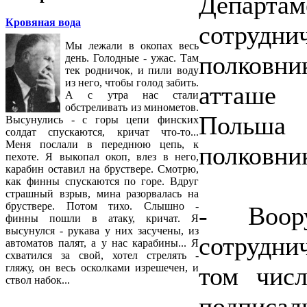
Департ
Кровяная вода
сотруд
Мы лежали в окопах весь
полковн
день. Голодные - ужас. Там
тек родничок, и пили воду
из него, чтобы голод забить.
атташе 
А с утра нас стали
обстреливать из минометов.
Польша
Высунулись - с горы цепи финских
солдат спускаются, кричат что-то...
Меня послали в переднюю цепь, к
полковни
пехоте. Я выкопал окоп, влез в него,
карабин оставил на бруствере. Смотрю,
как финны спускаются по горе. Вдруг
страшный взрыв, мина разорвалась на
бруствере. Потом тихо. Слышно -
- Воор
финны пошли в атаку, кричат. Я
высунулся - рукава у них засучены, из
сотрудни
автоматов палят, а у нас карабины... Я
схватился за свой, хотел стрелять -
том чис
гляжу, он весь осколками изрешечен, и
ствол набок...
подписа