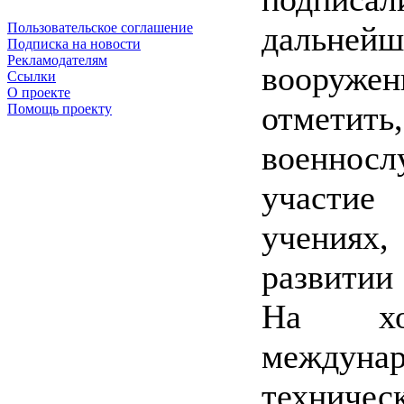
дальне
Пользовательское соглашение
Подписка на новости
Рекламодателям
вооруже
Ссылки
О проекте
отмети
Помощь проекту
военнос
участие
учениях
развитии
На хо
междуна
технич