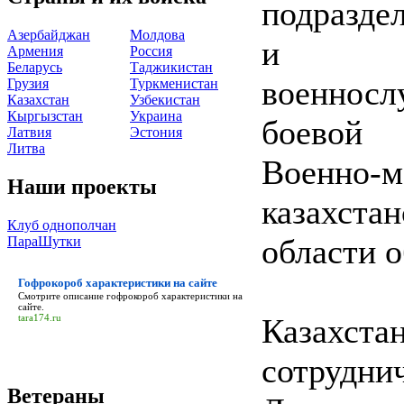
подразде
Азербайджан
Молдова
и уча
Армения
Россия
Беларусь
Таджикистан
военнос
Грузия
Туркменистан
Казахстан
Узбекистан
Кыргызстан
Украина
боевой 
Латвия
Эстония
Литва
Военно-
Наши проекты
казахста
Клуб однополчан
области 
ПараШутки
Гофрокороб характеристики на сайте
Смотрите описание
гофрокороб характеристики на
сайте
.
Казахста
tara174.ru
сотрудн
Ветераны