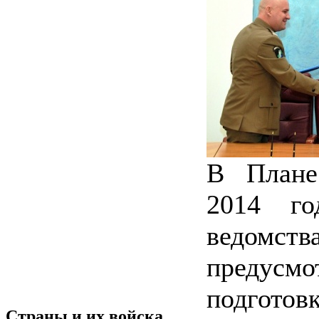
В Плане
2014 го
ведомст
предус
подгот
Страны и их войска