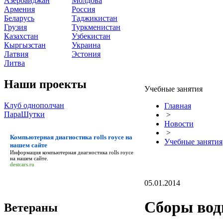
Азербайджан
Молдова
Армения
Россия
Беларусь
Таджикистан
Грузия
Туркменистан
Казахстан
Узбекистан
Кыргызстан
Украина
Латвия
Эстония
Литва
Наши проекты
Учебные занятия
Клуб однополчан
Главная
ПараШутки
>
Новости
>
Компьютерная диагностика rolls royce на
Учебные занятия
нашем сайте
Информация
компьютерная диагностика rolls royce
на нашем сайте
.
destcars.ru
05.01.2014
Сборы вод
Ветераны