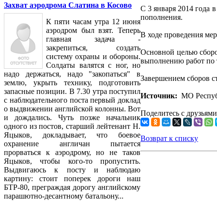
Захват аэродрома Слатина в Косово
С 3 января 2014 года
пополнения.
К пяти часам утра 12 июня
аэродром был взят. Теперь
В ходе проведения ме
главная задача -
закрепиться, создать
Основной целью сборо
систему охраны и обороны.
выполнению работ по 
Солдаты валятся с ног, но
надо держаться, надо "закопаться" в
Завершением сборов с
землю, укрыть технику, подготовить
запасные позиции. В 7.30 утра поступил
Источник:
МО Респуб
с наблюдательного поста первый доклад
о выдвижении английской колонны. Вот
Поделитесь с друзьями
и дождались. Чуть позже начальник
одного из постов, старший лейтенант Н.
Яцыков, докладывает, что боевое
Возврат к списку
охранение англичан пытается
прорваться к аэродрому, но не таков
Яцыков, чтобы кого-то пропустить.
Выдвигаюсь к посту и наблюдаю
картину: стоит поперек дороги наш
БТР-80, преграждая дорогу английскому
парашютно-десантному батальону...