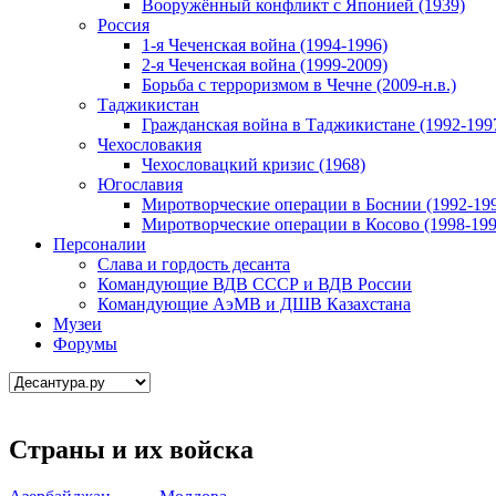
Вооружённый конфликт с Японией (1939)
Россия
1-я Чеченская война (1994-1996)
2-я Чеченская война (1999-2009)
Борьба с терроризмом в Чечне (2009-н.в.)
Таджикистан
Гражданская война в Таджикистане (1992-199
Чехословакия
Чехословацкий кризис (1968)
Югославия
Миротворческие операции в Боснии (1992-19
Миротворческие операции в Косово (1998-199
Персоналии
Слава и гордость десанта
Командующие ВДВ СССР и ВДВ России
Командующие АэМВ и ДШВ Казахстана
Музеи
Форумы
Страны и их войска