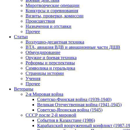
Боевые действия
Миротворческие операции
Конкурсы и соревнования
Визиты, проверки, комиссии
Происшествия
Назначения и отставки
Прочее
Статьи
Воздушно-десантная техника
ВТА, авиация ВДВ и авиационные части ДШВ
Обмундирование
Оружие и боевая техника
Реформы и перспективы
Символика и геральдика
Страницы истории
Учения
Прочее
Ветераны
2-я Мировая война
Советско-Финская война (1939-1940)
Великая Отечественная война (1941-1945)
Советско-Японская война (1945)
СССР после 2-й мировой
События в Казахстане (1986)
Карабахский вооруженный конфликт (1987-19