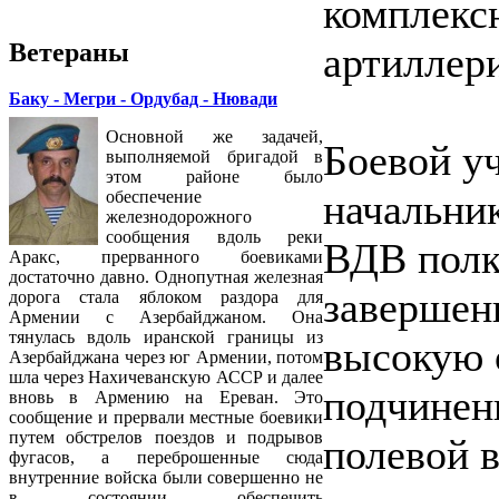
комплексн
Ветераны
артиллер
Баку - Мегри - Ордубад - Нювади
Основной же задачей,
Боевой у
выполняемой бригадой в
этом районе было
начальни
обеспечение
железнодорожного
сообщения вдоль реки
ВДВ полк
Аракс, прерванного боевиками
достаточно давно. Однопутная железная
завершен
дорога стала яблоком раздора для
Армении с Азербайджаном. Она
тянулась вдоль иранской границы из
высокую 
Азербайджана через юг Армении, потом
шла через Нахичеванскую АССР и далее
подчинен
вновь в Армению на Ереван. Это
сообщение и прервали местные боевики
путем обстрелов поездов и подрывов
полевой 
фугасов, а переброшенные сюда
внутренние войска были совершенно не
в состоянии обеспечить