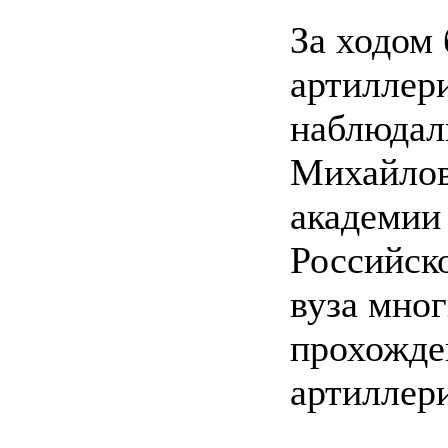
За ходом
артиллер
наблюдал
Михайлов
академии
Российск
вуза мног
прохожде
артиллер