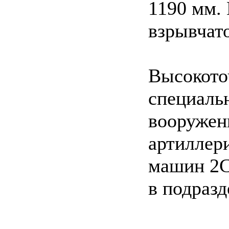
1190 мм. 
взрывчато
Высокото
специаль
вооружен
артиллер
машин 2С
в подраз