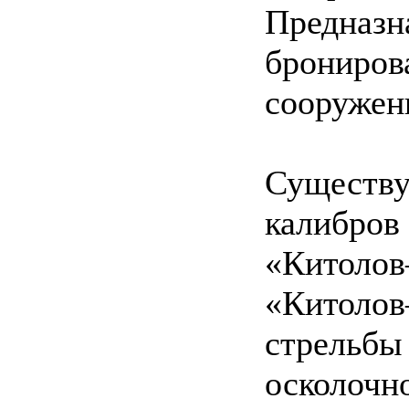
Предназн
брониров
сооружен
Существу
калибров
«Китолов
«Китолов
стрельбы 
осколочн