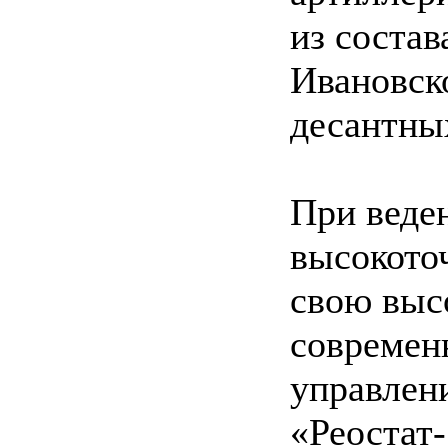
из состав
Ивановск
десантны
При веде
высокото
свою выс
современ
управлен
«Реостат