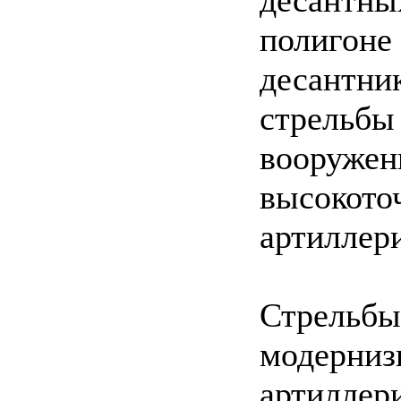
полигоне
десантни
стрельбы
вооружен
высокото
артиллер
Стрельбы
модерниз
артиллер