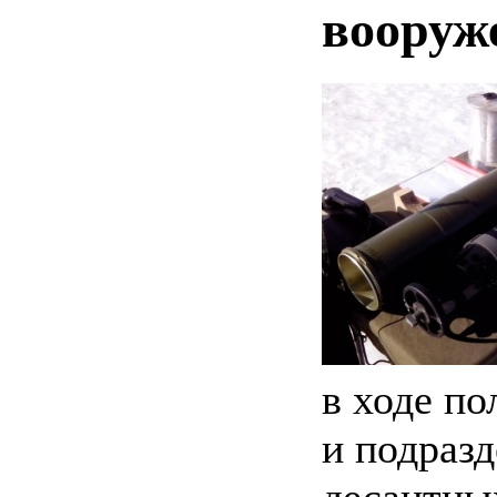
вооруж
в ходе по
и подраз
десантны