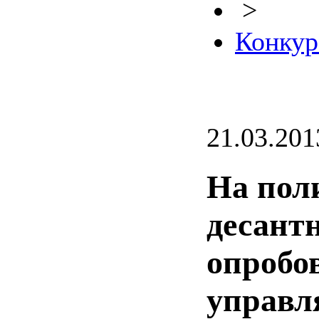
>
Конкур
21.03.201
На пол
десант
опробо
управл