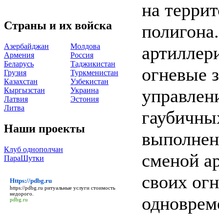
на терри
Страны и их войска
полигона
Азербайджан
Молдова
артиллер
Армения
Россия
Беларусь
Таджикистан
огневые з
Грузия
Туркменистан
Казахстан
Узбекистан
управлен
Кыргызстан
Украина
Латвия
Эстония
Литва
гаубичны
Наши проекты
выполнен
Клуб однополчан
сменой а
ПараШутки
своих ог
Https://pdbg.ru
https://pdbg.ru
ритуальные услуги стоимость
недорого.
одноврем
pdbg.ru