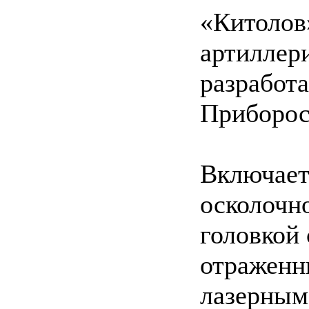
«Китолов
артиллер
разработ
Приборос
Включает
осколочн
головкой
отраженн
лазерным