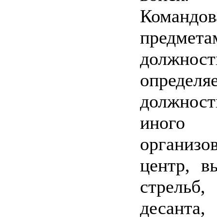
Командо
предме
должнос
опред
должнос
иного 
организ
центр, в
стрель
десанта