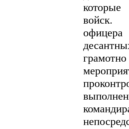
которые
войск. 
офицер
десантн
грамотн
меропр
проконт
выполн
командир
непосред