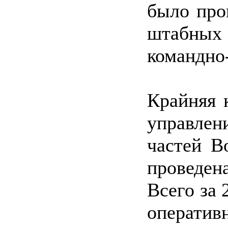
было про
штабных
командно
Крайняя 
управле
частей В
проведена
Всего за 
операти