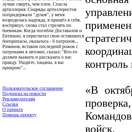
лучше смерть, чем плен. Спасла
управлени
артиллерия. Снаряды артиллеристов
попридержали "духов", у меня
возродилась надежда, я пришёл в себя,
примене
воспрянул, снова стал стрелять по
боевикам. Когда погибли Доставалов и
страте
Евтюхин, я пересчитал свои оставшиеся
боеприпасы, оказалось - 6 патронов...
Романов, вставив последний рожок с
координ
патронами в автомат, сказал: "Кто-то
должен выжить и рассказать о нас
контроль 
правду. Уходите, пацаны, я вас
прикрою"...
«В октяб
Пользовательское соглашение
Подписка на новости
Рекламодателям
проверка,
Ссылки
О проекте
Командо
Помощь проекту
войск.