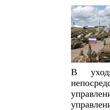
В уход
непосред
управле
управлен