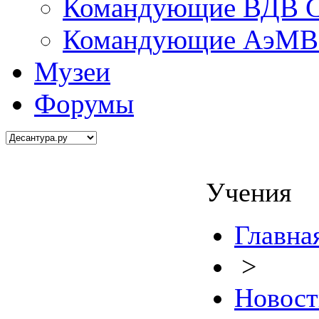
Командующие ВДВ С
Командующие АэМВ 
Музеи
Форумы
Учения
Главна
>
Новост