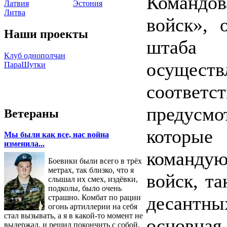
Командо
Латвия
Эстония
Литва
войск», 
Наши проекты
штаба В
Клуб однополчан
осущес
ПараШутки
соотв
предусм
Ветераны
которы
Мы были как все, нас война
изменила...
команду
Боевики были всего в трёх
метрах, так близко, что я
войск, т
слышал их смех, издёвки,
подколы, было очень
десантны
страшно. Комбат по рации
огонь артиллерии на себя
стал вызывать, а я в какой-то момент не
основн
выдержал, и решил покончить с собой,