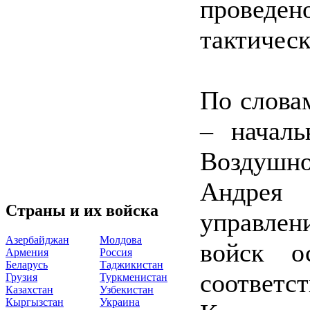
проведе
тактическ
По слова
– началь
Воздушно
Андрея
Страны и их войска
управлен
Азербайджан
Молдова
войск о
Армения
Россия
Беларусь
Таджикистан
соотве
Грузия
Туркменистан
Казахстан
Узбекистан
Кыргызстан
Украина