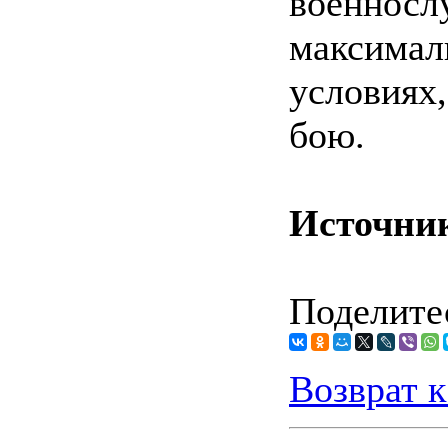
военн
максимал
условия
бою.
Источни
Поделитес
Возврат к