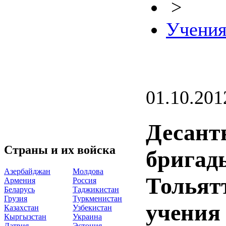
>
Учени
01.10.201
Десант
Страны и их войска
бригад
Азербайджан
Молдова
Тольят
Армения
Россия
Беларусь
Таджикистан
Грузия
Туркменистан
учения
Казахстан
Узбекистан
Кыргызстан
Украина
Латвия
Эстония