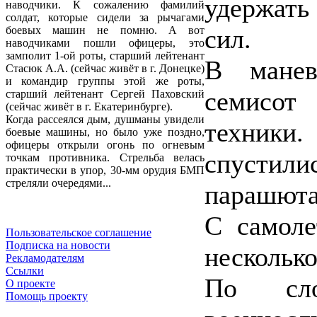
удержать
наводчики. К сожалению фамилий
солдат, которые сидели за рычагами
сил.
боевых машин не помню. А вот
наводчиками пошли офицеры, это
замполит 1-ой роты, старший лейтенант
В манев
Стасюк А.А. (сейчас живёт в г. Донецке)
и командир группы этой же роты,
семисот
старший лейтенант Сергей Паховский
(сейчас живёт в г. Екатеринбурге).
Когда рассеялся дым, душманы увидели
техник
боевые машины, но было уже поздно,
офицеры открыли огонь по огневым
спусти
точкам противника. Стрельба велась
практически в упор, 30-мм орудия БМП
стреляли очередями...
парашюта
С самоле
Пользовательское соглашение
Подписка на новости
несколько
Рекламодателям
Ссылки
По сло
О проекте
Помощь проекту