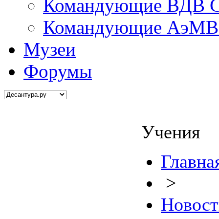
Командующие ВДВ С
Командующие АэМВ 
Музеи
Форумы
Учения
Главна
>
Новост