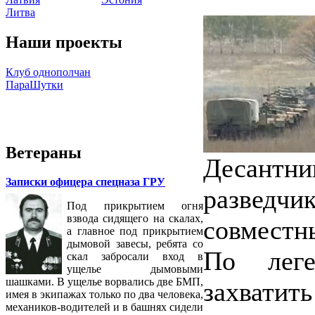
Литва
Наши проекты
Клуб однополчан
ПараШутки
Ветераны
Десантни
Записки офицера спецназа ГРУ
развед
Под прикрытием огня
взвода сидящего на скалах,
совместн
а главное под прикрытием
дымовой завесы, ребята со
По лег
скал забросали вход в
ущелье дымовыми
шашками. В ущелье ворвались две БМП,
захвати
имея в экипажах только по два человека,
механиков-водителей и в башнях сидели