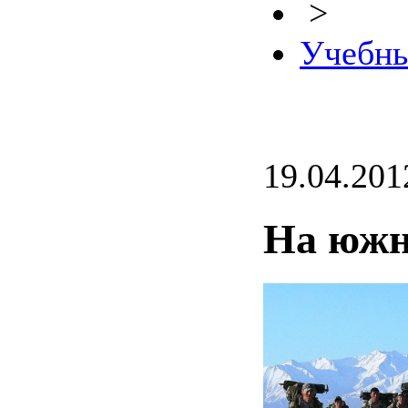
>
Учебны
19.04.201
На южн