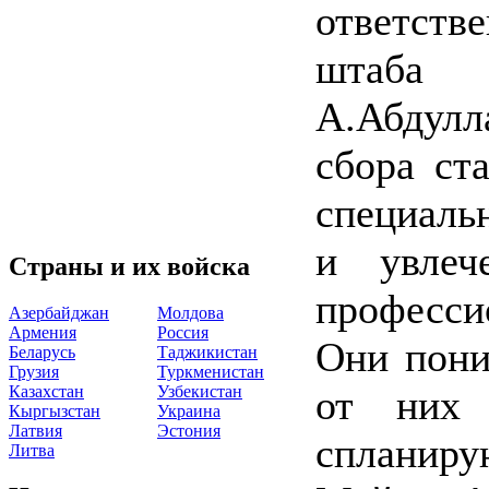
ответств
штаба
А.Абдулл
сбора ст
специаль
и увлеч
Страны и их войска
професси
Азербайджан
Молдова
Армения
Россия
Они пони
Беларусь
Таджикистан
Грузия
Туркменистан
Казахстан
Узбекистан
от них 
Кыргызстан
Украина
Латвия
Эстония
спланиру
Литва