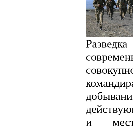
Разведка
соврем
совокупн
команди
добыван
действую
и мест