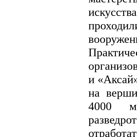
искусств
проходил
вооруже
Практи
организо
и «Аксай
на верши
4000 м
разведро
отработа