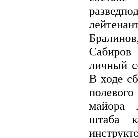
развед
лейтенан
Бралинов
Сабиров
личный с
В ходе с
полевого
майора 
штаба к
инструк