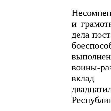
Несомнен
и грамот
дела пос
боеспос
выполн
воины-ра
вклад
двадца
Республик