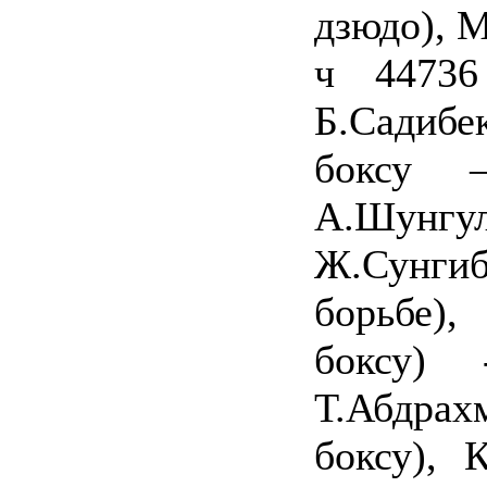
дзюдо), М
ч 44736
Б.Садибек
боксу 
А.Шунгул
Ж.Сунги
борьбе),
боксу)
Т.Абдра
боксу), 