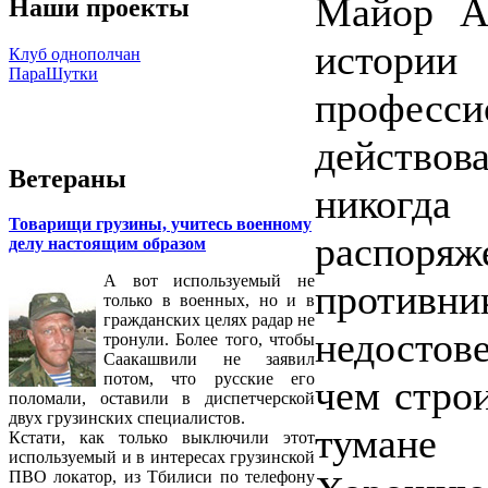
Майор Аб
Наши проекты
истории
Клуб однополчан
ПараШутки
професси
действо
Ветераны
никогд
Товарищи грузины, учитесь военному
распор
делу настоящим образом
А вот используемый не
против
только в военных, но и в
гражданских целях радар не
недостов
тронули. Более того, чтобы
Саакашвили не заявил
потом, что русские его
чем строи
поломали, оставили в диспетчерской
двух грузинских специалистов.
тумане 
Кстати, как только выключили этот
используемый и в интересах грузинской
ПВО локатор, из Тбилиси по телефону