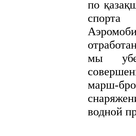
по қазақш
спорта
Аэромо
отработа
мы убе
совершен
марш-б
снаряжен
водной п