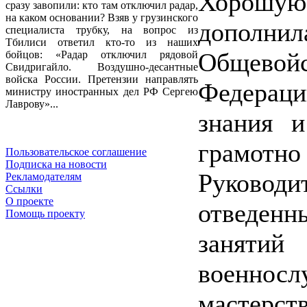
Хорошу
сразу завопили: кто там отключил радар,
на каком основании? Взяв у грузинского
дополнил
специалиста трубку, на вопрос из
Тбилиси ответил кто-то из наших
Общевой
бойцов: «Радар отключил рядовой
Свидригайло. Воздушно-десантные
войска России. Претензии направлять
Федераци
министру иностранных дел РФ Сергею
Лаврову»...
знания и
грамотн
Пользовательское соглашение
Подписка на новости
Руководит
Рекламодателям
Ссылки
О проекте
отведен
Помощь проекту
заняти
военнос
мастерст