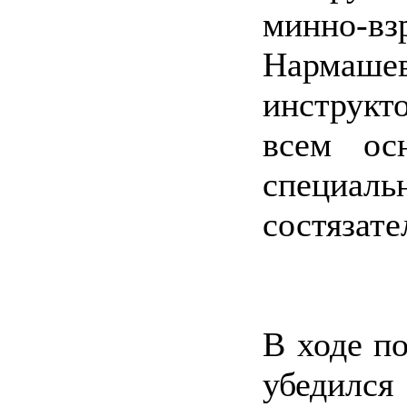
минно-вз
Нармаше
инструкт
всем ос
специа
состязате
В ходе п
убедился