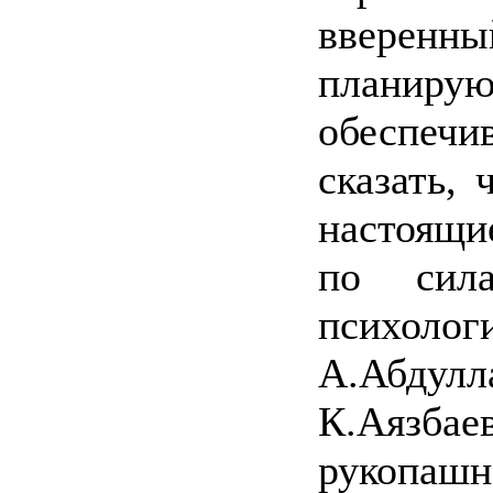
ввере
планир
обеспеч
сказать, 
настоящи
по сил
психоло
А.Абду
К.Аязб
рукопашн