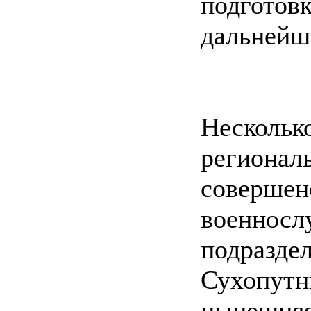
подгот
дальнейш
Несколь
региона
соверше
военнос
подразде
Сухопут
нынешняя