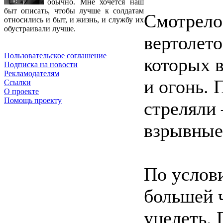
обычно. Мне хочется наш
быт описать, чтобы лучше к солдатам
Смотрелос
относились и быт, и жизнь, и службу их
обустраивали лучше.
вертолето
Пользовательское соглашение
которых в
Подписка на новости
Рекламодателям
и огонь. 
Ссылки
О проекте
Помощь проекту
стреляли
взрывные 
По услов
большей 
уцелеть.