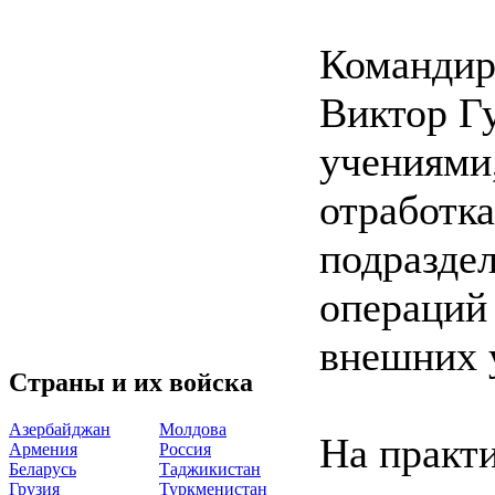
Командир
Виктор Г
учениями,
отработк
подразде
операций
внешних 
Страны и их войска
Азербайджан
Молдова
На практи
Армения
Россия
Беларусь
Таджикистан
Грузия
Туркменистан