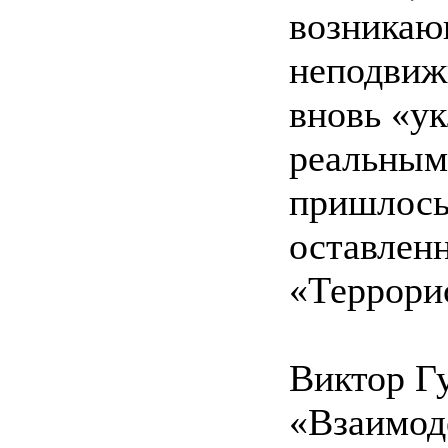
возникаю
неподвиж
вновь «у
реальным
пришлось 
оставленн
«Террори
Виктор Г
«Взаимод