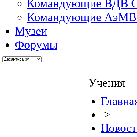
Командующие ВДВ С
Командующие АэМВ 
Музеи
Форумы
Учения
Главна
>
Новост