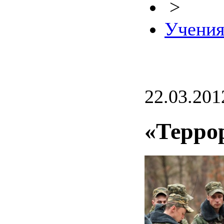
>
Учени
22.03.201
«Терро