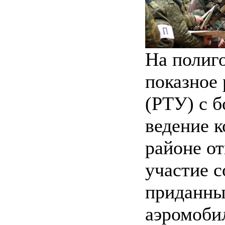
На полиг
показное 
(РТУ) с б
ведение 
районе от
участие с
приданны
аэромоби