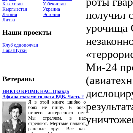
роты гвар
Казахстан
Узбекистан
Кыргызстан
Украина
получил с
Латвия
Эстония
Литва
урочища 
Наши проекты
незаконн
Клуб однополчан
ПараШутки
«террори
Ми-24 пр
(авиатехн
Ветераны
дислоцир
НИКТО КРОМЕ НАС. Правда
Афгана глазами солдата ВДВ. Часть 2
Я в этой книге шибко о
результат
боях не пишу. В боях
ничего интересного нет.
уничтоже
Мы стреляем, в нас
стреляют. Мертвые падают,
раненые орут. Все как