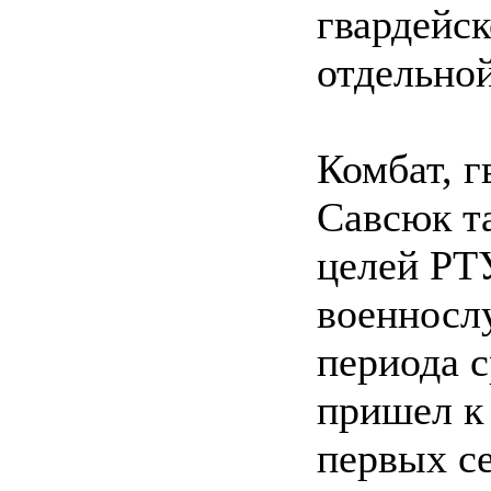
гвардейс
отдельно
Комбат, 
Савсюк та
целей РТУ
военносл
периода с
пришел к 
первых с