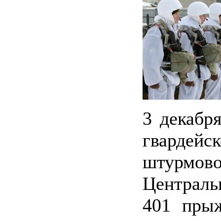
3 декабр
гвардей
штурмов
Централь
401 пры