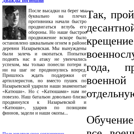
Дважды погибший
Так, про
После высадки на берег мы
буквально на плечах
противника начали быстро
десантн
продвигаться вглубь его
обороны. Но наше быстрое
крещени
продвижение вскоре было
остановлено шквальным огнем в районе
деревни Назарьевская. Мы вынуждены
военносл
были залечь и окопаться. Попытки
поднять нас в атаку не увенчались
года, п
успехом, мы только понесли потери и
ни на шаг не продвинулись вперед.
Пришлось ждать поддержки от
военной
артиллеристов, но вместо пушек по
Назарьевской ударили наши знаменитые
отдельну
«Катюши». Но с «Катюшами» нам не
повезло. Наш батальон довольно близко
продвинулся к Назарьевской и
«Катюши», ударив по позициям
финнов, задели и наши окопы...
Обучени
все вое
Пользовательское соглашение