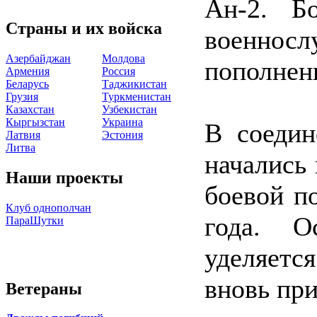
Ан-2. Б
Страны и их войска
военнос
Азербайджан
Молдова
пополнени
Армения
Россия
Беларусь
Таджикистан
Грузия
Туркменистан
Казахстан
Узбекистан
Кыргызстан
Украина
В соедин
Латвия
Эстония
Литва
начались
Наши проекты
боевой п
Клуб однополчан
года. О
ПараШутки
уделяетс
вновь пр
Ветераны