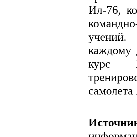
Ил-76, к
команд
учений.
каждому 
курс В
трениро
самолета 
Источни
информа