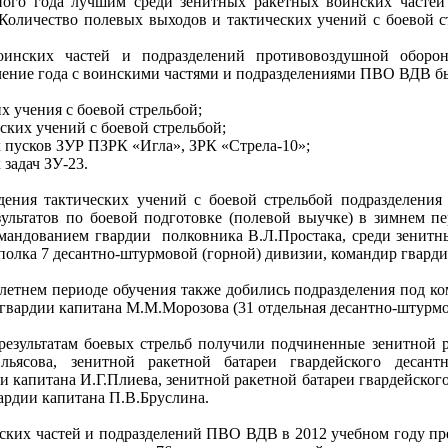
ного года лучшим среди зенитных ракетных воинских часте
Количество полевых выходов и тактических учений с боевой 
воинских частей и подразделений противовоздушной обор
чение года с воинскими частями и подразделениями ПВО ВДВ б
х учения с боевой стрельбой;
ских учений с боевой стрельбой;
 пусков ЗУР ПЗРК «Игла», ЗРК «Стрела-10»;
задач ЗУ-23.
едения тактических учений с боевой стрельбой подразделен
ультатов по боевой подготовке (полевой выучке) в зимнем пе
омандованием гвардии полковника В.Л.Простака, среди зенитных
полка 7 десантно-штурмовой (горной) дивизии, командир гварди
 летнем периоде обучения также добились подразделения под ко
гвардии капитана М.М.Морозова (31 отдельная десантно-штурмо
езультатам боевых стрельб получили подчиненные зенитной р
Ильясова, зенитной ракетной батареи гвардейского десан
и капитана И.Г.Плиева, зенитной ракетной батареи гвардейско
ардии капитана П.В.Бруслина.
ских частей и подразделений ПВО ВДВ в 2012 учебном году пре