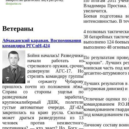
По итогам 2011 учеб
Банкротство физических лиц в рассрочку.
donjurist.ru
Владимира Простака. 
увеличится.
Боевая подготовка 
интенсивностью. В те
Ветераны
4 полковых тактически
38 батарейных тактиче
Абчаканский караван. Воспоминания
выполнено 124 боевых
командира РГСпН-424
выполнено 48 огневых 
Бойня началась! Разведчики
По результатам пров
начали работать из
"хорошо". Лучших рез
стрелкового оружия, срочно
воинская часть под к
развернули АГС-17. Но
десантно-штурмового 
стрелять командиру группы
и сержанту Чубарову
Лучших результатов в
пришлось почти из положения лёжа.
штурмовая дивизия) и 
Справа со стороны ущелья по
разведчикам заработал
Отличные оценки по р
крупнокалиберный ДШК, полетели
командованием Р.О.
густые автоматные очереди. ДГ-424
командованием гварди
закрепилась на краю русла. Сколько
под командованием гв
может драться разведгруппа из 13
человек против неизвестного
Личному составу воин
противника? — кто знает? Но, Богу —