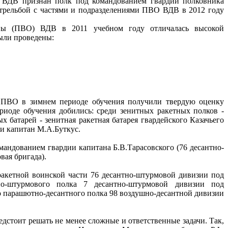
й ВДВ признан полк под командованием гвардии полковника
стрельбой с частями и подразделениями ПВО ВДВ в 2012 году
оны (ПВО) ВДВ в 2011 учебном году отличалась высокой
ыли проведены:
ия ПВО в зимнем периоде обучения получили твердую оценку
риоде обучения добились: среди зенитных ракетных полков -
 батарей - зенитная ракетная батарея гвардейского Казачьего
и капитан М.А.Буткус.
мандованием гвардии капитана Б.В.Тарасовского (76 десантно-
вая бригада).
акетной воинской части 76 десантно-штурмовой дивизии под
тно-штурмового полка 7 десантно-штурмовой дивизии под
го парашютно-десантного полка 98 воздушно-десантной дивизии
дстоит решать не менее сложные и ответственные задачи. Так,