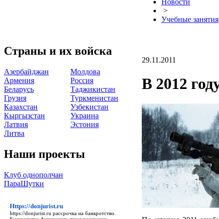
Новости
>
Учебные занятия
Страны и их войска
29.11.2011
Азербайджан
Молдова
В 2012 год
Армения
Россия
Беларусь
Таджикистан
Грузия
Туркменистан
Казахстан
Узбекистан
Кыргызстан
Украина
Латвия
Эстония
Литва
Наши проекты
Клуб однополчан
ПараШутки
Https://donjurist.ru
https://donjurist.ru
рассрочка на банкротство.