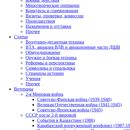
Боевые действия
Миротворческие операции
Конкурсы и соревнования
Визиты, проверки, комиссии
Происшествия
Назначения и отставки
Прочее
Статьи
Воздушно-десантная техника
ВТА, авиация ВДВ и авиационные части ДШВ
Обмундирование
Оружие и боевая техника
Реформы и перспективы
Символика и геральдика
Страницы истории
Учения
Прочее
Ветераны
2-я Мировая война
Советско-Финская война (1939-1940)
Великая Отечественная война (1941-1945)
Советско-Японская война (1945)
СССР после 2-й мировой
События в Казахстане (1986)
Карабахский вооруженный конфликт (1987-19