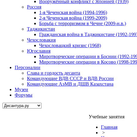
Вооружённый конфликт с Японией (1939)
Россия
1-я Чеченская война (1994-1996)
2-я Чеченская война (1999-2009)
Борьба с терроризмом в Чечне (2009-н.в.)
Таджикистан
Гражданская война в Таджикистане (1992-199
Чехословакия
Чехословацкий кризис (1968)
Югославия
Миротворческие операции в Боснии (1992-19
Миротворческие операции в Косово (1998-199
Персоналии
Слава и гордость десанта
Командующие ВДВ СССР и ВДВ России
Командующие АэМВ и ДШВ Казахстана
Музеи
Форумы
Учебные занятия
Главная
>