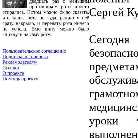
двадцать раз с меньшим
противником роты просто
Сергей К
стирались. Потом можно было сказать,
что зашла рота не туда, рацию у неё
сразу накрыло, и передать рота ничего
не успела. Всю вину можно было
спихнуть на саму роту.
Сегодня
безопасн
Пользовательское соглашение
Подписка на новости
Рекламодателям
предмет
Ссылки
О проекте
обслуж
Помощь проекту
грамот
медицин
уроки 
выполне