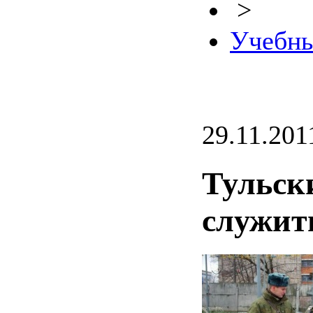
>
Учебны
29.11.201
Тульск
служит