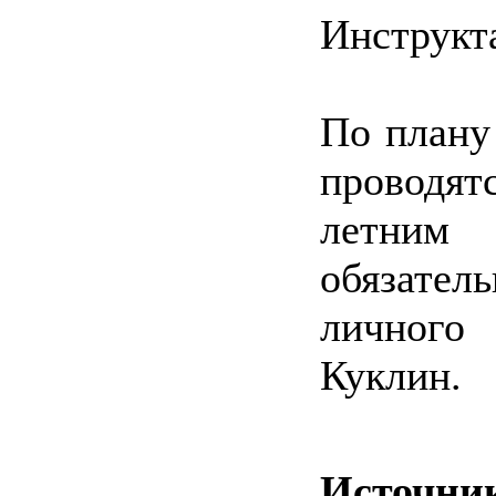
Инструкта
По плану
проводятс
летним
обязате
личного
Куклин.
Источни