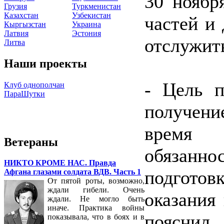
30 ноябр
Грузия
Туркменистан
Казахстан
Узбекистан
частей и 
Кыргызстан
Украина
Латвия
Эстония
отслужить
Литва
Наши проекты
- Цель п
Клуб однополчан
ПараШутки
получен
время 
Ветераны
обязанно
НИКТО КРОМЕ НАС. Правда
подготов
Афгана глазами солдата ВДВ. Часть 1
От пятой роты, возможно,
ждали гибели. Очень
оказания
ждали. Не могло быть
иначе. Практика войны
пояснил
показывала, что в боях и в