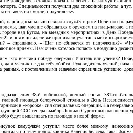
а не доводилось столько ползать и бегать. Базильчук оконч
спорта. Специальности получили для спокойной работы, а тут… 
ы на такое, но смогли, получилось».
й, парни досконально освоили службу в роте Почетного караул
приемы, шаг, умение обращаться с оружием на плац-параде, а п
 в городе над Бугом, на выездных мероприятиях: в День Побе
м 22 июня в цитадели же принимали участие в митинге-реквиеме
ли? – спрашиваю. – Шаг не сбивается от напряжения?» «Ч
ют все приемы. Нам очень хотелось попасть в воздушно-десантны
ям: кто все-таки победу одержал? Учитель или ученик? Побед
, да и ученик не дал себя обойти. Руководитель учений, начал
на равных, с поставленными задачами справились успешно, дока
подразделения 38-й мобильной, личный состав 381-го бата
а главной площади белорусской столицы в День Независимост
гарнизон в «коробке» сил специальных операций. На генеральн
андующий ССО генерал-майор Люциан Суринт высоко оценил уро
оббр будут вышагивать по площади в новой форме.
исунок камуфляжа уступил место более мелкому, нанесенн
 бригады по тылу подполковника Валерия Беляева, такая форма 