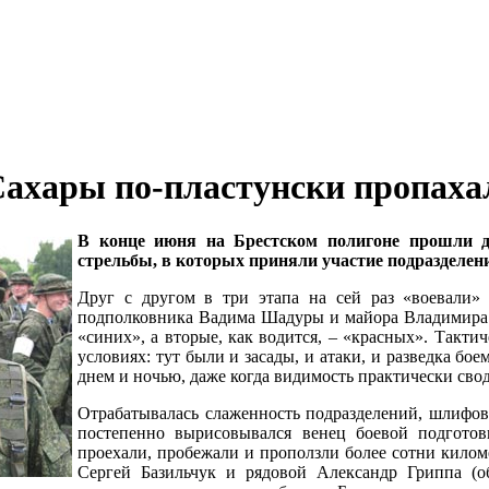
ахары по-пластунски пропаха
В конце июня на Брестском полигоне прошли дв
стрельбы, в которых приняли участие подразделен
Друг с другом в три этапа на сей раз «воевали» 
подполковника Вадима Шадуры и майора Владимира 
«синих», а вторые, как водится, – «красных». Такти
условиях: тут были и засады, и атаки, и разведка б
днем и ночью, даже когда видимость практически сво
Отрабатывалась слаженность подразделений, шлифов
постепенно вырисовывался венец боевой подготов
проехали, пробежали и проползли более сотни килом
Сергей Базильчук и рядовой Александр Гриппа (о