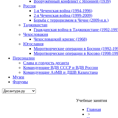
Вооружённый конфликт с Японией (1939)
Россия
1-я Чеченская война (1994-1996)
2-я Чеченская война (1999-2009)
Борьба с терроризмом в Чечне (2009-н.в.)
Таджикистан
Гражданская война в Таджикистане (1992-199
Чехословакия
Чехословацкий кризис (1968)
Югославия
Миротворческие операции в Боснии (1992-19
Миротворческие операции в Косово (1998-199
Персоналии
Слава и гордость десанта
Командующие ВДВ СССР и ВДВ России
Командующие АэМВ и ДШВ Казахстана
Музеи
Форумы
Учебные занятия
Главная
>