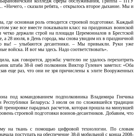
ил Барановичский колледж сферы обслуживания, Гриппа – ПТУ
«Ничего, - сказали ребята, - открылось второе дыхание. Мы и
а, где основная роль отводится строевой подготовке. Каждый
отом уже все вместе показывали класс на праздниках воинской
ды четко держали строй на площади Церемониалов в Брестской
, а 28 июля, в День города, мы снова увидим их в праздничной
то вы! – улыбаются десантники. – Мы привыкли. Руки уже
е войска. И вот мы здесь. Надо соответствовать».
ила, как говорится, дружба: учителю не удалось перехитрить
ьник штаба 38-й омб полковник Виктор Гулевич заметил: «Оба
зав еще раз, что они не зря причислены к элите Вооруженных
льона под командованием подполковника Владимира Гнечика
и Республики Беларусь: 3 июля он по сложившейся традиции
ой тренировке парадных расчетов, которая прошла на минувшей
вень строевой подготовки воинов-десантников. Добавим, что
ому на ткань с помощью цифровой технологии. По словам
начала поступать на обеспечение 38-й мобильной с конца 2008-