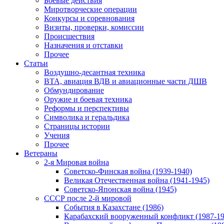
Боевые действия
Миротворческие операции
Конкурсы и соревнования
Визиты, проверки, комиссии
Происшествия
Назначения и отставки
Прочее
Статьи
Воздушно-десантная техника
ВТА, авиация ВДВ и авиационные части ДШВ
Обмундирование
Оружие и боевая техника
Реформы и перспективы
Символика и геральдика
Страницы истории
Учения
Прочее
Ветераны
2-я Мировая война
Советско-Финская война (1939-1940)
Великая Отечественная война (1941-1945)
Советско-Японская война (1945)
СССР после 2-й мировой
События в Казахстане (1986)
Карабахский вооруженный конфликт (1987-19