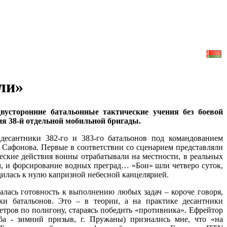
ли»
усторонние батальонные тактические учения без боевой
ия 38-й отдельной мобильной бригады.
десантники 382-го и 383-го батальонов под командованием
Сафонова. Первые в соответствии со сценарием представляли
ческие действия воины отрабатывали на местности, в реальных
оем, и форсирование водных преград… «Бои» шли четверо суток,
дилась к нулю капризной небесной канцелярией.
алась готовность к выполнению любых задач – короче говоря,
ки батальонов. Это – в теории, а на практике десантники
етров по полигону, стараясь победить «противника». Ефрейтор
ба - зимний призыв, г. Пружаны) признались мне, что «на