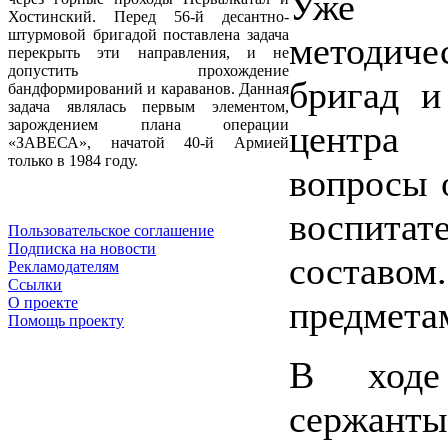
Уже пр
Хостинский. Перед 56-й десантно-
штурмовой бригадой поставлена задача
методич
перекрыть эти направления, и не
допустить прохождение
бригад и
бандформирований и караванов. Данная
задача являлась первым элементом,
зарождением плана операции
центра
«ЗАВЕСА», начатой 40-й Армией
только в 1984 году.
вопросы 
воспит
Пользовательское соглашение
Подписка на новости
составом
Рекламодателям
Ссылки
предмета
О проекте
Помощь проекту
В ходе
сержант