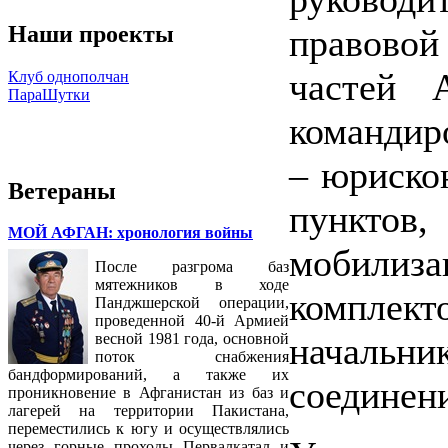
Наши проекты
правово
частей
Клуб однополчан
ПараШутки
командир
– юриско
Ветераны
пунктов
МОЙ АФГАН: хронология войны
мобили
После разгрома баз
мятежников в ходе
комплект
Панджшерской операции,
проведенной 40-й Армией
началь
весной 1981 года, основной
поток снабжения
бандформирований, а также их
соединени
проникновение в Афганистан из баз и
лагерей на территории Пакистана,
переместились к югу и осуществлялись
через горные проходы Первалкатал и