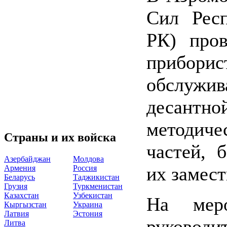
Сил Рес
РК) про
приборис
обслу
десантн
методич
Страны и их войска
частей, 
Азербайджан
Молдова
их замес
Армения
Россия
Беларусь
Таджикистан
Грузия
Туркменистан
Казахстан
Узбекистан
На меро
Кыргызстан
Украина
Латвия
Эстония
руковод
Литва