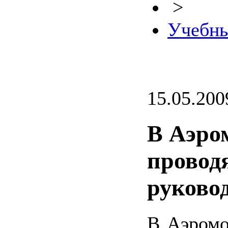
>
Учебны
15.05.200
В Аэро
провод
руково
В Аэромо