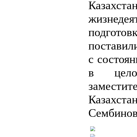
Казах
жизнедея
подготов
поставили
с состоя
в цело
замест
Казахст
Сембинов