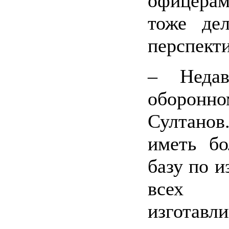
офицерам
тоже де
перспекти
– Неда
оборонн
Султано
иметь б
базу по и
всех 
изготавли