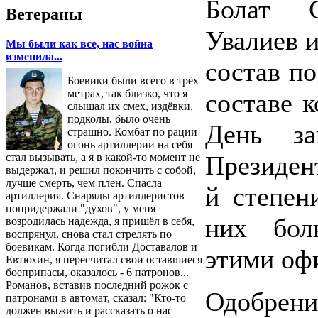
Болат 
Ветераны
Увалиев 
Мы были как все, нас война
изменила...
состав по
Боевики были всего в трёх
метрах, так близко, что я
составе 
слышал их смех, издёвки,
подколы, было очень
День за
страшно. Комбат по рации
огонь артиллерии на себя
Президен
стал вызывать, а я в какой-то момент не
выдержал, и решил покончить с собой,
лучше смерть, чем плен. Спасла
й степен
артиллерия. Снаряды артиллеристов
попридержали "духов", у меня
них бол
возродилась надежда, я пришёл в себя,
воспрянул, снова стал стрелять по
боевикам. Когда погибли Доставалов и
этими оф
Евтюхин, я пересчитал свои оставшиеся
боеприпасы, оказалось - 6 патронов...
Романов, вставив последний рожок с
Одобрен
патронами в автомат, сказал: "Кто-то
должен выжить и рассказать о нас