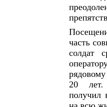
преодо
препятст
Посещен
часть сов
солдат 
операто
рядовом
20 лет.
получил 
на всю жи