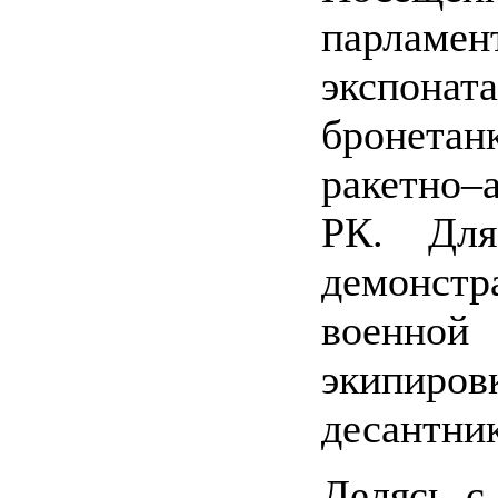
парламен
экспон
бронетан
ракетно–
РК. Для
демонст
военной 
экипир
десантни
Делясь с