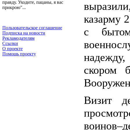
правду. Уходите, пацаны, я вас
выразил
прикрою"...
казарму 2
Пользовательское соглашение
с быто
Подписка на новости
Рекламодателям
военнос
Ссылки
О проекте
надежду,
Помощь проекту
скором 
Вооружен
Визит д
просмотр
воинов–д