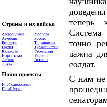
наушник
доведен
теперь к
Страны и их войска
Система 
Азербайджан
Молдова
Армения
Россия
точно ре
Беларусь
Таджикистан
Грузия
Туркменистан
важна дл
Казахстан
Узбекистан
Кыргызстан
Украина
Латвия
Эстония
солдат.
Литва
Наши проекты
С ним не
Клуб однополчан
прошедш
ПараШутки
сенатора