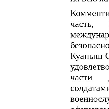
Комменти
часть, 
междунар
безопа
Куаныш С
удовлет
части 
солда
военно