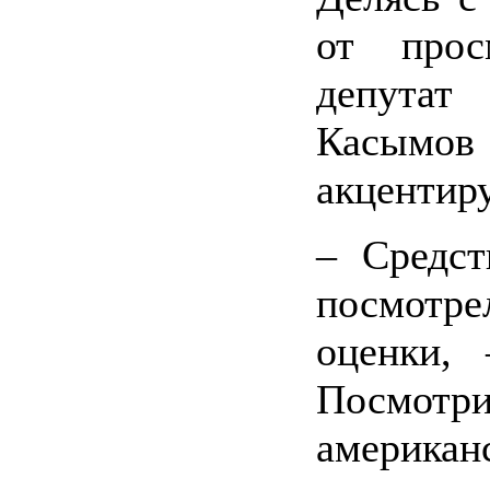
от прос
депута
Касымов 
акцентиру
– Средст
посмотр
оценки,
Посмот
америк