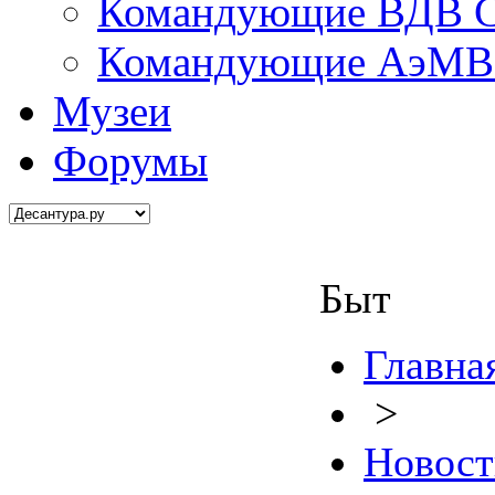
Командующие ВДВ С
Командующие АэМВ 
Музеи
Форумы
Быт
Главна
>
Новост