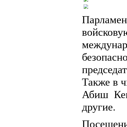
Парламен
войскову
междунар
безопасно
председа
Также в ч
Абиш Кек
другие.
Посещ