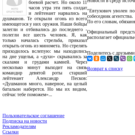
Новости в среду источ
боевой расчет. Но около 11
часов утра эти пять солдат
"Евтухович уволен по 
и лейтенант нарвались на
собеседник агентства.
душманов. Те открыли огонь из всего
По его словам, обязан
имеющегося у них оружия. Наши бойцы
залегли и отбивались до последнего -
Официальный предст
полегли все шесть человек. Я, как
располагает официаль
только началась стрельба, приказал
открыть огонь из миномета. Но стрелять
приходилось вслепую: мы находились
Поделитесь с друзьями
на дне ущелья, а «духи» скрывались за
скалами и грудами камней. Через
несколько минут выходит на связь
Возврат к списку
командир девятой роты старший
лейтенант Александр Песков:
«Душманов много, наверное, на целый
батальон наберется. Но мы их видим,
сейчас тебе поможем»...
Пользовательское соглашение
Подписка на новости
Рекламодателям
Ссылки