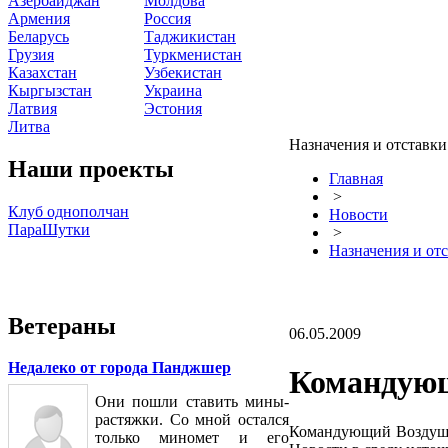
Азербайджан
Молдова
Армения
Россия
Беларусь
Таджикистан
Грузия
Туркменистан
Казахстан
Узбекистан
Кыргызстан
Украина
Латвия
Эстония
Литва
Назначения и отставки
Наши проекты
Главная
>
Клуб однополчан
Новости
ПараШутки
>
Назначения и от
Ветераны
06.05.2009
Недалеко от города Панджшер
Командующ
Они пошли ставить мины-
растяжки. Со мной остался
Командующий Воздушн
только миномет и его