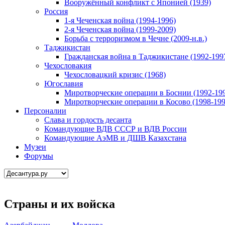
Вооружённый конфликт с Японией (1939)
Россия
1-я Чеченская война (1994-1996)
2-я Чеченская война (1999-2009)
Борьба с терроризмом в Чечне (2009-н.в.)
Таджикистан
Гражданская война в Таджикистане (1992-199
Чехословакия
Чехословацкий кризис (1968)
Югославия
Миротворческие операции в Боснии (1992-19
Миротворческие операции в Косово (1998-199
Персоналии
Слава и гордость десанта
Командующие ВДВ СССР и ВДВ России
Командующие АэМВ и ДШВ Казахстана
Музеи
Форумы
Страны и их войска