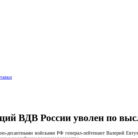
ставки
ий ВДВ России уволен по высл
о-десантными войсками РФ генерал-лейтенант Валерий Евтух