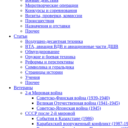
Боевые действия
Миротворческие операции
Конкурсы и соревнования
Визиты, проверки, комиссии
Происшествия
Назначения и отставки
Прочее
Статьи
Воздушно-десантная техника
ВТА, авиация ВДВ и авиационные части ДШВ
Обмундирование
Оружие и боевая техника
Реформы и перспективы
Символика и геральдика
Страницы истории
Учения
Прочее
Ветераны
2-я Мировая война
Советско-Финская война (1939-1940)
Великая Отечественная война (1941-1945)
Советско-Японская война (1945)
СССР после 2-й мировой
События в Казахстане (1986)
Карабахский вооруженный конфликт (1987-19