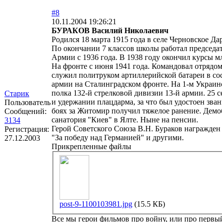
#8
10.11.2004 19:26:21
БУРАКОВ Василий Николаевич
Родился 18 марта 1915 года в селе Черновское Д
По окончании 7 классов школы работал председа
Армии с 1936 года. В 1938 году окончил курсы м
На фронте с июня 1941 года. Командовал отрядо
служил политруком артиллерийской батареи в сос
армии на Сталинградском фронте. На 1-м Украин
полка 132-й стрелковой дивизии 13-й армии. 25 
Старик
и удержании плацдарма, за что был удостоен звани
Пользователь
боях за Житомир получил тяжелое ранение. Демоб
Сообщений:
санатория "Киев" в Ялте. Ныне на пенсии.
3134
Герой Советского Союза В.Н. Бураков награжден
Регистрация:
"За победу над Германией" и другими.
27.12.2003
Прикрепленные файлы
post-9-1100103981.jpg
(15.5 КБ)
Все мы герои фильмов про войну, или про первый 