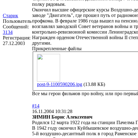
полку рядовым.
Окончил высшие офицерские курсы Воздушно-деса
заводе "Двигатель", где прошел путь от радиомо
Старик
профкома. В феврале 1986 года вышел на пенсию, 
Пользователь
возглавлял заводской Совет ветеранов войны и тр
Сообщений:
контрольно-ревизионной комиссии Ленинградско
3134
Награжден орденом Отечественной войны II степ
Регистрация:
другими.
27.12.2003
Прикрепленные файлы
post-9-1100590206.jpg
(13.88 КБ)
Все мы герои фильмов про войну, или про первый 
#14
16.11.2004 10:31:28
ЗИМИН Борис Алексеевич
Родился 12 марта 1922 года на станции Пачелма 
В 1942 году окончил Куйбышевское воздушно-дес
5-й воздушно-десантный полк в город Раменское 