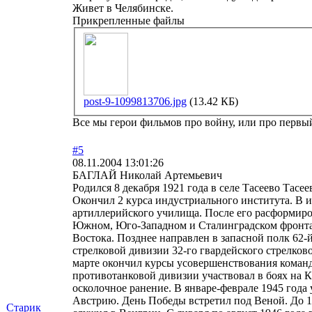
Живет в Челябинске.
Прикрепленные файлы
post-9-1099813706.jpg
(13.42 КБ)
Все мы герои фильмов про войну, или про первый 
#5
08.11.2004 13:01:26
БАГЛАЙ Николай Артемьевич
Родился 8 декабря 1921 года в селе Тасеево Тасе
Окончил 2 курса индустриального института. В 
артиллерийского училища. После его расформиров
Южном, Юго-Западном и Сталинградском фронтах
Востока. Позднее направлен в запасной полк 62-й
стрелковой дивизии 32-го гвардейского стрелков
марте окончил курсы усовершенствования командн
противотанковой дивизии участвовал в боях на К
осколочное ранение. В январе-феврале 1945 года
Австрию. День Победы встретил под Веной. До 12
Старик