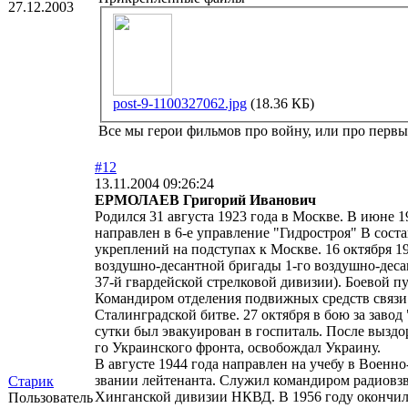
27.12.2003
post-9-1100327062.jpg
(18.36 КБ)
Все мы герои фильмов про войну, или про первый
#12
13.11.2004 09:26:24
ЕРМОЛАЕВ Григорий Иванович
Родился 31 августа 1923 года в Москве. В июне
направлен в 6-е управление "Гидростроя" В сост
укреплений на подступах к Москве. 16 октября 1
воздушно-десантной бригады 1-го воздушно-десан
37-й гвардейской стрелковой дивизии). Боевой п
Командиром отделения подвижных средств связи р
Сталинградской битве. 27 октября в бою за завод
сутки был эвакуирован в госпиталь. После выздо
го Украинского фронта, освобождал Украину.
В августе 1944 года направлен на учебу в Военн
звании лейтенанта. Служил командиром радиовзв
Старик
Хинганской дивизии НКВД. В 1956 году окончи
Пользователь