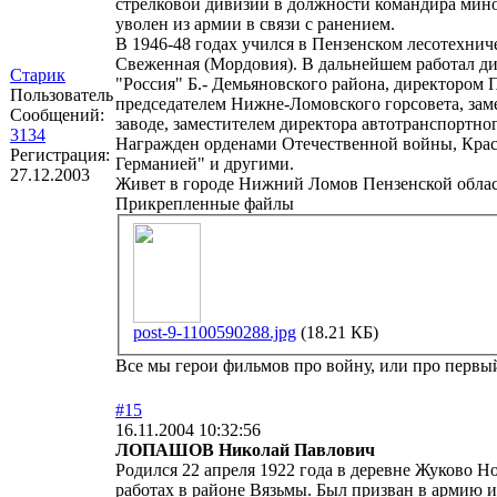
стрелковой дивизии в должности командира мином
уволен из армии в связи с ранением.
В 1946-48 годах учился в Пензенском лесотехнич
Свеженная (Мордовия). В дальнейшем работал ди
Старик
"Россия" Б.- Демьяновского района, директором
Пользователь
председателем Нижне-Ломовского горсовета, за
Сообщений:
заводе, заместителем директора автотранспортно
3134
Награжден орденами Отечественной войны, Красн
Регистрация:
Германией" и другими.
27.12.2003
Живет в городе Нижний Ломов Пензенской облас
Прикрепленные файлы
post-9-1100590288.jpg
(18.21 КБ)
Все мы герои фильмов про войну, или про первый 
#15
16.11.2004 10:32:56
ЛОПАШОВ Николай Павлович
Родился 22 апреля 1922 года в деревне Жуково 
работах в районе Вязьмы. Был призван в армию 