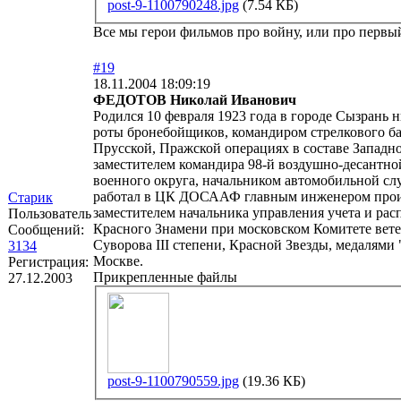
post-9-1100790248.jpg
(7.54 КБ)
Все мы герои фильмов про войну, или про первый 
#19
18.11.2004 18:09:19
ФЕДОТОВ Николай Иванович
Родился 10 февраля 1923 года в городе Сызрань
роты бронебойщиков, командиром стрелкового бат
Прусской, Пражской операциях в составе Западно
заместителем командира 98-й воздушно-десантно
военного округа, начальником автомобильной с
работал в ЦК ДОСААФ главным инженером произ
Старик
заместителем начальника управления учета и рас
Пользователь
Красного Знамени при московском Комитете вет
Сообщений:
Суворова III степени, Красной Звезды, медалями 
3134
Москве.
Регистрация:
Прикрепленные файлы
27.12.2003
post-9-1100790559.jpg
(19.36 КБ)