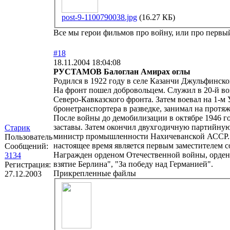
post-9-1100790038.jpg
(16.27 КБ)
Все мы герои фильмов про войну, или про первый 
#18
18.11.2004 18:04:08
РУСТАМОВ Балоглан Амирах оглы
Родился в 1922 году в селе Казанчи Джульфинск
На фронт пошел добровольцем. Служил в 20-й во
Северо-Кавказского фронта. Затем воевал на 1-м
бронетранспортера в разведке, занимал на протя
После войны до демобилизации в октябре 1946 г
заставы. Затем окончил двухгодичную партийную
Старик
министр промышленности Нахичеванской АССР. 
Пользователь
настоящее время является первым заместителем 
Сообщений:
Награжден орденом Отечественной войны, ордена
3134
взятие Берлина", "За победу над Германией".
Регистрация:
Прикрепленные файлы
27.12.2003