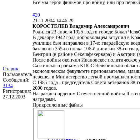
Все мы герои фильмов про войну, или про первый 
#20
21.11.2004 14:46:29
КОРОСТЕЛЕВ Владимир Александрович
Родился 23 апреля 1925 года в городе Бокал Челя
В декабре 1942 года добровольцем вступил в Кр
училища был направлен в 17-ю гвардейскую воз
батальона 355-го полка 106-й дивизии 38-го гвар
Венгрии (в районе Секешфехервара) и Австрии (в
После войны окончил Ивановское политическое у
Саткинского райкома КПСС Челябинской области
Старик
экономическом факультете преподавателем, млад
Пользователь
перешел в Министерство легкой промышленности
Сообщений:
С 1985 года - председатель Совета ветеранов 38-
3134
2000 годов.
Регистрация:
Награжден орденом Отечественной войны II степе
27.12.2003
наградами.
Прикрепленные файлы