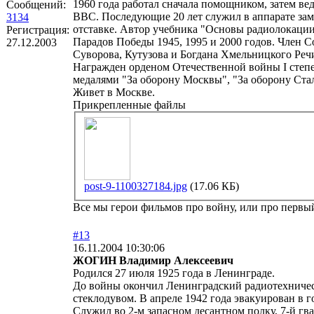
1960 года работал сначала помощником, затем 
Сообщений:
ВВС. Последующие 20 лет служил в аппарате за
3134
отставке. Автор учебника "Основы радиолокации
Регистрация:
Парадов Победы 1945, 1995 и 2000 годов. Член С
27.12.2003
Суворова, Кутузова и Богдана Хмельницкого Реч
Награжден орденом Отечественной войны I степен
медалями "За оборону Москвы", "За оборону Стал
Живет в Москве.
Прикрепленные файлы
post-9-1100327184.jpg
(17.06 КБ)
Все мы герои фильмов про войну, или про первый 
#13
16.11.2004 10:30:06
ЖОГИН Владимир Алексеевич
Родился 27 июля 1925 года в Ленинграде.
До войны окончил Ленинградский радиотехничес
стеклодувом. В апреле 1942 года эвакуирован в 
Служил во 2-м запасном десантном полку, 7-й г