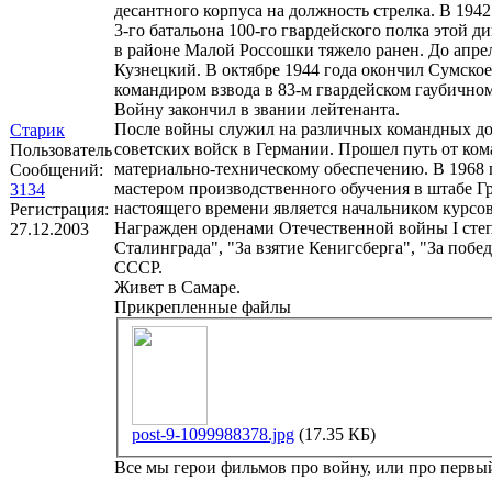
десантного корпуса на должность стрелка. В 194
3-го батальона 100-го гвардейского полка этой д
в районе Малой Россошки тяжело ранен. До апрел
Кузнецкий. В октябре 1944 года окончил Сумско
командиром взвода в 83-м гвардейском гаубичном
Войну закончил в звании лейтенанта.
После войны служил на различных командных дол
Старик
советских войск в Германии. Прошел путь от ко
Пользователь
материально-техническому обеспечению. В 1968 г
Сообщений:
мастером производственного обучения в штабе Г
3134
настоящего времени является начальником курс
Регистрация:
Награжден орденами Отечественной войны I степе
27.12.2003
Сталинграда", "За взятие Кенигсберга", "За поб
СССР.
Живет в Самаре.
Прикрепленные файлы
post-9-1099988378.jpg
(17.35 КБ)
Все мы герои фильмов про войну, или про первый 