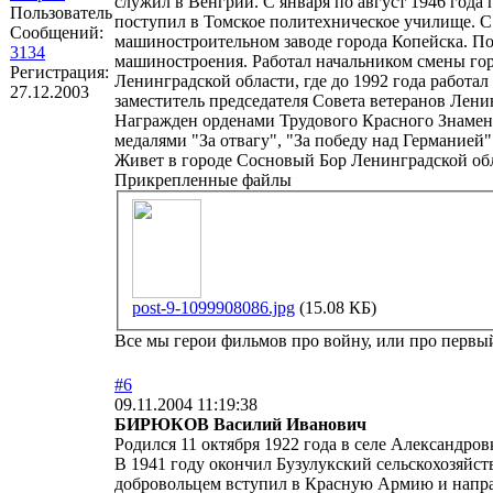
служил в Венгрии. С января по август 1946 года 
Пользователь
поступил в Томское политехническое училище. С 
Сообщений:
машиностроительном заводе города Копейска. По
3134
машиностроения. Работал начальником смены гор
Регистрация:
Ленинградской области, где до 1992 года работа
27.12.2003
заместитель председателя Совета ветеранов Лен
Награжден орденами Трудового Красного Знамени
медалями "За отвагу", "За победу над Германией"
Живет в городе Сосновый Бор Ленинградской об
Прикрепленные файлы
post-9-1099908086.jpg
(15.08 КБ)
Все мы герои фильмов про войну, или про первый 
#6
09.11.2004 11:19:38
БИРЮКОВ Василий Иванович
Родился 11 октября 1922 года в селе Александров
В 1941 году окончил Бузулукский сельскохозяйст
добровольцем вступил в Красную Армию и направ