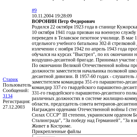
#9
10.11.2004 19:28:09
ВОРОНИН Петр Федорович
Родился 22 октября 1923 года в станице Кужорска
10 октября 1941 года призван на военную служб
переведен в Телавское пехотное училище. В мае 1
отдельного учебного батальона 302-й стрелковой
излечении с ноября 1942 по апрель 1943 года про
обучался на курсах "Выстрел", по их окончании 
воздушно-десантной бригаде. Принимал участие 
По окончании Великой Отечественной войны про
должности заместителя начальника полковой шко
десантной дивизии. В 1957-60 годах - слушател
Старик
заместителем командира 351-го парашютно-десант
Пользователь
командир 337-го гвардейского парашютно-десантн
Сообщений:
331-го гвардейского парашютно-десантного полка 
3134
различных должностях в системе жилищно-коммун
Регистрация:
области, председатель совета ветеранов-десантни
27.12.2003
Награжден орденами Отечественной войны I степ
Силах СССР" III степени, украинским орденом Бо
Сталинграда", "За победу над Германией", "За вз
Живет в Костроме.
Прикрепленные файлы