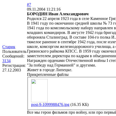
#7
09.11.2004 11:21:16
БОРОДИН Иван Александрович
Родился 22 апреля 1923 года в селе Каменное Гр
В 1941 году по окончании средней школы № 73 г
1941 года по комсомольскому набору направлен в
младших командиров. В августе 1942 года брига
обороняла Сталинград. В составе 104-го полка И
тяжелое ранение в сентябре 1942 года, после из
школе, комсоргом железнодорожного училища, а с
Старик
Грязинского райкома КПСС. В 1959 году окончил
Пользователь
заместителем директора по кадрам в объединени
Сообщений:
Награжден орденами Отечественной войны I степ
3134
"За победу над Германией" и другими.
Регистрация:
Живет в городе Липецке.
27.12.2003
Прикрепленные файлы
post-9-1099988476.jpg
(16.35 КБ)
Все мы герои фильмов про войну, или про первый 