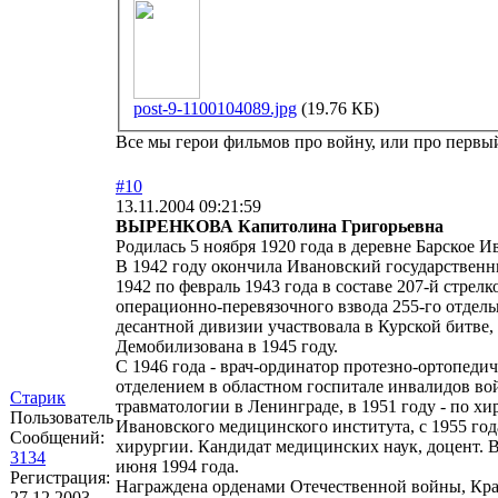
post-9-1100104089.jpg
(19.76 КБ)
Все мы герои фильмов про войну, или про первый 
#10
13.11.2004 09:21:59
ВЫРЕНКОВА Капитолина Григорьевна
Родилась 5 ноября 1920 года в деревне Барское 
В 1942 году окончила Ивановский государственн
1942 по февраль 1943 года в составе 207-й стрел
операционно-перевязочного взвода 255-го отдельн
десантной дивизии участвовала в Курской битве
Демобилизована в 1945 году.
С 1946 года - врач-ординатор протезно-ортопедич
отделением в областном госпитале инвалидов в
Старик
травматологии в Ленинграде, в 1951 году - по хи
Пользователь
Ивановского медицинского института, с 1955 год
Сообщений:
хирургии. Кандидат медицинских наук, доцент. В
3134
июня 1994 года.
Регистрация:
Награждена орденами Отечественной войны, Красн
27.12.2003