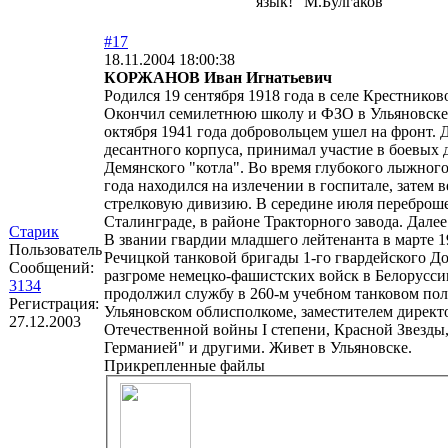
язык!" М.Булгаков
#17
18.11.2004 18:00:38
КОРЖАНОВ Иван Игнатьевич
Родился 19 сентября 1918 года в селе Крестнико
Окончил семилетнюю школу и ФЗО в Ульяновске, 
октября 1941 года добровольцем ушел на фронт. 
десантного корпуса, принимал участие в боевых 
Демянского "котла". Во время глубокого лыжног
года находился на излечении в госпитале, затем
стрелковую дивизию. В середине июля переброшен
Сталинграде, в районе Тракторного завода. Дале
Старик
В звании гвардии младшего лейтенанта в марте 19
Пользователь
Речицкой танковой бригады 1-го гвардейского До
Сообщений:
разгроме немецко-фашистских войск в Белоруссии
3134
продолжил службу в 260-м учебном танковом полк
Регистрация:
Ульяновском облисполкоме, заместителем директ
27.12.2003
Отечественной войны I степени, Красной Звезды,
Германией" и другими. Живет в Ульяновске.
Прикрепленные файлы