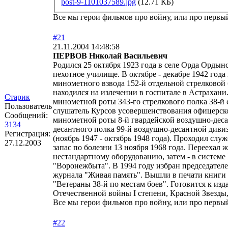
post-9-1101037589.jpg
(12.71 КБ)
Все мы герои фильмов про войну, или про первый 
#21
21.11.2004 14:48:58
ПЕРВОВ Николай Васильевич
Родился 25 октября 1923 года в селе Орда Ордын
пехотное училище. В октябре - декабре 1942 год
минометного взвода 152-й отдельной стрелковой 
находился на излечении в госпитале в Астрахани
Старик
минометной роты 343-го стрелкового полка 38-й 
Пользователь
слушатель Курсов усовершенствования офицерског
Сообщений:
минометной роты 8-й гвардейской воздушно-дес
3134
десантного полка 99-й воздушно-десантной див
Регистрация:
(ноябрь 1947 - октябрь 1948 года). Проходил сл
27.12.2003
запас по болезни 13 ноября 1968 года. Переехал
нестандартному оборудованию, затем - в систем
"Воронежбыта". В 1994 году избран председател
журнала "Живая память". Вышли в печати книги 
"Ветераны 38-й по местам боев". Готовится к из
Отечественной войны I степени, Красной Звезды
Все мы герои фильмов про войну, или про первый 
#22