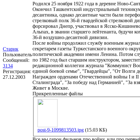
Родился 25 ноября 1922 года в деревне Ново-Са
Окончил Ташкентский индустриальный техникум
десантника, однако десантные части были перефо
стрелковый полк 36-й гвардейской стрелковой див
форсировал Днепр, участвовал в Ясско-Кишиневс
Альпах, в звании старшего лейтенанта, будучи к
36-й воздушно-десантной дивизии.
После войны продолжил службу военным журнали
секретарем газеты Туркестанского военного окру
Старик
политической академии имени Ленина. Потом слу
Пользователь
по 1982 год был старшим инструктором, заместит
Сообщений:
редакционной коллегии журнала "Коммунист Во
3134
единой боевой семье", "Гвардейцы", "От Волги д
Регистрация:
Награжден орденами Отечественной войны I и II 
27.12.2003
Сталинграда", "За победу над Германией", "За вз
Живет в Москве.
Прикрепленные файлы
post-9-1099813503.jpg
(15.03 КБ)
Все мы герои фильмов про войну, или про первый 