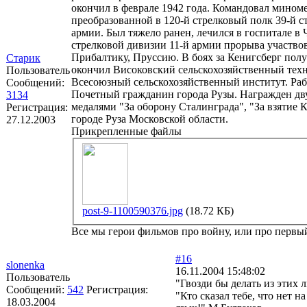
окончил в феврале 1942 года. Командовал мином
преобразованной в 120-й стрелковый полк 39-й с
армии. Был тяжело ранен, лечился в госпитале в 
стрелковой дивизии 11-й армии прорыва участво
Прибалтику, Пруссию. В боях за Кенигсберг полу
Старик
окончил Високовский сельскохозяйственный техн
Пользователь
Всесоюзный сельскохозяйственный институт. Раб
Сообщений:
Почетный гражданин города Рузы. Награжден дву
3134
медалями "За оборону Сталинграда", "За взятие
Регистрация:
городе Руза Московской области.
27.12.2003
Прикрепленные файлы
post-9-1100590376.jpg
(18.72 КБ)
Все мы герои фильмов про войну, или про первый 
#16
slonenka
16.11.2004 15:48:02
Пользователь
"Гвозди бы делать из этих 
Сообщений:
542
Регистрация:
"Кто сказал тебе, что нет 
18.03.2004