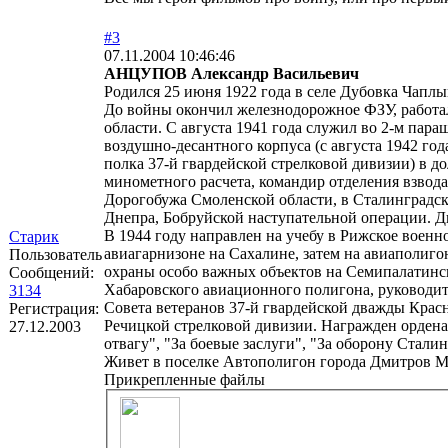
#3
07.11.2004 10:46:46
АНЦУПОВ Александр Васильевич
Родился 25 июня 1922 года в селе Дубовка Чапл
До войны окончил железнодорожное ФЗУ, работа
области. С августа 1941 года служил во 2-м пар
воздушно-десантного корпуса (с августа 1942 год
полка 37-й гвардейской стрелковой дивизии) в д
минометного расчета, командир отделения взвода
Дорогобужа Смоленской области, в Сталинградс
Днепра, Бобруйской наступательной операции. Д
В 1944 году направлен на учебу в Рижское воен
Старик
авиагарнизоне на Сахалине, затем на авиаполиго
Пользователь
охраны особо важных объектов на Семипалатинско
Сообщений:
Хабаровского авиационного полигона, руководите
3134
Совета ветеранов 37-й гвардейской дважды Крас
Регистрация:
Речицкой стрелковой дивизии. Награжден ордена
27.12.2003
отвагу", "За боевые заслуги", "За оборону Стали
Живет в поселке Автополигон города Дмитров М
Прикрепленные файлы