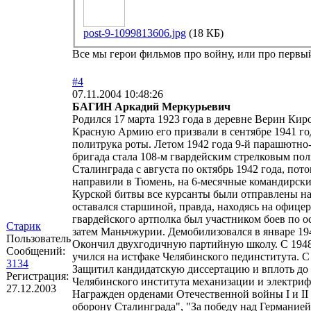
post-9-1099813606.jpg
(18 КБ)
Все мы герои фильмов про войну, или про первый 
#4
07.11.2004 10:48:26
БАГИН Аркадий Меркурьевич
Родился 17 марта 1923 года в деревне Верин Кир
Красную Армию его призвали в сентябре 1941 год
политрука роты. Летом 1942 года 9-й парашютно-
бригада стала 108-м гвардейским стрелковым по
Сталинграда с августа по октябрь 1942 года, по
направили в Тюмень, на 6-месячные командирские
Курской битвы все курсанты были отправлены на 
оставался старшиной, правда, находясь на офице
гвардейского артполка был участником боев по 
Старик
затем Маньчжурии. Демобилизовался в январе 19
Пользователь
Окончил двухгодичную партийную школу. С 1948 
Сообщений:
учился на истфаке Челябинского пединститута. 
3134
Защитил кандидатскую диссертацию и вплоть до 
Регистрация:
Челябинского института механизации и электриф
27.12.2003
Награжден орденами Отечественной войны I и II 
оборону Сталинграда", "За победу над Германией