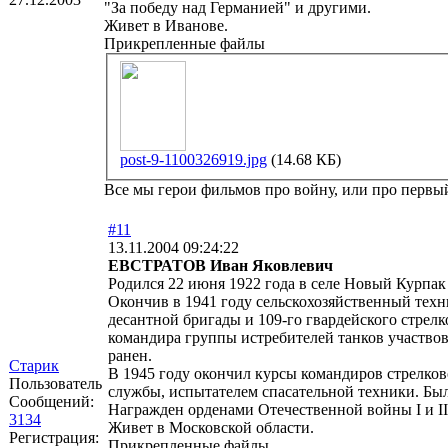
"За победу над Германией" и другими.
Живет в Иванове.
Прикрепленные файлы
post-9-1100326919.jpg
(14.68 КБ)
Все мы герои фильмов про войну, или про первый 
#11
13.11.2004 09:24:22
ЕВСТРАТОВ Иван Яковлевич
Родился 22 июня 1922 года в селе Новый Курпа
Окончив в 1941 году сельскохозяйственный техн
десантной бригады и 109-го гвардейского стрелк
командира группы истребителей танков участвов
ранен.
Старик
В 1945 году окончил курсы командиров стрелко
Пользователь
службы, испытателем спасательной техники. Бы
Сообщений:
Награжден орденами Отечественной войны I и II
3134
Живет в Московской области.
Регистрация:
Прикрепленные файлы