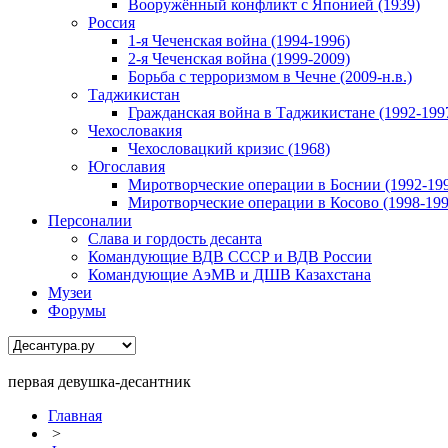
Вооружённый конфликт с Японией (1939)
Россия
1-я Чеченская война (1994-1996)
2-я Чеченская война (1999-2009)
Борьба с терроризмом в Чечне (2009-н.в.)
Таджикистан
Гражданская война в Таджикистане (1992-199
Чехословакия
Чехословацкий кризис (1968)
Югославия
Миротворческие операции в Боснии (1992-19
Миротворческие операции в Косово (1998-199
Персоналии
Слава и гордость десанта
Командующие ВДВ СССР и ВДВ России
Командующие АэМВ и ДШВ Казахстана
Музеи
Форумы
первая девушка-десантник
Главная
>