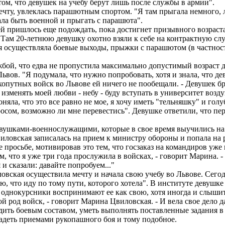
том, что девушек на учебу берут лишь после службы в армии".
чту, увлеклась парашютным спортом. "Я там прыгала немного, 
ла быть военной и прыгать с парашюта".
ей пришлось еще подождать, пока достигнет призывного возрас
 Там 20-летнюю девушку охотно взяли к себе на контрактную сл
 осуществляла боевые выходы, прыжки с парашютом (в частност
ой, что едва не пропустила максимально допустимый возраст для
вов. "Я подумала, что нужно попробовать, хотя и знала, что де
ухопутных войск во Львове ей ничего не пообещали. - Девушек б
изменять моей любви - небу - буду вступать в университет возд
няла, что это все равно не мое, я хочу иметь "тельняшку" и голу
сом, возможно ли мне перевестись". Девушке ответили, что пер
евушками-военнослужащими, которые в свое время выучились на
иловская записалась на прием к министру обороны и попала на
ее просьбе, мотивировав это тем, что госзаказ на командиров у
 что я уже три года прослужила в войсках, - говорит Марина. 
и сказали: давайте попробуем..."
овская осуществила мечту и начала свою учебу во Львове. Сегод
знаю, что иду по тому пути, которого хотела". В институте деву
 однокурсники воспринимают ее как свою, хотя иногда и слышит,
ой род войск, - говорит Марина Цвиловская. - И вела свое дело 
одить боевым составом, уметь выполнять поставленные задания в
ладеть приемами рукопашного боя и тому подобное.