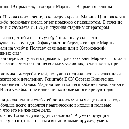
лишь 19 прыжков, - говорит Марина. - В армии я решила
та. Начала свою военную карьеру курсант Марина Цвиловская в
ужбу, поскольку имела опыт прыжков с парашютом. В течение
и и с самолета ИЛ-76) и служила старшим оператором
 того, чтобы начать учебу. Тогда она узнала, что
вушек на командный факультет не берут, - говорит Марина
рали на учебу в Полтаву связными или в Харьковский
ушных сил".
бой берет, хочу иметь прыжки, - рассказывает Марина. - Тогда я
евестись можно при нескольких условиях, в частности, при
 летчиков-истребителей, получив специальное разрешение от
 разговор к начальнику Генштаба ВСУ Сергею Кириченко.
же выполнен. Однако Марина таки пошла в кабинет начальника и
- И это уже были не иллюзии, которые многие рисуют для
ня до окончания учебы ей осталось учиться еще полтора года.
шке больше всего нравятся практические выходы и полевые
 что это не женское дело.
дальше. Тогда и душа будет спокойна". А уметь будущий
 тылу врага, пользоваться всеми видами оружия, уметь