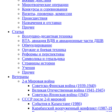
Боевые действия
Миротворческие операции
Конкурсы и соревнования
Визиты, проверки, комиссии
Происшествия
Назначения и отставки
Прочее
Статьи
Воздушно-десантная техника
ВТА, авиация ВДВ и авиационные части ДШВ
Обмундирование
Оружие и боевая техника
Реформы и перспективы
Символика и геральдика
Страницы истории
Учения
Прочее
Ветераны
2-я Мировая война
Советско-Финская война (1939-1940)
Великая Отечественная война (1941-1945)
Советско-Японская война (1945)
СССР после 2-й мировой
События в Казахстане (1986)
Карабахский вооруженный конфликт (1987-19