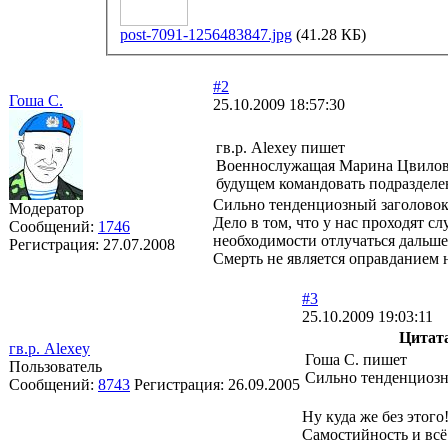
post-7091-1256483847.jpg
(41.28 КБ)
#2
Гоша С.
25.10.2009 18:57:30
гв.р. Alexey пишет
Военнослужащая Марина Цвиловск
будущем командовать подразделе
Сильно тенденциозный заголовок
Модератор
Дело в том, что у нас проходят 
Сообщений:
1746
необходимости отлучаться дальше
Регистрация:
27.07.2008
Смерть не является оправданием 
#3
25.10.2009 19:03:11
Цитат
гв.р. Alexey
Гоша С. пишет
Пользователь
Сильно тенденциозн
Сообщений:
8743
Регистрация:
26.09.2005
Ну куда же без этого
Самостийность и всё 