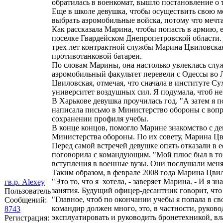
обратилась в военкомат, вышло постановление о 
Еще в школе девушка, чтобы осуществить свою ме
выбрать аэромобильные войска, потому что мечта
Как рассказала Марина, чтобы попасть в армию, 
поселке Гвардейском Днепропетровской области.
трех лет контрактной службы Марина Цвиловская
противотанковой батареи.
По словам Марины, она настолько увлеклась служб
аэромобильный факультет перевели с Одессы во Ль
Цвиловская, отмечая, что сначала в институте С
университет воздушных сил. Я подумала, чтоб не 
В Харькове девушка проучилась год. "А затем я по
написала письмо в Министерство обороны с вопро
сохранении профиля учебы.
В конце концов, помогло Марине знакомство с д
Министерства обороны. По их совету, Марина Цв
Перед самой встречей девушке опять отказали в 
поговорила с командующим. "Мой плюс был в том,
вступления в военные вузы. Они послушали меня 
Таким образом, в феврале 2008 года Марина Цвил
"Это то, что я хотела, - заверяет Марина. - И я 
гв.р. Alexey
занятия. Будущий офицер-десантник говорит, что
Пользователь
"Главное, чтоб по окончании учебы я попала в св
Сообщений:
командир должен много, это, в частности, руков
8743
эксплуатировать и руководить бронетехникой, в
Регистрация: