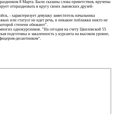
праздником 8 Марта. Были сказаны слова приветствия, вручены
ирует отпраздновать в кругу своих львовских друзей-
к, - характеризует девушку заместитель начальника
жках или статусе не идет речь, и никакие поблажки никто не
екоторой степени обижают".
ногих однокурсников. "На сегодня на счету Цвиловской 55
ская подготовка и закаленность у курсанта на высоком уровне,
офицером-десантником".