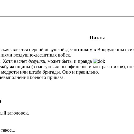
Цитата
ая является первой девушкой-десантником в Вооруженных сила
ниями воздушно-десантных войск.
. Хотя насчет
девушки
, может быть, и правда
службу женщины (зачастую - жены офицеров и контрактников), но
 медроты или штаба бригады. Оно и правильно.
невыполнения боевого приказа
а
ый заголовок.
!
такое...