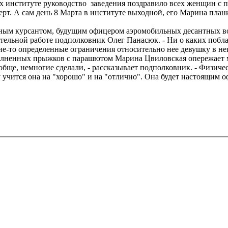
х институте руководство заведения поздравило всех женщин с 
ерт. А сам день 8 Марта в институте выходной, его Марина план
ым курсантом, будущим офицером аэромобильных десантных войс
тельной работе подполковник Олег Панасюк. - Ни о каких побла
акие-то определенные ограничения относительно нее девушку в н
полненных прыжков с парашютом Марина Цвиловская опережает м
обще, немногие сделали, - рассказывает подполковник. - Физиче
у учится она на "хорошо" и на "отлично". Она будет настоящим 