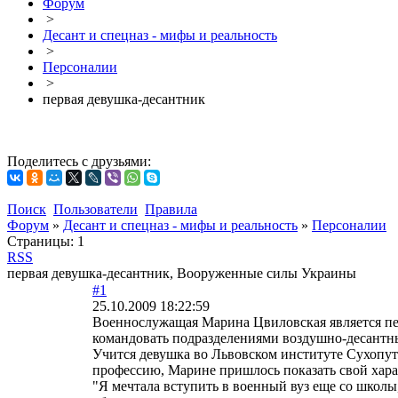
Форум
>
Десант и спецназ - мифы и реальность
>
Персоналии
>
первая девушка-десантник
Поделитесь с друзьями:
Поиск
Пользователи
Правила
Форум
»
Десант и спецназ - мифы и реальность
»
Персоналии
Страницы:
1
RSS
первая девушка-десантник, Вооруженные силы Украины
#1
25.10.2009 18:22:59
Военнослужащая Марина Цвиловская является пе
командовать подразделениями воздушно-десантн
Учится девушка во Львовском институте Сухопут
профессию, Марине пришлось показать свой хара
"Я мечтала вступить в военный вуз еще со школы