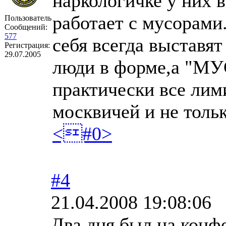
наркологичке у них в
работает с мусорами
Пользователь
Сообщений:
577
себя всегда выставят
Регистрация:
29.07.2005
люди в форме,а "МУ
практически все лими
москвичей и не тольк
<#0>
#4
21.04.2008 19:08:06
Два дня был на конф