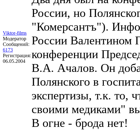
России, но Полянског
"Комерсантъ"). Инфо
Viktor-films
России Валентином 
Модератор
Сообщений:
6173
конференции Председ
Регистрация:
06.05.2004
В.А. Ачалов. Он доба
Полянского в госпит
экспертизы, т.к. то,
своими медиками" вы
В огне - брода нет!