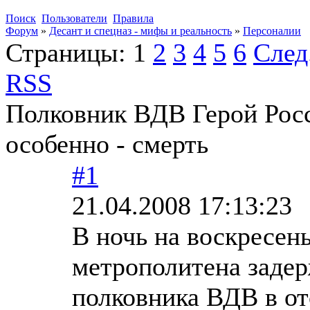
Поиск
Пользователи
Правила
Форум
»
Десант и спецназ - мифы и реальность
»
Персоналии
Страницы:
1
2
3
4
5
6
След
RSS
Полковник ВДВ Герой Росс
особенно - смерть
#1
21.04.2008 17:13:23
В ночь на воскресен
метрополитена задер
полковника ВДВ в от