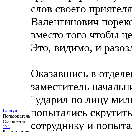
слов своего приятел
Валентинович пореко
вместо того чтобы ц
Это, видимо, и разо
Оказавшись в отделен
заместитель началь
"ударил по лицу мили
попытались скрутить
Гарпун
Пользователь
Сообщений:
сотруднику и попыта
155
Регистрация: