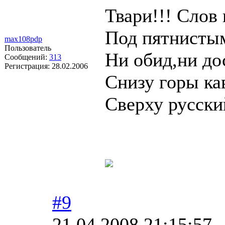
Твари!!! Слов н
Под пятнисты
max108pdp
Пользователь
Ни обид,ни до
Сообщений:
313
Регистрация:
28.02.2006
Снизу горы ка
Сверху русски
#9
21.04.2008 21:15:57