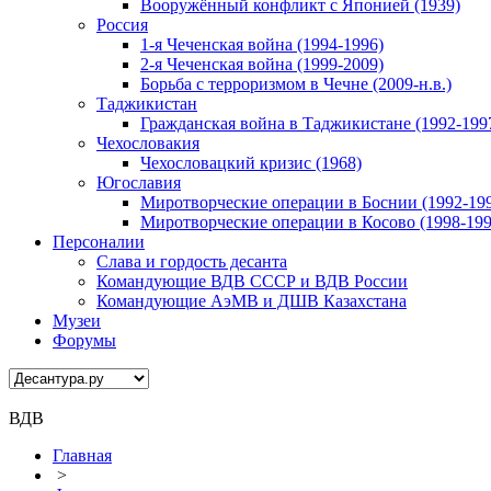
Вооружённый конфликт с Японией (1939)
Россия
1-я Чеченская война (1994-1996)
2-я Чеченская война (1999-2009)
Борьба с терроризмом в Чечне (2009-н.в.)
Таджикистан
Гражданская война в Таджикистане (1992-199
Чехословакия
Чехословацкий кризис (1968)
Югославия
Миротворческие операции в Боснии (1992-19
Миротворческие операции в Косово (1998-199
Персоналии
Слава и гордость десанта
Командующие ВДВ СССР и ВДВ России
Командующие АэМВ и ДШВ Казахстана
Музеи
Форумы
ВДВ
Главная
>