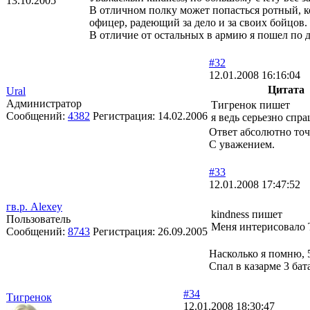
13.10.2005
В отличном полку может попасться ротный, к
офицер, радеющий за дело и за своих бойцов. 
В отличие от остальных в армию я пошел по
#32
12.01.2008 16:16:04
Цитата
Ural
Администратор
Тигренок пишет
Сообщений:
4382
Регистрация:
14.02.2006
я ведь серьезно сп
Ответ абсолютно точ
С уважением.
#33
12.01.2008 17:47:52
гв.р. Alexey
kindness пишет
Пользователь
Меня интерисовало Т
Сообщений:
8743
Регистрация:
26.09.2005
Насколько я помню, 
Спал в казарме 3 бат
#34
Тигренок
12.01.2008 18:30:47