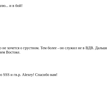
лю... и в бой!
но не хочется о грустном. Тем более - он служил не в ВДВ. Даль
нем Востоке.
 SSS и гв.р. Alexey! Спасибо вам!