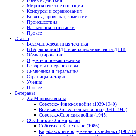
Боевые действия
Миротворческие операции
Конкурсы и соревнования
Визиты, проверки, комиссии
Происшествия
Назначения и отставки
Прочее
Статьи
Воздушно-десантная техника
ВТА, авиация ВДВ и авиационные части ДШВ
Обмундирование
Оружие и боевая техника
Реформы и перспективы
Символика и геральдика
Страницы истории
Учения
Прочее
Ветераны
2-я Мировая война
Советско-Финская война (1939-1940)
Великая Отечественная война (1941-1945)
Советско-Японская война (1945)
СССР после 2-й мировой
События в Казахстане (1986)
Карабахский вооруженный конфликт (1987-19