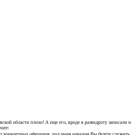
ской области плохо! А еще его, вроде в разведроту записали и
sure:
 от конкретных офицеров, под чьим началом Вы будете служить.