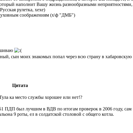
оторый наполнит Вашу жизнь разнообразными неприятностями, и
Русская рулетка, хехе)
 духовным соображениям (х\ф "ДМБ")
рашиваю
ный, сын моих знакомых попал через всю страну в хабаровскую 
Цитата
ула ка место службы хорошее или нет!?
51 ПДП был лучшим в ВДВ по итогам проверок в 2006 году, сам
альона 9 роты, ел в солдатской столовой с общего котла.