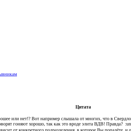
ывникам
Цитата
ошее или нет!? Вот например слышала от многих, что в Свердлов
ворят гоняют хорошо, так как это вроде элита ВДВ! Правда? :un
ависит от конкретного подразделения, в которое Вы попадёте, и