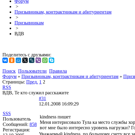
Форум
>
Призывникам, контрактникам и абитуриентам
>
Призывникам
>
ВДВ
Поделитесь с друзьями:
Поиск
Пользователи
Правила
Форум
»
Призывникам, контрактникам и абитуриентам
»
Приз
Страницы:
Пред.
1
2
RSS
ВДВ, Те кто служил расскажите
#31
12.01.2008 16:09:29
SSS
kindness пишет
Пользователь
Меня интерисовало Тула ка место службы хор
Сообщений:
858
вот мне было интересно уровень нагрузки? Го
Регистрация:
Уважаемый kindness, по большому счету все з