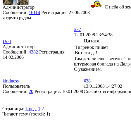
С неба об зем
Администратор
Сообщений:
16114
Регистрация:
27.06.2003
я где-то рядом...
#37
12.01.2008 23:54:38
Цитата
Ural
Администратор
Тигренок пишет
Сообщений:
4382
Регистрация:
Вот это да!
14.02.2006
Там детали еще "веселее", 
штурмовая бригада на Даль
С уважением.
kindness
#38
Пользователь
13.01.2008 14:27:02
Сообщений:
20
Регистрация:
10.01.2008
Спасибо за информацию
Страницы:
Пред.
1
2
Читают тему (гостей:
1
)