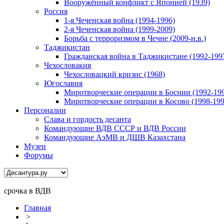
Вооружённый конфликт с Японией (1939)
Россия
1-я Чеченская война (1994-1996)
2-я Чеченская война (1999-2009)
Борьба с терроризмом в Чечне (2009-н.в.)
Таджикистан
Гражданская война в Таджикистане (1992-199
Чехословакия
Чехословацкий кризис (1968)
Югославия
Миротворческие операции в Боснии (1992-19
Миротворческие операции в Косово (1998-199
Персоналии
Слава и гордость десанта
Командующие ВДВ СССР и ВДВ России
Командующие АэМВ и ДШВ Казахстана
Музеи
Форумы
срочка в ВДВ
Главная
>