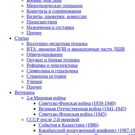
Боевые действия
Миротворческие операции
Конкурсы и соревнования
Визиты, проверки, комиссии
Происшествия
Назначения и отставки
Прочее
Статьи
Воздушно-десантная техника
ВТА, авиация ВДВ и авиационные части ДШВ
Обмундирование
Оружие и боевая техника
Реформы и перспективы
Символика и геральдика
Страницы истории
Учения
Прочее
Ветераны
2-я Мировая война
Советско-Финская война (1939-1940)
Великая Отечественная война (1941-1945)
Советско-Японская война (1945)
СССР после 2-й мировой
События в Казахстане (1986)
Карабахский вооруженный конфликт (1987-19