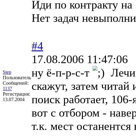
Иди по контракту на 
Нет задач невыполн
#4
17.08.2006 11:47:06
ну ё-п-р-с-т
Лечи 
Step
Пользователь
скажут, затем читай
Сообщений:
1137
Регистрация:
поиск работает, 106-я
13.07.2004
вот с отбором - наве
т.к. мест останентся