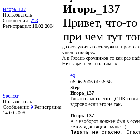
Игорь_137
Игорь_137
Пользователь
Привет, что-то
Сообщений:
253
Регистрация:
18.02.2004
при чем тут тог
да отслужить то отслужил, просто з
ушел в ноябре...
А в Рязань срочников то как раз наб
Нет задач невыполнимых
#9
06.06.2006 01:36:58
Step
Игорь_137
Spencer
Где-то слышал что ЦСПК то ли з
Пользователь
здорово если это не так.
Сообщений:
9
Регистрация:
14.09.2005
Игорь_137
А я наоборот должен был в осен
летом адаптация лучше =)
Падать не опасно. Опас