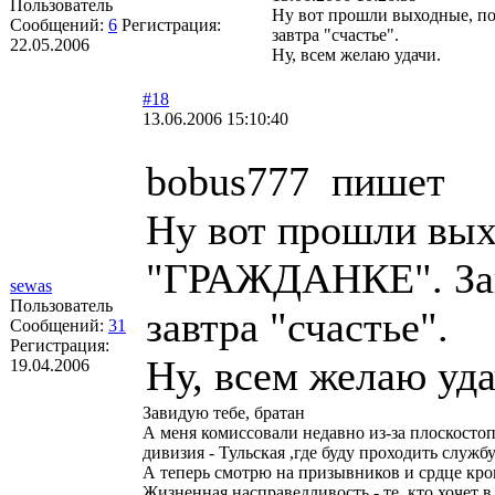
Пользователь
Ну вот прошли выходные, по
Сообщений:
6
Регистрация:
завтра "счастье".
22.05.2006
Ну, всем желаю удачи.
#18
13.06.2006 15:10:40
bobus777 пишет
Ну вот прошли вых
"ГРАЖДАНКЕ". Завт
sewas
Пользователь
завтра "счастье".
Сообщений:
31
Регистрация:
Ну, всем желаю уда
19.04.2006
Завидую тебе, братан
А меня комиссовали недавно из-за плоскосто
дивизия - Тульская ,где буду проходить службу
А теперь смотрю на призывников и срдце кро
Жизненная насправедливость - те, кто хочет в а