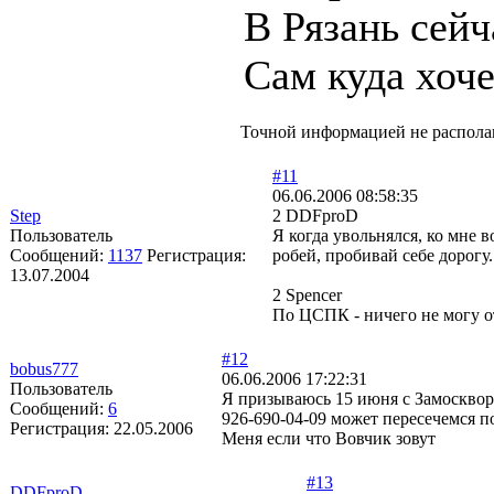
В Рязань сейч
Сам куда хоч
Точной информацией не располаг
#11
06.06.2006 08:58:35
Step
2 DDFproD
Пользователь
Я когда увольнялся, ко мне 
Сообщений:
1137
Регистрация:
робей, пробивай себе дорогу.
13.07.2004
2 Spencer
По ЦСПК - ничего не могу от
#12
bobus777
06.06.2006 17:22:31
Пользователь
Я призываюсь 15 июня с Замоскворе
Сообщений:
6
926-690-04-09 может пересечемся п
Регистрация:
22.05.2006
Меня если что Вовчик зовут
#13
DDFproD