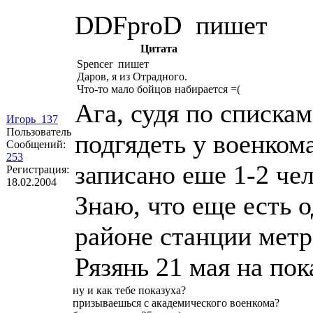
DDFproD пишет
Цитата
Spencer пишет
Даров, я из Отрадного.
Что-то мало бойцов набирается =(
Ага, судя по спискам
Игорь_137
Пользователь
подгядеть у военком
Сообщений:
253
записано еше 1-2 чел
Регистрация:
18.02.2004
Знаю, что еще есть 
районе станции метр
Рязянь 21 мая на пок
ну и как тебе показуха?
призываешься с академического военкома?