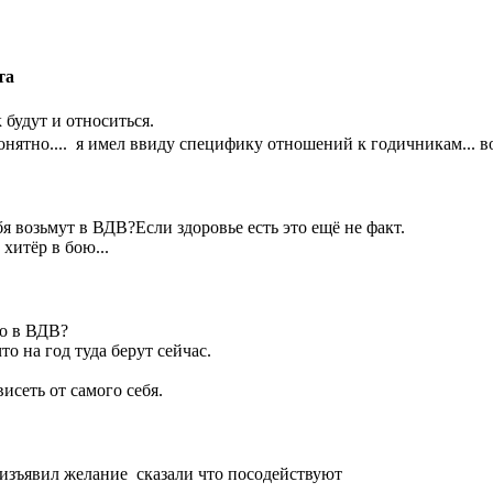
та
 будут и относиться.
понятно.... я имел ввиду специфику отношений к годичникам... во
ебя возьмут в ВДВ?Если здоровье есть это ещё не факт.
 хитёр в бою...
то в ВДВ?
то на год туда берут сейчас.
висеть от самого себя.
м изъявил желание сказали что посодействуют