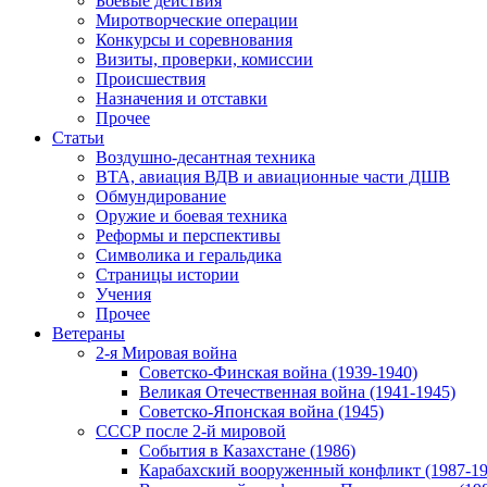
Боевые действия
Миротворческие операции
Конкурсы и соревнования
Визиты, проверки, комиссии
Происшествия
Назначения и отставки
Прочее
Статьи
Воздушно-десантная техника
ВТА, авиация ВДВ и авиационные части ДШВ
Обмундирование
Оружие и боевая техника
Реформы и перспективы
Символика и геральдика
Страницы истории
Учения
Прочее
Ветераны
2-я Мировая война
Советско-Финская война (1939-1940)
Великая Отечественная война (1941-1945)
Советско-Японская война (1945)
СССР после 2-й мировой
События в Казахстане (1986)
Карабахский вооруженный конфликт (1987-19