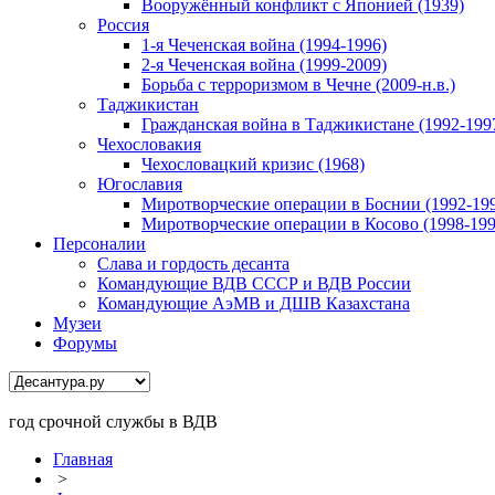
Вооружённый конфликт с Японией (1939)
Россия
1-я Чеченская война (1994-1996)
2-я Чеченская война (1999-2009)
Борьба с терроризмом в Чечне (2009-н.в.)
Таджикистан
Гражданская война в Таджикистане (1992-199
Чехословакия
Чехословацкий кризис (1968)
Югославия
Миротворческие операции в Боснии (1992-19
Миротворческие операции в Косово (1998-199
Персоналии
Слава и гордость десанта
Командующие ВДВ СССР и ВДВ России
Командующие АэМВ и ДШВ Казахстана
Музеи
Форумы
год срочной службы в ВДВ
Главная
>