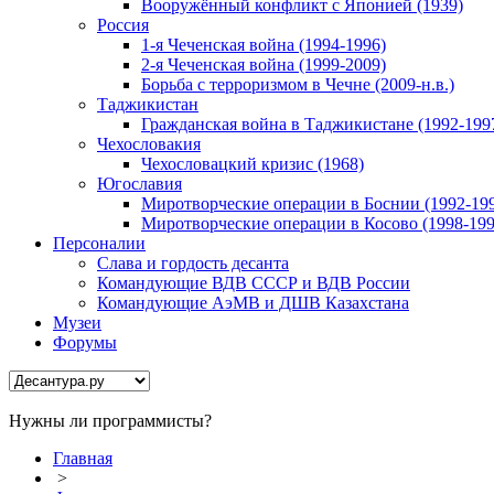
Вооружённый конфликт с Японией (1939)
Россия
1-я Чеченская война (1994-1996)
2-я Чеченская война (1999-2009)
Борьба с терроризмом в Чечне (2009-н.в.)
Таджикистан
Гражданская война в Таджикистане (1992-199
Чехословакия
Чехословацкий кризис (1968)
Югославия
Миротворческие операции в Боснии (1992-19
Миротворческие операции в Косово (1998-199
Персоналии
Слава и гордость десанта
Командующие ВДВ СССР и ВДВ России
Командующие АэМВ и ДШВ Казахстана
Музеи
Форумы
Нужны ли программисты?
Главная
>