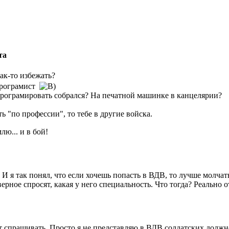
та
ак-то избежать?
програмист
програмировать собрался? На печатной машинке в канцелярии?
ь "по профессии", то тебе в другие войска.
лю... и в бой!
И я так понял, что если хочешь попасть в ВДВ, то лучше молчать
ерное спросят, какая у него специальность. Что тогда? Реально о
ут спрашивать. Просто я не представляю в ВДВ солдатских должн