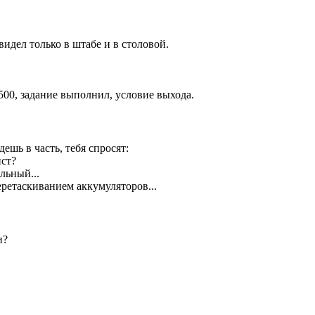
 видел только в штабе и в столовой.
1500, задание выполнил, условие выхода.
ешь в часть, тебя спросят:
ст?
ильный...
ретаскиванием аккумуляторов...
и?