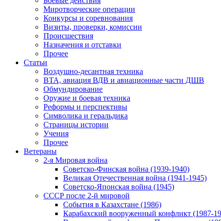
Боевые действия
Миротворческие операции
Конкурсы и соревнования
Визиты, проверки, комиссии
Происшествия
Назначения и отставки
Прочее
Статьи
Воздушно-десантная техника
ВТА, авиация ВДВ и авиационные части ДШВ
Обмундирование
Оружие и боевая техника
Реформы и перспективы
Символика и геральдика
Страницы истории
Учения
Прочее
Ветераны
2-я Мировая война
Советско-Финская война (1939-1940)
Великая Отечественная война (1941-1945)
Советско-Японская война (1945)
СССР после 2-й мировой
События в Казахстане (1986)
Карабахский вооруженный конфликт (1987-19