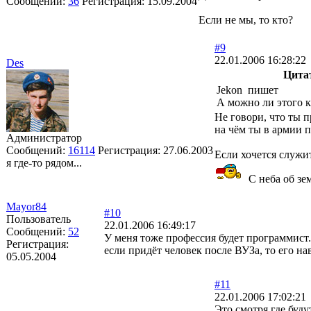
Сообщений:
36
Регистрация:
15.09.2004
Если не мы, то кто?
#9
22.01.2006 16:28:22
Des
Цита
Jekon пишет
А можно ли этого к
Не говори, что ты 
на чём ты в армии 
Администратор
Сообщений:
16114
Регистрация:
27.06.2003
Если хочется служит
я где-то рядом...
С неба об зем
Mayor84
#10
Пользователь
22.01.2006 16:49:17
Сообщений:
52
У меня тоже профессия будет программист. 
Регистрация:
если придёт человек после ВУЗа, то его нав
05.05.2004
#11
22.01.2006 17:02:21
Это смотря где буд