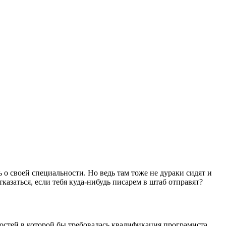
 о своей специальности. Но ведь там тоже не дураки сидят и
тказаться, если тебя куда-нибудь писарем в штаб отправят?
остей в которой бы требовалась квалификация програмиста.