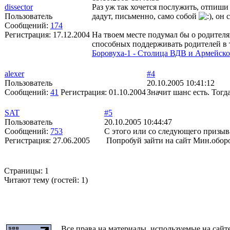
dissector
Раз уж так хочется послужить, отпиш
Пользователь
дадут, письменно, само собой
, он 
Сообщений:
174
Регистрация:
17.12.2004
На твоем месте подумал бы о родителя
способных поддерживать родителей в т
Боровуха-1 - Столица ВДВ и Армейск
alexer
#4
Пользователь
20.10.2005 10:41:12
Сообщений:
41
Регистрация:
01.10.2004
Значит шанс есть. Тогд
SAT
#5
Пользователь
20.10.2005 10:44:47
Сообщений:
753
С этого или со следующего призыв
Регистрация:
27.06.2005
Попробуй зайти на сайт Мин.оборо
Страницы:
1
Читают тему (гостей:
1
)
Все права на материалы, используемые на сайт