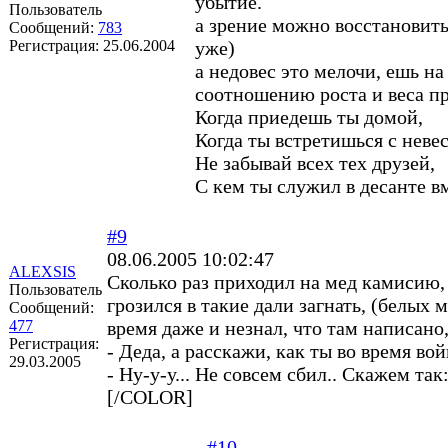
убытие.
Пользователь
а зрение можно восстановит
Сообщений:
783
Регистрация:
25.06.2004
уже)
а недовес это мелочи, ешь н
соотношению роста и веса пр
Когда приедешь ты домой,
Когда ты встретишься с невес
Не забывай всех тех друзей,
С кем ты служил в десанте в
#9
08.06.2005 10:02:47
ALEXSIS
Сколько раз приходил на мед камисию, 
Пользователь
грозился в такие дали загнать, (белых 
Сообщений:
477
время даже и незнал, что там написано
Регистрация:
- Деда, а расскажи, как ты во время во
29.03.2005
- Ну-у-у... Не совсем сбил.. Скажем так
[/COLOR]
#10