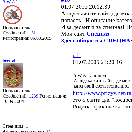
S.W.A.T.
01.07.2005 20:12:39
А подскажите сайт ,где мо
попасть...И описание катего
И за десант и за спецназ!
Пользователь
Сообщений:
131
Мой сайт
Спецназ
Регистрация:
06.03.2005
Здесь общается СПЕЦНА
#11
beerrat
01.07.2005 21:20:16
S.W.A.T. пишет
А подскажите сайт ,где мож
категорий соответственно...
Пользователь
http://www.prizyv.net/r
Сообщений:
1239
Регистрация:
это с сайта для "косар
16.09.2004
Родина прикажет - тан
Страницы:
1
Читают тему (гостей:
1
)