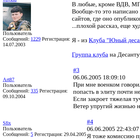
В любые, кроме ВДВ, МП,
Вообще-то это написано в
сайтов, где оно опубликов
...плохой рассказ, еще х
Пользователь
Сообщений:
1229
Регистрация:
Я - из
Клуба "Юный деса
14.07.2003
Группа клуба
на Десанту
#3
06.06.2005 18:09:10
Art87
При мне военком говорил
Пользователь
Сообщений:
335
Регистрация:
попасть в элиту почти не
09.10.2004
Если закроет тяжелая ту
Ветер упругий жизнью н
#4
Sfix
06.06.2005 22:43:07
Пользователь
Сообщений:
5
Регистрация:
29.04.2005
Я тоже комиссию пр