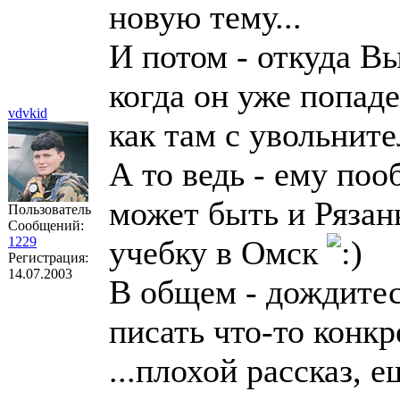
новую тему...
И потом - откуда Вы
когда он уже попадет
vdvkid
как там с увольните
А то ведь - ему по
может быть и Рязань
Пользователь
Сообщений:
1229
учебку в Омск
Регистрация:
14.07.2003
В общем - дождитес
писать что-то конкр
...плохой рассказ, 