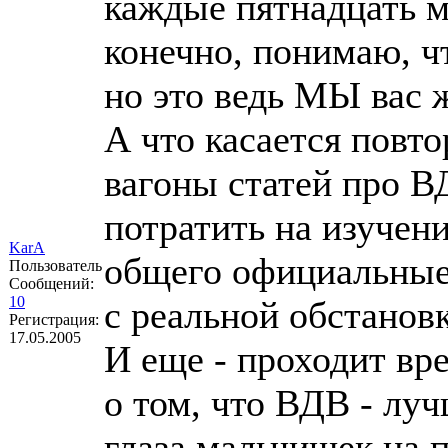
каждые пятнадцать ми
конечно, понимаю, ч
но это ведь МЫ вас 
А что касается повто
вагоны статей про В
потратить на изучени
KarA
общего официальные
Пользователь
Сообщений:
10
с реальной обстанов
Регистрация:
17.05.2005
И еще - проходит вр
о том, что ВДВ - луч
глаза мальчишек на