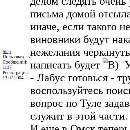
делом следять очень
письма домой отсыла
иначе, если такого н
виновники будут нака
нежелания черкануть
Step
Пользователь
написать будет
Уд
Сообщений:
1137
Регистрация:
- Лабус готовься - тр
13.07.2004
воспользуйтесь поис
вопрос по Туле задав
служит в этой части.
И еще в Омск теперь