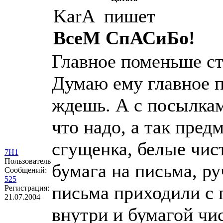
KarA пишет
ВсеМ СпАСиБо!
Главное поменьше ст
Думаю ему главное п
ждешь. А с посылкам
что надо, а так пре
сгущенка, белые чис
7Н1
Пользователь
бумага на письма, ру
Сообщений:
525
письма приходили с
Регистрация:
21.07.2004
внутри и бумагой чис