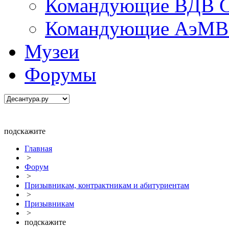
Командующие ВДВ С
Командующие АэМВ 
Музеи
Форумы
подскажите
Главная
>
Форум
>
Призывникам, контрактникам и абитуриентам
>
Призывникам
>
подскажите