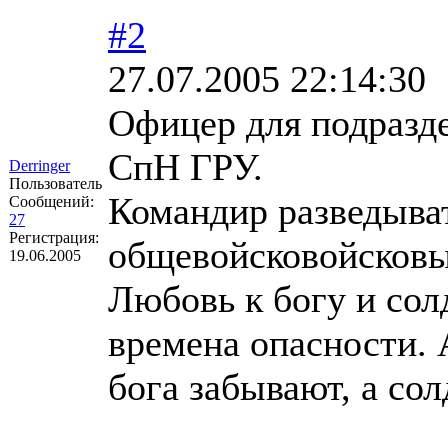
#2
27.07.2005 22:14:30
Офицер для подразде
СпН ГРУ.
Derringer
Пользователь
Командир разведыват
Сообщений:
27
Регистрация:
общевойсковойсковые
19.06.2005
Любовь к богу и сол
времена опасности. 
бога забывают, а сол