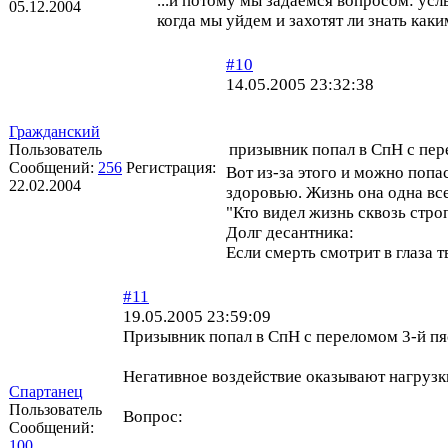
...и потому мы задаемся вопросом: ус
05.12.2004
когда мы уйдем и захотят ли знать как
#10
14.05.2005 23:32:38
Гражданский
призывник попал в СпН с пер
Пользователь
Сообщений:
256
Регистрация:
Вот из-за этого и можно попа
22.02.2004
здоровью. Жизнь она одна всег
"Кто видел жизнь сквозь строп
Долг десантника:
Если смерть смотрит в глаза т
#11
19.05.2005 23:59:09
Призывник попал в СпН с переломом 3-й пя
Негативное воздействие оказывают нагрузк
Спартанец
Пользователь
Вопрос:
Сообщений:
100