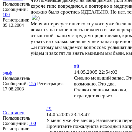
что поменьше дыхнул на меня дымом (или мне 
Пользователь
короче гипс повредился, а повторно в медпун
Сообщений:
должно было сростись ИДЕАЛЬНО. Но нет, теп
100
Регистрация:
Меня интересует опыт того у кого уже были п
05.12.2004
ложится на оконечность нижнего и там перекр
от костной ткани я с трудом представляю, кр
узнать на сколько меньше у нее запас прочнос
...и потому мы задаемся вопросом: услышат л
уйдем и захотят ли знать какимим мы были, ка
#8
14.05.2005 22:54:03
эльф
Сильно меньший запас. Это
Пользователь
Сообщений:
155
Регистрация:
возможно. Это два.
17.08.2003
Ставки слишком высоки,
игра идет всерьез....
#9
Спартанец
14.05.2005 23:18:47
Пользователь
У меня уже 3-й месяц. Называется пер
Сообщений:
100
Прочитайте пожалуйста исходный вопр
Регистрация: