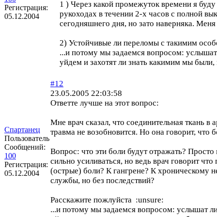
1 ) Через какой промежуток времени я буд
Регистрация:
рукоходах в течении 2-х часов с полной вы
05.12.2004
сегодняшнего дня, но зато наверняка. Меня 
2) Устойчивые ли переломы с такимим осо
...и потому мы задаемся вопросом: услышат
уйдем и захотят ли знать какимим мы были,
#12
23.05.2005 22:03:58
Ответте лучше на этот вопрос:
Мне врач сказал, что соединительная ткань в 
Спартанец
травма не возобновится. Но она говорит, что 
Пользователь
Сообщений:
Вопрос: что эти боли будут отражать? Просто
100
сильно усиливаться, но ведь врач говорит что
Регистрация:
(острые) боли? К гангрене? К хроническому н
05.12.2004
службы, но без последствий?
Расскажите пожлуйста :unsure:
...и потому мы задаемся вопросом: услышат л