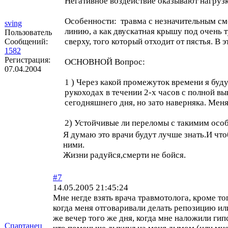
Негативное воздействие оказывают нагрузк
Особенности: травма с незначительным сме
sving
линию, а как двускатная крышу под очень
Пользователь
сверху, того который отходит от пястья. В 
Сообщений:
1582
Регистрация:
ОСНОВНОЙ Вопрос:
07.04.2004
1 ) Через какой промежуток времени я буд
рукоходах в течении 2-х часов с полной в
сегодняшнего дня, но зато наверняка. Меня
2) Устойчивые ли переломы с такимим осо
Я думаю это врачи будут лучше знать.И чт
ними.
Жизни радуйся,смерти не бойся.
#7
14.05.2005 21:45:24
Мне негде взять врача травмотолога, кроме то
когда меня отговаривали делать репозицию или 
же вечер того же дня, когда мне наложили гипс
Спартанец