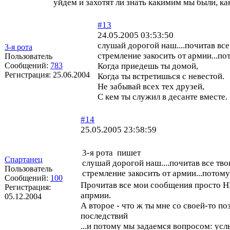
уйдем и захотят ли знать какимим мы были, ка
#13
24.05.2005 03:53:50
слушай дорогой наш....почитав вс
3-я рота
стремление закосить от армии...п
Пользователь
Сообщений:
783
Когда приедешь ты домой,
Регистрация:
25.06.2004
Когда ты встретишься с невестой.
Не забывай всех тех друзей,
С кем ты служил в десанте вместе.
#14
25.05.2005 23:58:59
3-я рота пишет
Спартанец
слушай дорогой наш....почитав все тв
Пользователь
стремление закосить от армии...потом
Сообщений:
100
Прочитав все мои сообщения просто 
Регистрация:
апрмии.
05.12.2004
А второе - что ж ты мне со своей-то по
последствий
...и потому мы задаемся вопросом: ус