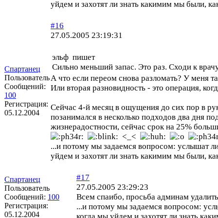
уйдем и захотят ли знать какимим мы были, ка
#16
27.05.2005 23:19:31
эльф пишет
Сильно меньший запас. Это раз. Сходи к врач
Спартанец
Пользователь
А что если переом снова разломать? У меня та
Сообщений:
Или вторая разновидность - это операция, ко
100
Регистрация:
Сейчас 4-й месяц в ощущения до сих пор в рук
05.12.2004
позанимался в несколько подходов два дня по
жизнерадостности, сейчас срок на 25% больши
<_<
...и потому мы задаемся вопросом: услышат л
уйдем и захотят ли знать какимим мы были, ка
#17
Спартанец
27.05.2005 23:29:23
Пользователь
Всем спаибо, просьба админам удалить 
Сообщений:
100
Регистрация:
...и потому мы задаемся вопросом: ус
05.12.2004
когда мы уйдем и захотят ли знать как