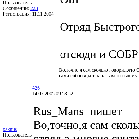
Пользователь
Сообщений:
223
Регистрация:
11.11.2004
Отряд Быстрог
отсюди и СОБР
Во,точно,я сам сколько говорил,что
сами собровцы так называют.(так им 
#26
14.07.2005 09:58:52
Rus_Mans пишет
Во,точно,я сам скол
bakhus
отряд,а многие счит
Пользователь