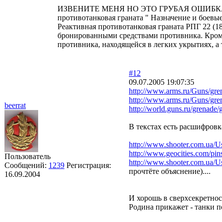
ИЗВЕНИТЕ МЕНЯ НО ЭТО ГРУБАЯ ОШИБКА
противотанковая граната " Назначение и боевые
Реактивная противотанковая граната РПГ 22 (18
бронированными средствами противника. Кроме
противника, находящейся в легких укрытиях, а
А РПГ-7(7Д)-ручной п
#12
09.07.2005 19:07:35
http://www.arms.ru/Guns/gre
http://www.arms.ru/Guns/gre
beerrat
http://world.guns.ru/grenade/
В текстах есть расшифровк
http://www.shooter.com.ua/
http://www.geocities.com/pin
Пользователь
http://www.shooter.com.ua/
Сообщений:
1239
Регистрация:
прочтёте объяснение)....
16.09.2004
И хорошь в сверхсекретнос
Родина прикажет - танки п