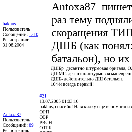
Antoxa87 пишет
раз тему поднял
bakhus
скоращения ТИ
Пользователь
Сообщений:
1310
Регистрация:
ДШБ (как понял
31.08.2004
батальон), но их
ДШБр- десантно-штурмовая бригада, О
ДШМГ- десантно-штурмовая маневренн
ДШБ- действительно ДШ батальон.
104-й всегда первый!
#21
13.07.2005 01:03:16
bakhus, спасибо! Навскидку еще вспомнил из 
ОРП
Antoxa87
ОБР
Пользователь
РВСН
Сообщений:
89
ОТРБ
Регистрация: