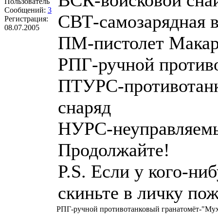
ВСК-войсковой снай
Пользователь
Сообщений:
3
СВТ-самозарядная в
Регистрация:
08.07.2005
ПМ-пистолет Макар
РПГ-ручной против
ПТУРС-противотанк
снаряд
НУРС-неуправляемы
Продолжайте!
P.S. Если у кого-н
скиньте в личку пож
РПГ-ручной противотанковый гранатомёт-"Му