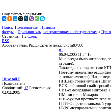
Поделитесь с друзьями:
Поиск
Пользователи
Правила
Форум
»
Призывникам, контрактникам и абитуриентам
»
Приз
Страницы:
1
2
След.
RSS
Аббревиатуры, Расшифруйте пожалуйста&#33;
#1
06.04.2005 11:54:10
Мне всегда было интересно, ч
стрелял).
Также до сих пор не знаю КП
Поэтому предлагаю расшифров
таковые имеются). Например:
Николай Р
ППШ-пистолет-пулемет Шпаг
Пользователь
ВСК-войсковой снайперский 
Сообщений:
17
Регистрация:
СВТ-самозарядная винтовка Т
02.02.2005
ПМ-пистолет Макарова
РПГ-ручной противотанковый
ПТУРС-противотанковый упр
НУРС-неуправляемый реактив