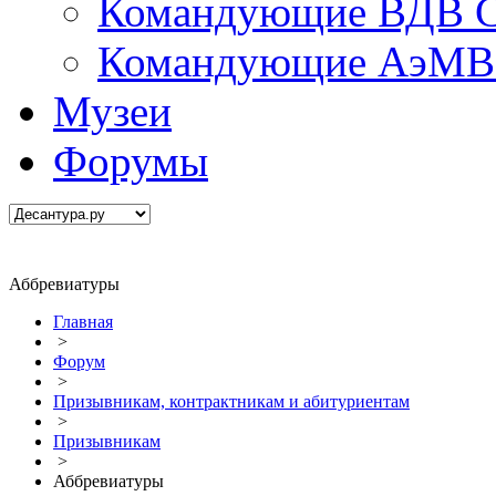
Командующие ВДВ С
Командующие АэМВ 
Музеи
Форумы
Аббревиатуры
Главная
>
Форум
>
Призывникам, контрактникам и абитуриентам
>
Призывникам
>
Аббревиатуры