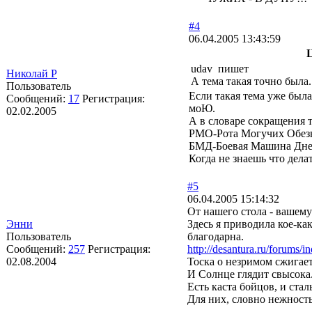
#4
06.04.2005 13:43:59
udav пишет
Николай Р
А тема такая точно была
Пользователь
Если такая тема уже была
Сообщений:
17
Регистрация:
моЮ.
02.02.2005
А в словаре сокращения 
РМО-Рота Могучих Обез
БМД-Боевая Машина Днев
Когда не знаешь что делат
#5
06.04.2005 15:14:32
От нашего стола - вашему
Энни
Здесь я приводила кое-ка
Пользователь
благодарна.
Сообщений:
257
Регистрация:
http://desantura.ru/forums
02.08.2004
Тоска о незримом сжигает
И Солнце глядит свысока
Есть каста бойцов, и стал
Для них, словно нежность