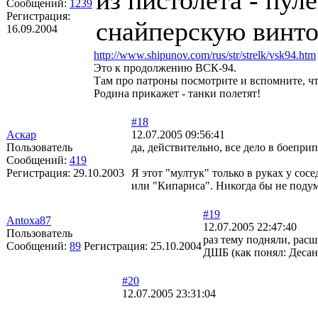
из пистолета - пул
Сообщений:
1239
Регистрация:
снайперскую винто
16.09.2004
http://www.shipunov.com/rus/str/strelk/vsk94.htm
Это к продолжению ВСК-94.
Там про патроны посмотрите и вспомните, чт
Родина прикажет - танки полетят!
#18
Аскар
12.07.2005 09:56:41
Пользователь
да, действительно, все дело в боеприп
Сообщений:
419
Регистрация:
29.10.2003
Я этот "мултук" только в руках у сос
или "Кипариса". Никогда бы не подум
#19
Antoxa87
12.07.2005 22:47:40
Пользователь
раз тему подняли, рас
Сообщений:
89
Регистрация:
25.10.2004
ДШБ (как понял: Десан
#20
12.07.2005 23:31:04