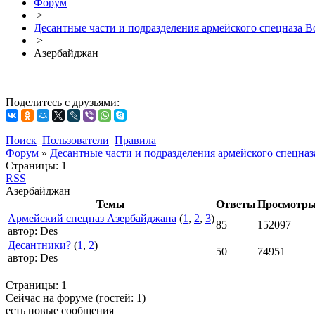
Форум
>
Десантные части и подразделения армейского спецназа В
>
Азербайджан
Поделитесь с друзьями:
Поиск
Пользователи
Правила
Форум
»
Десантные части и подразделения армейского спецна
Страницы:
1
RSS
Азербайджан
Темы
Ответы
Просмотр
Армейский спецназ Азербайджана
(
1
,
2
,
3
)
85
152097
автор:
Des
Десантники?
(
1
,
2
)
50
74951
автор:
Des
Страницы:
1
Сейчас на форуме (гостей:
1
)
есть новые сообщения