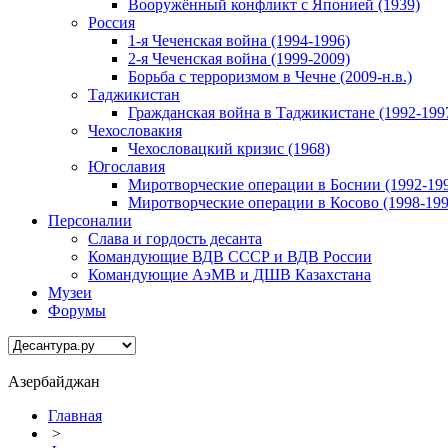
Вооружённый конфликт с Японией (1939)
Россия
1-я Чеченская война (1994-1996)
2-я Чеченская война (1999-2009)
Борьба с терроризмом в Чечне (2009-н.в.)
Таджикистан
Гражданская война в Таджикистане (1992-199
Чехословакия
Чехословацкий кризис (1968)
Югославия
Миротворческие операции в Боснии (1992-19
Миротворческие операции в Косово (1998-199
Персоналии
Слава и гордость десанта
Командующие ВДВ СССР и ВДВ России
Командующие АэМВ и ДШВ Казахстана
Музеи
Форумы
Азербайджан
Главная
>