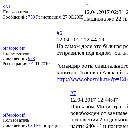
#5
SAT
12.04.2017 02:31:
Пользователь
Сообщений:
753
Регистрация:
27.06.2005
Нашивка же 22 г
#6
12.04.2017 12:44:19
На самом деле это бывшая ро
off-topic-off
отправился под видом "бата
Пользователь
Сообщений:
623
Регистрация:
01.11.2010
"омандир роты специального
капитан Ивченков Алексей С
http://www.oboznik.ru/?p=12
#7
12.04.2017 12:44:47
Приказом Министра об
освобожден от занима
off-topic-off
назначения 2 отдельно
Пользователь
Сообщений:
623
Регистрация:
части 64044) и назнач