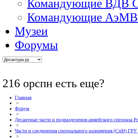
Командующие ВДВ С
Командующие АэМВ 
Музеи
Форумы
216 орспн есть еще?
Главная
>
Форум
>
Десантные части и подразделения армейского спецназа Р
>
Части и соединения специального назначения (СпН) ГР
>