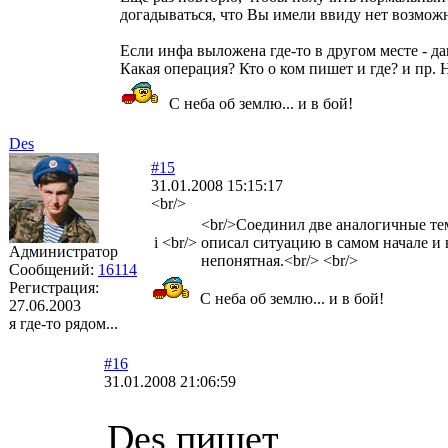
догадываться, что Вы имели ввиду нет возмож
Если инфа выложена где-то в другом месте - да
Какая операция? Кто о ком пишет и где? и пр.
С неба об землю... и в бой!
Des
#15
31.01.2008 15:15:17
<br/>
<br/>Соединил две аналогичные тем
i
<br/>
описал ситуацию в самом начале и 
Администратор
непонятная.<br/> <br/>
Сообщений:
16114
Регистрация:
С неба об землю... и в бой!
27.06.2003
я где-то рядом...
#16
31.01.2008 21:06:59
Des пишет