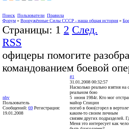
Поиск
Пользователи
Правила
Форум
»
Вооружённые Силы СССР - наша общая история
»
Бо
Страницы:
1
2
След.
RSS
офицеры помогите разобрат
командованием боевой оп
#1
31.01.2008 00:32:57
Насколько реально взятия на
реальном бою
nbv
5 июня 1984г. Кто мог отстр
Пользователь
майор Спицин
Сообщений:
69
Регистрация:
погиб в бою(сгорел в вертол
19.01.2008
каким-то своим личным
связям других подразделей. Г
Меня это интересует как чел
быть благодарен?