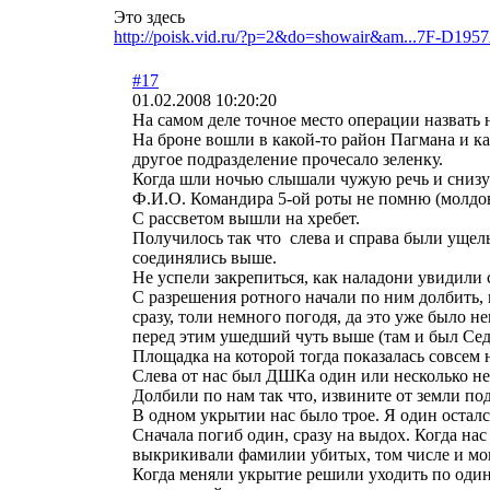
Это здесь
http://poisk.vid.ru/?p=2&do=showair&am...7F-D19
#17
01.02.2008 10:20:20
На самом деле точное место операции назвать н
На броне вошли в какой-то район Пагмана и ка
другое подразделение прочесало зеленку.
Когда шли ночью слышали чужую речь и снизу и
Ф.И.О. Командира 5-ой роты не помню (молдова
С рассветом вышли на хребет.
Получилось так что слева и справа были ущелья
соединялись выше.
Не успели закрепиться, как наладони увидили
С разрешения ротного начали по ним долбить, но 
сразу, толи немного погодя, да это уже было н
перед этим ушедший чуть выше (там и был Сед
Площадка на которой тогда показалась совсем
Слева от нас был ДШКа один или несколько не
Долбили по нам так что, извините от земли по
В одном укрытии нас было трое. Я один осталс
Сначала погиб один, сразу на выдох. Когда на
выкрикивали фамилии убитых, том числе и мою 
Когда меняли укрытие решили уходить по одиноч