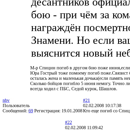
десантников официа
бою - при чём за ко
награждён посмертн
Знамени. Но если ва
выяснится новый не
М-р Спицин погиб в другом бою поже июня,если 
Юра Гострый тоже помоему погиб поже.Связист ба
осталась жена и маленькая дочька(если память не
Сколько бойцов погибло 5 июня немогу. Точно 
всегда ходил с ПБС, Седой курок, Шашлов.
nbv
#21
Пользователь
02.02.2008 10:17:38
Сообщений:
69
Регистрация:
19.01.2008
Кто еще погиб со Спи
#22
02.02.2008 11:09:42