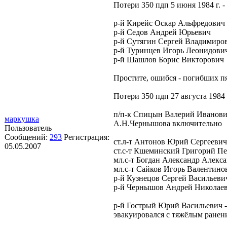
Потери 350 пдп 5 июня 1984 г. -
р-й Кирейс Оскар Альфредович
р-й Седов Андрей Юрьевич
р-й Сутягин Сергей Владимиро
р-й Туринцев Игорь Леонидови
р-й Шашлов Борис Викторович
Простите, ошибся - погибших п
Потери 350 пдп 27 августа 1984 г
п/п-к Спицын Валерий Иванович
маркушка
А.Н.Чернышова включительно
Пользователь
Сообщений:
293
Регистрация:
ст.л-т Антонов Юрий Сергеевич
05.05.2007
ст.с-т Кшеминский Григорий П
мл.с-т Богдан Александр Алекс
мл.с-т Сайков Игорь Валентино
р-й Кузнецов Сергей Васильеви
р-й Чернышов Андрей Николае
р-й Гострый Юрий Васильевич -
эвакуировался с тяжёлым ранен