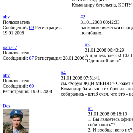
Командиру батальена, КЭПУ 
nbv
#2
Пользователь
31.01.2008 00:42:33
Сообщений:
69
Регистрация:
насколько вяжеться офиц
19.01.2008
погибших.
#3
юстас7
31.01.2008 06:43:29
Пользователь
А причем, здессь! 103
Сообщений:
87
Регистрация:
28.01.2006
"Одинокий волк"
#4
nbv
31.01.2008 07:51:41
Пользователь
см. Форум ЖДИ МЕНЯ! > Сюжет эф
Сообщений:
69
Командир батальона их бросил - ко
Регистрация:
19.01.2008
собирались - штаб ​счел, что это - не
Des
#5
31.01.2008 08:18:19
1. Вы являетесь офице
собирались"?
2. И вообще, кого их?