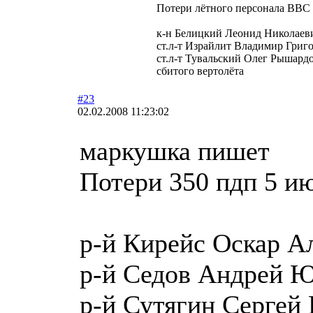
Потери лётного персонала ВВС 
к-н Белицкий Леонид Николаеви
ст.л-т Израйлит Владимир Григо
ст.л-т Тувальский Олег Рышардо
сбитого вертолёта
#23
02.02.2008 11:23:02
маркушка пишет
Потери 350 пдп 5 ию
р-й Кирейс Оскар А
р-й Седов Андрей 
р-й Сутягин Сергей