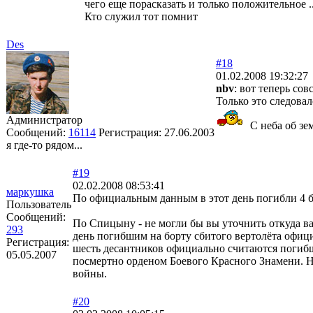
чего еще порасказать и только положительное ..
Кто служил тот помнит
Des
#18
01.02.2008 19:32:27
nbv
: вот теперь со
Только это следова
Администратор
С неба об зем
Сообщений:
16114
Регистрация:
27.06.2003
я где-то рядом...
#19
02.02.2008 08:53:41
маркушка
По официальным данным в этот день погибли 4 б
Пользователь
Сообщений:
По Спицыну - не могли бы вы уточнить откуда вам 
293
день погибшим на борту сбитого вертолёта офиц
Регистрация:
шесть десантников официально считаются погиб
05.05.2007
посмертно орденом Боевого Красного Знамени. Н
войны.
#20