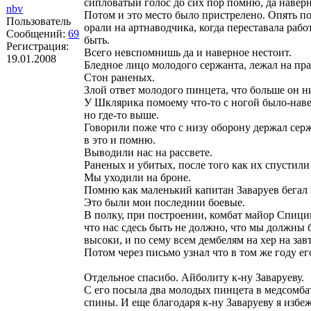
сипловатый голос до сих пор помню, да наверн
nbv
Потом и это место было пристрелено. Опять по
Пользователь
орали на артнаводчика, когда переставала рабо
Сообщений:
69
быть.
Регистрация:
Всего невспомнишь да и наверное нестоит.
19.01.2008
Бледное лицо молодого сержанта, лежал на прак
Стон раненых.
Злой ответ молодого пинцета, что больше он н
У Шклярика помоему что-то с ногой было-наве
но где-то выше.
Говорили поже что с низу оборону держал серж
в это и помню.
Выводили нас на рассвете.
Раненых и убитых, после того как их спустил
Мы уходили на броне.
Помню как маленький капитан Заваруев бегал ме
Это были мои последнии боевые.
В полку, при построении, комбат майор Спици
что нас сдесь быть не должно, что мы должны б
высоки, и по сему всем дембелям на хер на завт
Потом через письмо узнал что в том же году ег
Отдельное спасибо. Айболиту к-ну Заваруеву.
С его посыла два молодых пинцета в медсомба
спины. И еще благодаря к-ну Заваруеву я избе