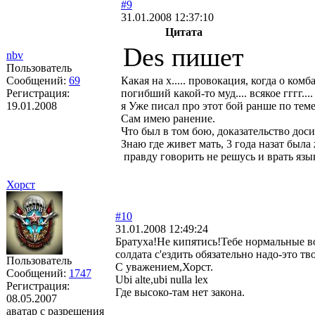
#9
31.01.2008 12:37:10
Цитата
Des пишет
nbv
Пользователь
Сообщений:
69
Какая на х..... провокация, когда о ко
Регистрация:
погибший какой-то муд.... всякое гггг...
19.01.2008
я Уже писал про этот бой ранше по тем
Сам имею ранение.
Что был в том бою, доказательство доси
Знаю где живет мать, 3 года назат была 
правду говорить не решусь и врать язык 
Хорст
#10
31.01.2008 12:49:24
Братуха!Не кипятись!Тебе нормальные в
солдата с'ездить обязательно надо-это тв
Пользователь
С уважением,Хорст.
Сообщений:
1747
Ubi alte,ubi nulla lex
Регистрация:
Где высоко-там нет закона.
08.05.2007
аватар с разрешения