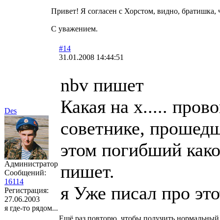
Привет! Я согласен с Хорстом, видно, братишка, 
С уважением.
#14
31.01.2008 14:44:51
nbv пишет
Какая на х..... про
Des
советнике, прошедш
этом погибший какой-
Администратор
пишет.
Сообщений:
16114
я Уже писал про эт
Регистрация:
27.06.2003
я где-то рядом...
Ещё раз повторю, чтобы получить нормальный о