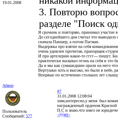
никакой информац
19.01.2008
3. Повторю вопрос
разделе "Поиск о
Я срочник и повторяю, принимал участие в 
До сегоднейшего дня считал что выводило
сначала Паншер, а потом Пагман.
Выдержка про взятие на себя командования
очень удивлен прочитав, прапорщик-студен
И про артелерию какое-то гггг--- пишут. Би
практически вызывал огонь на себя и это б
Да и мы как сумашедшии орали на него что
Вертушки хоть и высоко, но были в небе, р
Впервые по истечению стольких лет слышу, 
Абвер
#7
31.01.2008 12:08:04
хмм,интересно,у меня был коман
награжденный орденом Красной 
П.С и знаю,что имел он юридиче
Пользователь
<#0>
Сообщений:
577