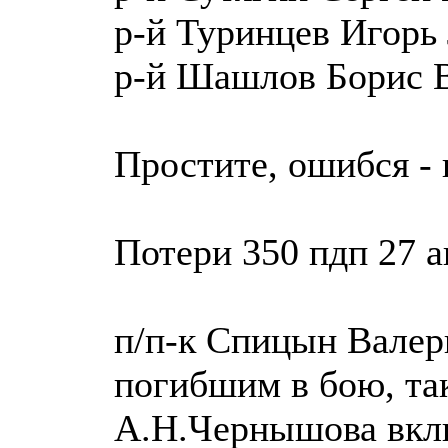
р-й Туринцев Игорь
р-й Шашлов Борис 
Простите, ошибся -
Потери 350 пдп 27 ав
п/п-к Спицын Валер
погибшим в бою, та
А.Н.Чернышова вкл