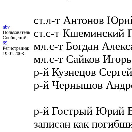
ст.л-т Антонов Юри
nbv
ст.с-т Кшеминский 
Пользователь
Сообщений:
мл.с-т Богдан Алек
69
Регистрация:
19.01.2008
мл.с-т Сайков Игор
р-й Кузнецов Серге
р-й Чернышов Андр
р-й Гострый Юрий В
записан как погибши