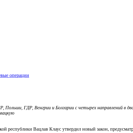
евые операции
СР, Польши, ГДР, Венгрии и Болгарии с четырех направлений в 
овацкую
шской республики Вацлав Клаус утвердил новый закон, предусм