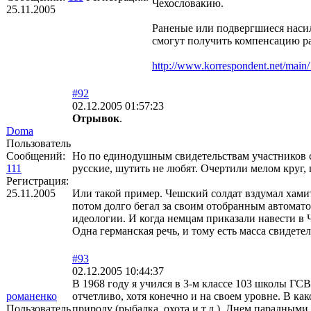
Чехословакию.
25.11.2005
Раненые или подвергшиеся наси
смогут получить компенсацию ра
http://www.korrespondent.net/main
#92
02.12.2005 01:57:23
Отрывок
.
Doma
Пользователь
Сообщений:
Но по единодушным свидетельствам участников с
111
русские, шутить не любят. Очертили мелом круг,
Регистрация:
25.11.2005
Или такой пример. Чешский солдат вздумал хами
потом долго бегал за своим отобранным автомат
идеологии. И когда немцам приказали навести в
Одна германская речь, и тому есть масса свидете
#93
02.12.2005 10:44:37
В 1968 году я учился в 3-м классе 103 школы Г
романенко
отчетливо, хотя конечно и на своем уровне. В к
Пользователь
природу (рыбалка, охота и т.д.). Днем парадным