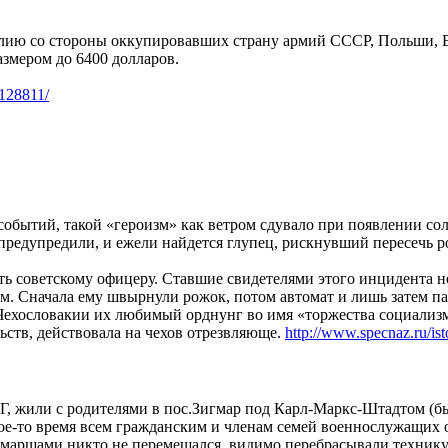
лию со стороны оккупировавших страну армий СССР, Польши, В
змером до 6400 долларов.
/128811/
обытий, такой «героизм» как ветром сдувало при появлении со
 предупредили, и ежели найдется глупец, рискнувший пересечь р
ть советскому офицеру. Ставшие свидетелями этого инцидента 
ом. Сначала ему швырнули рожок, потом автомат и лишь затем п
 Чехословакии их любимый орднунг во имя «торжества социализ
льств, действовала на чехов отрезвляюще.
http://www.specnaz.ru/ist
СВГ, жили с родителями в пос.Зигмар под Карл-Маркс-Штадтом
акое-то время всем гражданским и членам семей военнослужащих
и маршами никто не перемещался, видимо перебрасывали технику