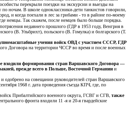
 особисты перекрыли поездки на экскурсии и выезды на
у по ночам. В школе одноклассники-дети танкистов говорили,
ород, и когда поехали в лес за грибами - то в районе по-моему
 где немцы. Так скажем, после немцев было больше порядка.
потрясения недавнего прошлого (ГДР в 1953 году, Венгрия в
кого (В. Ульбрихт), польского (В. Гомулка) и болгарского (Т.
упномасштабные учения войск ОВД с участием СССР, ГДР
ского Договора на территории ЧССР во время и после военных
нее входили формирования стран Варшавского Договора —
овакией, прежде всего в Польше, Восточной Германии
и
 и одобрено на совещании руководителей стран Варшавского
нтября 1968 г. дата проведения съезда КПЧ, где, по
 войск Прибалтийского военного округа, ГСВГ и СГВ,
также
нтрального фронта входили 11 -я и 20-я гвардейские