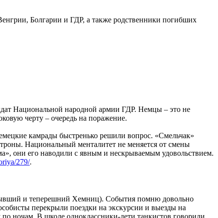
енгрии, Болгарии и ГДР, а также родственники погибших
лдат Национальной народной армии ГДР. Немцы – это не
оковую черту – очередь на поражение.
немецкие камрады быстренько решили вопрос. «Смельчак»
атроны. Национальный менталитет не меняется от смены
ма», они его наводили с явным и нескрываемым удовольствием.
oriya/279/
.
 (бывший и теперешний Хемниц). События помню довольно
 особисты перекрыли поездки на экскурсии и выезды на
 по ночам. В школе одноклассники-дети танкистов говорили,