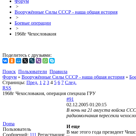
Форум
>
Вооружённые Силы СССР - наша общая история
>
Боевые операции
>
1968г Чехословакия
Поделитесь с друзьями:
Поиск
Пользователи
Правила
Форум
»
Вооружённые Силы СССР - наша общая история
»
Бо
Страницы:
Пред.
1
2
3
4
5
6
7
След.
RSS
1968г Чехословакия, операция спецназа ГРУ
#91
02.12.2005 01:20:15
В ночь на 21 августа войска СС
радиомолчания пересекли чехосл
Doma
И еще
Пользователь
В мае этого года президент Че
Сообщений:
111
Регистрация: