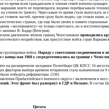
какое-то время всем гражданским и членам семей военнослужащих
ми маршами никто не перемещался, видимо перебрасывали техник
на учения по тревоге. Через какое-то время стали выпускать за г
ых стоянок частей, причем сразу было видно, где стояли наши, а
истических странах, где еще были свежи в памяти социальные 
цкому «эксперименту» не только советского, но и восточногерманс
 занимал Я. Кадар (Венгрия).
еским давлением: вблизи границ Чехословакии
проводились кр
ологического воздействия, как присутствие войск стран Варшав
ия группировки войск.
Наряду с советскими соединениями в 
и с конца мая 1968 г. сосредоточивались на границе с Чехосл
нято на расширенном заседании Политбюро ЦК КПСС 16 августа
х факторов выбора времени вторжения стала назначенная на 9 се
 были победить реформаторы. [336]
равления Прибалтийского военного округа с включением в него
изий. Этот фронт был развернут в ГДР и Польше.
В состав Це
Цитата