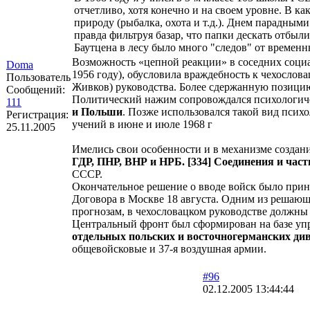
отчетливо, хотя конечно и на своем уровне. В 
природу (рыбалка, охота и т.д.). Днем парадны
правда фильтруя базар, что папки дескать отбыли 
Баутцена в лесу было много "следов" от временн
Возможность «цепной реакции» в соседних социал
Doma
1956 году), обусловила враждебность к чехослова
Пользователь
Живков) руководства. Более сдержанную позицию
Сообщений:
Политический нажим сопровождался психологич
111
и Польши
. Позже использовался такой вид псих
Регистрация:
учений в июне и июле 1968 г
25.11.2005
Имелись свои особенности и в механизме создан
ГДР, ПНР, ВНР и НРБ. [334] Соединения и част
СССР.
Окончательное решение о вводе войск было при
Договора в Москве 18 августа. Одним из решающи
прогнозам, в чехословацком руководстве должны
Центральный фронт был сформирован на базе уп
отдельных польских и восточногерманских див
общевойсковые и 37-я воздушная армии.
#96
02.12.2005 13:44:44