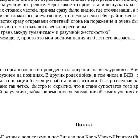
на учения по тревоге. Через какое-то время стали выпускать за го
х стоянок частей, причем сразу было видно, где стояли наши, а
ков сложилось впечатление, что немцы вели себя крайне жестко, 
х местах сразу открывали ответный огонь на поражение и очень 
лять в ответ и пытались вести переговоры.
ит грань между гуманизмом и разумной жестокостью?
мом деле, просто это мои воспоминания из 9 летнего возраста...
ла организована и проведена эта операция на всех уровнях. В 
ружием на позициях. В других родах войск, в том числе в ВДВ, 
ала операции блестяще сработали десантники, быстро оседлав 
ано так четко, быстро и скрытно, что в стане супостатов тог
на учениях, заблаговременное уведомление об самих учениях и 
Цитата
ГСВГ, жили с родителями в пос.Зигмар под Карл-Маркс-Штадтом