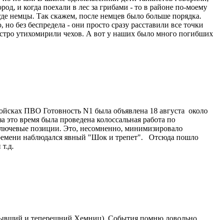
род, и когда поехали в лес за грибами - то в районе по-моему
 где немцы. Так скажем, после немцев было больше порядка.
но без беспредела - они просто сразу расставили все точки
быстро утихомирили чехов. А вот у наших было много погибших
войсках ПВО Готовность N1 была объявлена 18 августа около
за это время была проведена колоссальная работа по
ключевые позиции. Это, несомненно, минимизировало
о времени наблюдался явный "Шок и трепет". Отсюда пошло
т.д.
 (бывший и теперешний Хемниц). События помню довольно