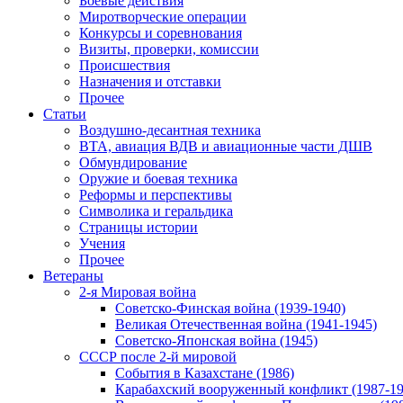
Боевые действия
Миротворческие операции
Конкурсы и соревнования
Визиты, проверки, комиссии
Происшествия
Назначения и отставки
Прочее
Статьи
Воздушно-десантная техника
ВТА, авиация ВДВ и авиационные части ДШВ
Обмундирование
Оружие и боевая техника
Реформы и перспективы
Символика и геральдика
Страницы истории
Учения
Прочее
Ветераны
2-я Мировая война
Советско-Финская война (1939-1940)
Великая Отечественная война (1941-1945)
Советско-Японская война (1945)
СССР после 2-й мировой
События в Казахстане (1986)
Карабахский вооруженный конфликт (1987-19