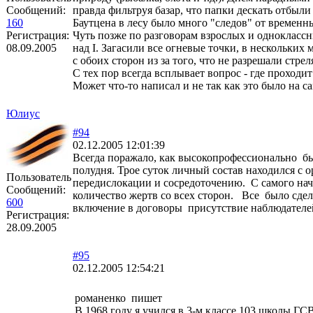
Сообщений:
правда фильтруя базар, что папки дескать отбыли 
160
Баутцена в лесу было много "следов" от временны
Регистрация:
Чуть позже по разговорам взрослых и одноклассни
08.09.2005
над I. Загасили все огневые точки, в нескольки
с обоих сторон из за того, что не разрешали стре
С тех пор всегда всплывает вопрос - где проход
Может что-то написал и не так как это было на са
Юлиус
#94
02.12.2005 12:01:39
Всегда поражало, как высокопрофессионально бы
полудня. Трое суток личный состав находился с о
Пользователь
передислокации и сосредоточению. С самого нач
Сообщений:
количество жертв со всех сторон. Все было сдел
600
включение в договоры присутствие наблюдателей 
Регистрация:
28.09.2005
#95
02.12.2005 12:54:21
романенко пишет
В 1968 году я учился в 3-м классе 103 школы 