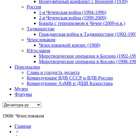
Вооружённый конфликт с Японией (1939)
Россия
1-я Чеченская война (1994-1996)
2-я Чеченская война (1999-2009)
Борьба с терроризмом в Чечне (2009-н.в.)
Таджикистан
Гражданская война в Таджикистане (1992-199
Чехословакия
Чехословацкий кризис (1968)
Югославия
Миротворческие операции в Боснии (1992-19
Миротворческие операции в Косово (1998-199
Персоналии
Слава и гордость десанта
Командующие ВДВ СССР и ВДВ России
Командующие АэМВ и ДШВ Казахстана
Музеи
Форумы
1968г Чехословакия
Главная
>