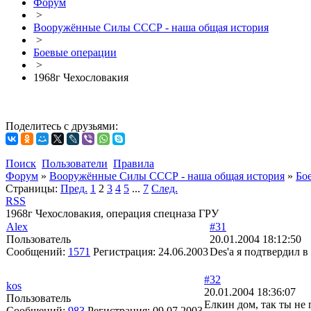
Форум
>
Вооружённые Силы СССР - наша общая история
>
Боевые операции
>
1968г Чехословакия
Поделитесь с друзьями:
Поиск
Пользователи
Правила
Форум
»
Вооружённые Силы СССР - наша общая история
»
Бо
Страницы:
Пред.
1
2
3
4
5
...
7
След.
RSS
1968г Чехословакия, операция спецназа ГРУ
Alex
#31
Пользователь
20.01.2004 18:12:50
Сообщений:
1571
Регистрация:
24.06.2003
Des'a я подтвердил 
#32
kos
20.01.2004 18:36:07
Пользователь
Елкин дом, так ты не 
Сообщений:
983
Регистрация:
09.07.2003