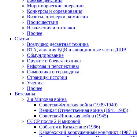
Боевые действия
Миротворческие операции
Конкурсы и соревнования
Визиты, проверки, комиссии
Происшествия
Назначения и отставки
Прочее
Статьи
Воздушно-десантная техника
ВТА, авиация ВДВ и авиационные части ДШВ
Обмундирование
Оружие и боевая техника
Реформы и перспективы
Символика и геральдика
Страницы истории
Учения
Прочее
Ветераны
2-я Мировая война
Советско-Финская война (1939-1940)
Великая Отечественная война (1941-1945)
Советско-Японская война (1945)
СССР после 2-й мировой
События в Казахстане (1986)
Карабахский вооруженный конфликт (1987-19