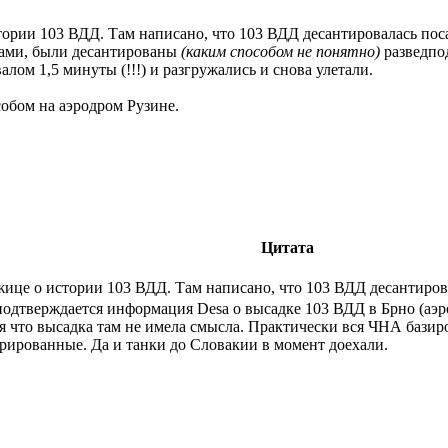
ории 103 ВДД. Там написано, что 103 ВДД десантировалась поса
лами, были десантированы
(каким способом не понятно)
разведпо
лом 1,5 минуты (!!!) и разгружались и снова улетали.
обом на аэродром Рузине.
Цитата
ице о истории 103 ВДД. Там написано, что 103 ВДД десантиров
 подтверждается информация Desa о высадке 103 ВДД в Брно (аэр
ся что высадка там не имела смысла. Практически вся ЧНА базир
дрированные. Да и танки до Словакии в момент доехали.