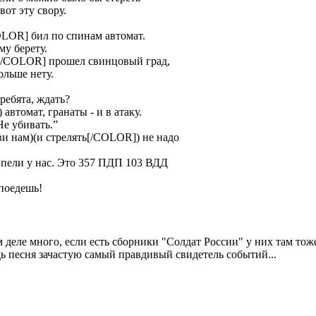
от эту свору.
COLOR] бил по спинам автомат.
му берету.
)[/COLOR] прошел свинцовый град,
льше нету.
 ребята, ждать?
автомат, гранаты - и в атаку.
Не убивать.”
и нам)(и стрелять[/COLOR]) не надо
к пели у нас. Это 357 ПДП 103 ВДД
 поедешь!
м деле много, если есть сборники "Солдат России" у них там то
дь песня зачастую самый правдивый свидетель событий...