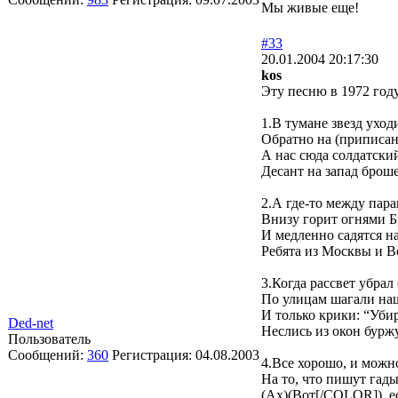
Мы живые еще!
#33
20.01.2004 20:17:30
kos
Эту песню в 1972 году 
1.В тумане звезд уход
Обратно на (приписа
А нас сюда солдатский
Десант на запад броше
2.А где-то между пар
Внизу горит огнями Б
И медленно садятся н
Ребята из Москвы и В
3.Когда рассвет убрал 
По улицам шагали на
И только крики: “Уби
Ded-net
Неслись из окон бурж
Пользователь
Сообщений:
360
Регистрация:
04.08.2003
4.Все хорошо, и можн
На то, что пишут гады
(Ах)(Вот[/COLOR]), е