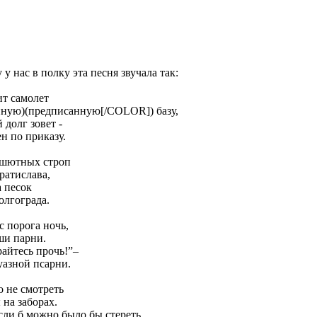
у нас в полку эта песня звучала так:
ит самолет
нную)(предписанную[/COLOR]) базу,
 долг зовет -
н по приказу.
ашютных строп
ратислава,
а песок
олгограда.
с порога ночь,
ши парни.
райтесь прочь!”–
уазной псарни.
о не смотреть
 на заборах.
сли б можно было бы стереть