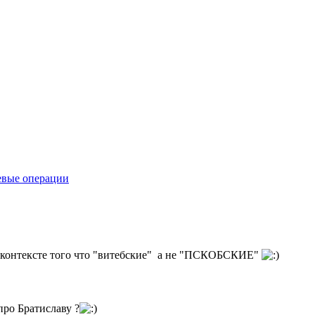
евые операции
в контексте того что "витебские" а не "ПСКОБСКИЕ"
про Братиславу ?