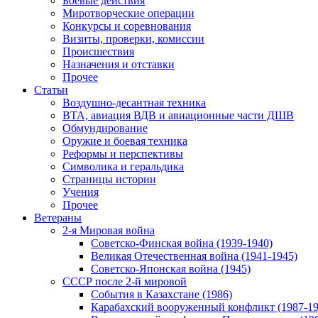
Боевые действия
Миротворческие операции
Конкурсы и соревнования
Визиты, проверки, комиссии
Происшествия
Назначения и отставки
Прочее
Статьи
Воздушно-десантная техника
ВТА, авиация ВДВ и авиационные части ДШВ
Обмундирование
Оружие и боевая техника
Реформы и перспективы
Символика и геральдика
Страницы истории
Учения
Прочее
Ветераны
2-я Мировая война
Советско-Финская война (1939-1940)
Великая Отечественная война (1941-1945)
Советско-Японская война (1945)
СССР после 2-й мировой
События в Казахстане (1986)
Карабахский вооруженный конфликт (1987-19