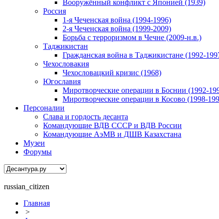
Вооружённый конфликт с Японией (1939)
Россия
1-я Чеченская война (1994-1996)
2-я Чеченская война (1999-2009)
Борьба с терроризмом в Чечне (2009-н.в.)
Таджикистан
Гражданская война в Таджикистане (1992-199
Чехословакия
Чехословацкий кризис (1968)
Югославия
Миротворческие операции в Боснии (1992-19
Миротворческие операции в Косово (1998-199
Персоналии
Слава и гордость десанта
Командующие ВДВ СССР и ВДВ России
Командующие АэМВ и ДШВ Казахстана
Музеи
Форумы
russian_citizen
Главная
>