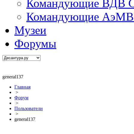
Командующие ВДВ С
Командующие АэМВ 
Музеи
Форумы
general137
Главная
>
Форум
>
Пользователи
>
general137