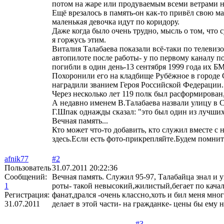
потом на жаре или продуваемым всеми ветрами н
Ещё врезалось в память-он как-то привёл свою ма
маленькая девочка идут по коридору.
Даже когда было очень трудно, мысль о том, что 
я горжусь этим.
Виталия Талабаева показали всё-таки по телевизор
автопилоте после работы- у по первому каналу 
погибли в один день-13 сентября 1999 года их Б
Похоронили его на кладбище Рубёжное в городе С
наградили званием Героя Российской Федерации.
Через несколько лет 119 полк был расформирован, 
А недавно именем В.Талабаева назвали улицу в 
Г.Шпак однажды сказал: "это был один из лучши
Вечная память...
Кто может что-то добавить, кто служил вместе с 
здесь.Если есть фото-прикрепляйте.Будем помнит
afnik77
#2
Пользователь
31.07.2011 20:22:36
Сообщений:
Вечная память. Служил 95-97, Талабайца знал и 
1
роты- такой невысокий,жилистый,бегает по кача
Регистрация:
фанат,дрался -очень классно,хоть и бил меня мн
31.07.2011
делает в этой части- на гражданке- цены бы ем
#3