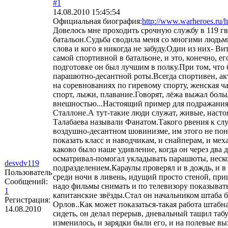
#1
14.08.2010 15:45:54
Официальная биография:
http://www.warheroes.ru/
Довелось мне проходить срочную службу в 119 г
батальон.Судьба сводила меня со многими людьми,
слова и кого я никогда не забуду.Один из них- В
самой спортивной в батальоне, и это, конечно, е
подготовке он был лучшим в полку.При том, что 
парашютно-десантной роты.Всегда спортивен, акт
на соревнованиях по гиревому спорту, женская ч
спорт, лыжи, плавание.Говорят, лёжа выжал бол
внешностью...Настоящий пример для подражания
Сталлоне.А тут-такие люди служат, живые, насто
Талабаева называли Фанатом.Такого рвения к слу
воздушно-десантном шовинизме, им этого не пон
показать класс и наводчикам, и снайперам, и мех
каково было наше удивление, когда он через два 
осматривал-помогал укладывать парашюты, неско
desvdv119
подразделением.Караулы проверял и в дождь, и в с
Пользователь
среди ночи в ливень, идущий просто стеной, при
Сообщений:
надо фильмы снимать и по телевизору показывать"
1
капитанские звёзды.Стал он начальником штаба ба
Регистрация:
Орлов..Как может показаться-такая работа штабна
14.08.2010
сидеть, он делал перерыв, дневальный тащил табу
изменилось, и зарядки были его, и на полевые вы