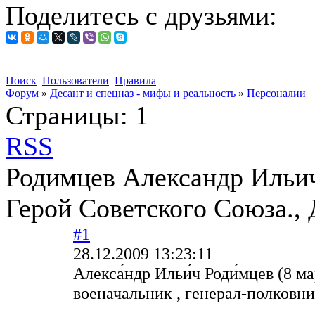
Поделитесь с друзьями:
Поиск
Пользователи
Правила
Форум
»
Десант и спецназ - мифы и реальность
»
Персоналии
Страницы:
1
RSS
Родимцев Александр Ильич
Герой Советского Союза., 
#1
28.12.2009 13:23:11
Алекса́ндр Ильи́ч Роди́мцев (8 
военачальник , генерал-полковн