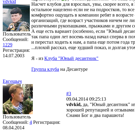
vdvkid
Насчет клубов для взрослых, увы, скорее всего, 
остальное нацелено если не на подростков, то все 
комфортно ощущать в компании ребят в возрасте 
организаций, где возраст участников ничем не л
различными рукопашками, прыжками и другим с
А еще есть вариант (особенно, если "Юный деса
Пользователь
так папа один лет восемь назад начал сперва в по
Сообщений:
и перестал ходить к нам, а папа еще потом года т
1229
...плохой рассказ, еще худший показ, и долгая ут
Регистрация:
14.07.2003
Я - из
Клуба "Юный десантник"
Группа клуба
на Десантуре
Евгешыч
#3
09.04.2014 09:25:13
vdvkid,
да, "Юный десантник" и
хорошей репутацией и отзывами
Снами Бог и два парашюта!
Пользователь
Сообщений:
4
Регистрация:
08.04.2014