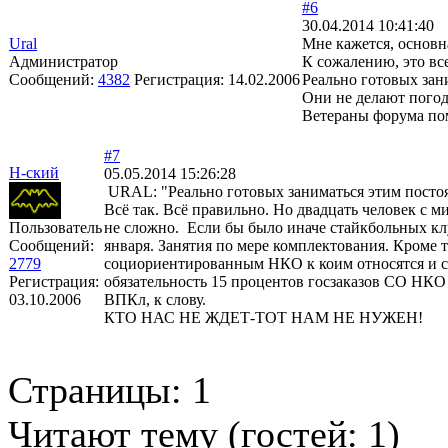
#6
30.04.2014 10:41:40
Ural
Мне кажется, основн
Администратор
К сожалению, это все
Сообщений:
4382
Регистрация:
14.02.2006
Реально готовых зан
Они не делают погод
Ветераны форума пом
#7
Н-ский
05.05.2014 15:26:28
URAL: "Реально готовых заниматься этим постоян
Всё так. Всё правильно. Но двадцать человек с м
Пользователь
не сложно. Если бы было иначе стайкбольных кл
Сообщений:
января. Занятия по мере комплектования. Кроме 
2779
социориентированным НКО к коим относятся и с
Регистрация:
обязательность 15 процентов госзаказов СО НКО 
03.10.2006
ВПКл, к слову.
КТО НАС НЕ ЖДЕТ-ТОТ НАМ НЕ НУЖЕН!
Страницы:
1
Читают тему (гостей:
1
)