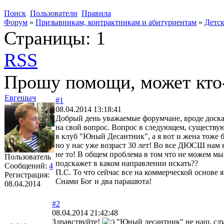
Поиск
Пользователи
Правила
Форум
»
Призывникам, контрактникам и абитуриентам
»
Детс
Страницы:
1
RSS
Прошу помощи, может кто-
Евгешыч
#1
08.04.2014 13:18:41
Добрый день уважаемые форумчане, вроде доска
на свой вопрос. Вопрос в следующем, существу
в клуб "Юный Десантник", а я вот и жена тоже 
но у нас уже возраст 30 лет! Во все ДЮСШ нам 
не то! В общем проблема в том что не можем мы
Пользователь
подскажет в каком направлении искать??
Сообщений:
4
П.С. То что сейчас все на коммерческой основе я
Регистрация:
Снами Бог и два парашюта!
08.04.2014
#2
08.04.2014 21:42:48
Здравствуйте!
"Юный десантник" не наш, сл