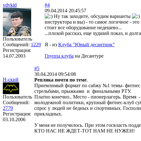
vdvkid
#4
09.04.2014 20:45:57
Ну так заходите, обсудим варианты
инструктора и вы) - то самое логичное - это
стоит все оборудование недешево...
...плохой рассказ, еще худший показ, и долг
Пользователь
Сообщений:
1229
Я - из
Клуба "Юный десантник"
Регистрация:
14.07.2003
Группа клуба
на Десантуре
#5
30.04.2014 09:54:08
Н-ский
Реплика почти по теме
.
Приемлимый формат по сабжу №1 темы- фитнес л
стрельбами, прыжками и финальными РТУ.
Пользователь
Платно конечно.. Место - пионерлагерь. Время -
Сообщений:
молодежной политики, крупный фитнес-клуб субъ
2779
спрос у людей не бедных и спортивных. Госполи
Регистрация:
прикладных.
03.10.2006
У меня не получилось. При этом госвласть подде
КТО НАС НЕ ЖДЕТ-ТОТ НАМ НЕ НУЖЕН!