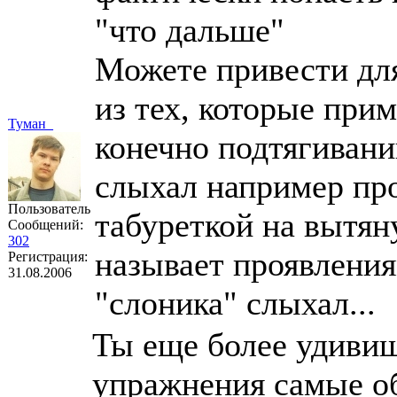
"что дальше"
Можете привести дл
из тех, которые при
Туман_
конечно подтягиван
слыхал например про
Пользователь
табуреткой на вытян
Сообщений:
302
называет проявлен
Регистрация:
31.08.2006
"слоника" слыхал...
Ты еще более удивиш
упражнения самые об