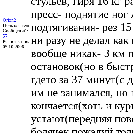
стульев, гиря 16 кг 
пресс- поднятие ног л
Orion2
подтягивания- рез 15
Пользователь
Сообщений:
57
ни разу не делал как
Регистрация:
05.10.2006
вообще никак- 3 км 
остановок(но в быст
гдето за 37 минут(с 
им не занимался, но 
кончается(хоть и кур
устают(передняя пов
болячек пожалуй тол