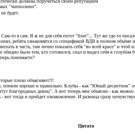
тически должны поручиться своей репутацией
омых "чипполино".
 не будет.
. Сам-то я сам. Я ж не для себя ентот "блат"... Тут же где-то п
нял, ребята ознакомятся со спецификой ВДВ в полном объёме и т
приехать в часть, там лично показать себя "во всей красе" и чтоб
е обидно было тем, кто готовился, спал и видел себя в голубом б
еперь понимаете?
оторые плохо объясняют!!!
85, поняли хорошо и правильно. Клубы - как "Юный десантник"
итут благородных девиц". А вот теперь мне объясни - как можн
- вот тогда и пройдет ознакомление. И разница сразу почувствуе
Цитата