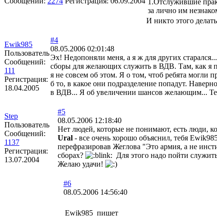
Сообщений:
2274
Регистрация:
06.09.2004
1.Отслужившие прак
за лично им незнак
И никто этого делать
#4
Ewik985
08.05.2006 02:01:48
Пользователь
Эх! Недопоняли меня, а я ж для других старался..
Сообщений:
сборы для желающих служить в ВДВ. Там, как я по
111
я не совсем об этом. Я о том, чтоб ребята могли 
Регистрация:
б то, в какое они подразделение попадут. Наверно
18.04.2005
в ВДВ... Я об увеличении шансов желающим... Т
#5
Step
08.05.2006 12:18:40
Пользователь
Нет людей, которые не понимают, есть люди, к
Сообщений:
Ural
- все очень хорошо объяснил, тебя Ewik9
1137
перефразировав Жеглова "Это армия, а не инст
Регистрация:
сборах?
Для этого надо пойти служить 
13.07.2004
Желаю удачи!
#6
08.05.2006 14:56:40
Ewik985 пишет