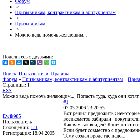
Форум
>
Призывникам, контрактникам и абитуриентам
>
Призывникам
>
Можно ведь помочь желающим...
Поделитесь с друзьями:
Поиск
Пользователи
Правила
Форум
»
Призывникам, контрактникам и абитуриентам
»
Приз
Страницы:
1
RSS
Можно ведь помочь желающим..., Попасть туда, куда они хотят..
#1
07.05.2006 23:20:55
Вот решил предложить : некоторые
Ewik985
военкоматов забирали "покупатели
Пользователь
Как вам такая идея? Конечно это от 
Сообщений:
111
Если будет совместно с предложенн
Регистрация:
18.04.2005
Тему создал вроде где надо...