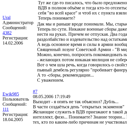
Тут же где-то писалось, что было предложен
ВДВ в полном объёме и тогда кто-то отсеиться
себя "во всей красе" и чтоб их с пункта взя
Ural
Теперь понимаете?
Администратор
Дак мы и раньше вроде понимали. Мы, старые,
Сообщений:
Теперь по сути. Никакие военные сборы даж
4382
нести на руках. Причем не отпуская. Два год
Регистрация:
раздолбайство и издевательство над остаткам
14.02.2006
А ведь основное время и силы в армии вообщ
Священный лозунг Советской Армии - "В мире
Можно, конечно, попросить покомандовать на
- желающих потом никакая милиция не собере
Вот о чем шла речь, когда говорилось о свой
пьяный дембель регулярно "пробивает фанеру"
А то -сборы, рекомендации...
С уважением.
#7
Ewik985
08.05.2006 17:19:49
Пользователь
Выходит - я опять не так объяснил? Дубль...
Сообщений:
В части создаёться день "открытых экзаменов"
111
Желающие служить в ВДВ приезжают в такой ден
Регистрация:
интеллект, физо... Понимаете? Знание теории..
18.04.2005
тех, кто по каким-либо причинам не участвовал