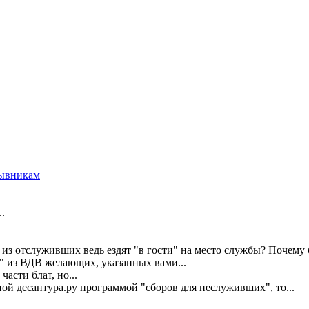
ывникам
.
 из отслуживших ведь ездят "в гости" на место службы? Почему
" из ВДВ желающих, указанных вами...
части блат, но...
ой десантура.ру программой "сборов для неслуживших", то...