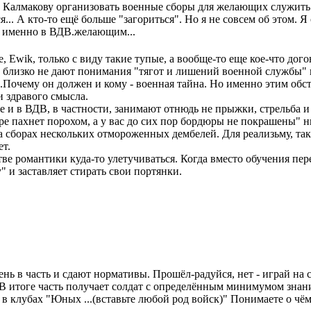
о Калмакову организовать военные сборы для желающих служить 
... А кто-то ещё больше "загориться". Но я не совсем об этом. Я 
ли именно в ВДВ.желающим...
 Ewik, только с виду такие тупые, а вообще-то еще кое-что догон
е близко не дают понимания "тягот и лишений военной службы" 
а.Почему он должен и кому - военная тайна. Но именно этим обс
и здравого смысла.
е и в ВДВ, в частности, занимают отнюдь не прыжки, стрельба 
 пахнет порохом, а у вас до сих пор бордюры не покрашены" н
 сборах нескольких отмороженных дембелей. Для реализьму, так 
т.
стве романтики куда-то улетучиваться. Когда вместо обучения 
 и заставляет стирать свои портянки.
ь в часть и сдают нормативы. Прошёл-радуйся, нет - играй на с
. В итоге часть получает солдат с определённым минимумом знани
 в клубах "Юных ...(вставьте любой род войск)" Понимаете о чём