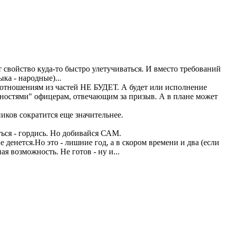
свойство куда-то быстро улетучиваться. И вместо требований
ка - народные)...
о отношениям из частей НЕ БУДЕТ. А будет или исполнение
рностями" офицерам, отвечающим за призыв. А в плане может
ников сократится еще значительнее.
ться - гордись. Но добивайся САМ.
 денется.Но это - лишние год, а в скором времени и два (если
я возможность. Не готов - ну и...