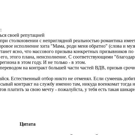
:
ся своей репутацией
при столкновении с неприглядной реальностью романтика имеет 
ровое исполнение хита "Мама, роди меня обратно" (слова и музы
 станет ясно, что массового призыва конкретных призывников п
его, этого плана, неисполнение. С соответствующими "благода
гиона в этом году. И не только - в этом.
 с переводом на контракт большей части частей ВДВ, призыв сроч
вайся. Естественный отбор никто не отменял. Если сумеешь доби
ывай контракт на службу именно там, никуда военкомат тогда не
в платить за свою мечту - пожалуйста, у тебя есть такая шикарна
Цитата