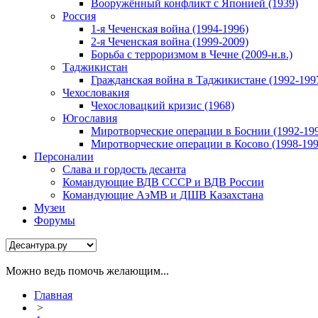
Вооружённый конфликт с Японией (1939)
Россия
1-я Чеченская война (1994-1996)
2-я Чеченская война (1999-2009)
Борьба с терроризмом в Чечне (2009-н.в.)
Таджикистан
Гражданская война в Таджикистане (1992-199
Чехословакия
Чехословацкий кризис (1968)
Югославия
Миротворческие операции в Боснии (1992-19
Миротворческие операции в Косово (1998-199
Персоналии
Слава и гордость десанта
Командующие ВДВ СССР и ВДВ России
Командующие АэМВ и ДШВ Казахстана
Музеи
Форумы
Можно ведь помочь желающим...
Главная
>