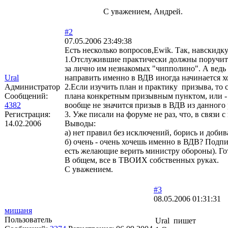
С уважением, Андрей.
#2
07.05.2006 23:49:38
Есть несколько вопросов,Ewik. Так, навскидку
1.Отслужившие практически должны поручить
за лично им незнакомых "чипполино". А ведь 
Ural
направить именно в ВДВ иногда начинается хо
Администратор
2.Если изучить план и практику призыва, то
Сообщений:
плана конкретным призывным пунктом, или - 
4382
вообще не значится призыв в ВДВ из данного ре
Регистрация:
3. Уже писали на форуме не раз, что, в связи
14.02.2006
Выводы:
а) нет правил без исключений, борись и доби
б) очень - очень хочешь именно в ВДВ? Подпис
есть желающие верить министру обороны). Гото
В общем, все в ТВОИХ собственных руках.
С уважением.
#3
08.05.2006 01:31:31
мишаня
Пользователь
Ural пишет