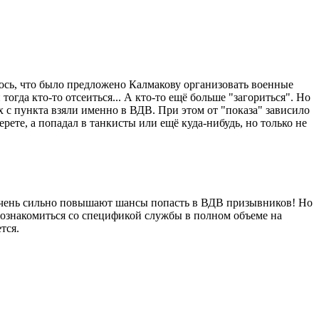
исалось, что было предложено Калмакову организовать военные
огда кто-то отсеиться... А кто-то ещё больше "загориться". Но
 их с пункта взяли именно в ВДВ. При этом от "показа" зависило
ерете, а попадал в танкисты или ещё куда-нибудь, но только не
 очень сильно повышают шансы попасть в ВДВ призывников! Но
о ознакомиться со спецификой службы в полном объеме на
тся.