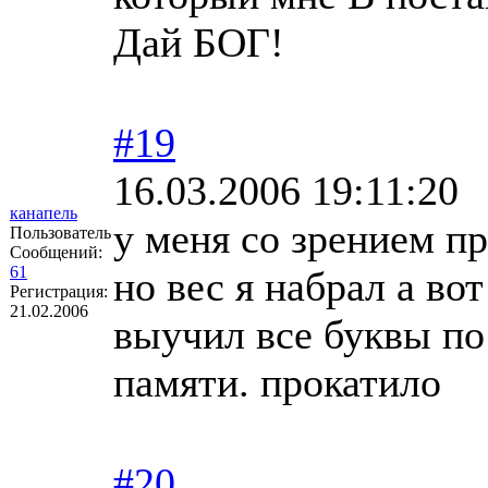
Дай БОГ!
#19
16.03.2006 19:11:20
канапель
у меня со зрением п
Пользователь
Сообщений:
61
но вес я набрал а в
Регистрация:
21.02.2006
выучил все буквы по
памяти. прокатило
#20