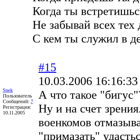
Когда ты встретишьс
Не забывай всех тех 
С кем ты служил в д
#15
10.03.2006 16:16:33
Snek
А что такое "бигус"
Пользователь
Сообщений:
7
Ну и на счет зрения
Регистрация:
10.11.2005
военкомов отмазыва
"примазать" удасть