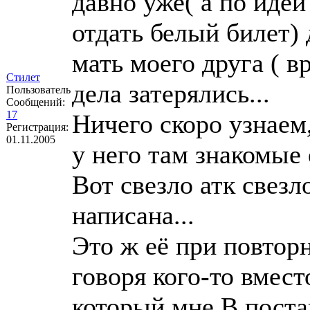
давно уже( а по иде
отдать белый билет) 
мать моего друга ( в
Стилет
дела затерялись...
Пользователь
Сообщений:
17
Ничего скоро узнаем,
Регистрация:
01.11.2005
у него там знакомые 
Вот свезло атк свезл
написана...
Это ж её при повтор
говоря кого-то вместо
который мне В поста