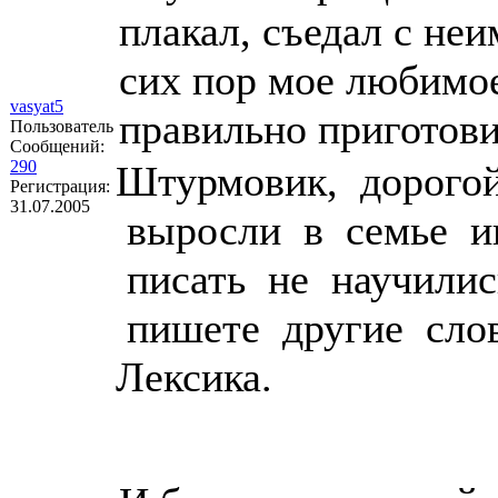
плакал, съедал с не
сих пор мое любимое
vasyat5
правильно приготов
Пользователь
Сообщений:
290
Штурмовик, дорого
Регистрация:
31.07.2005
выросли в семье ин
писать не научилис
пишете другие слов
Лексика.