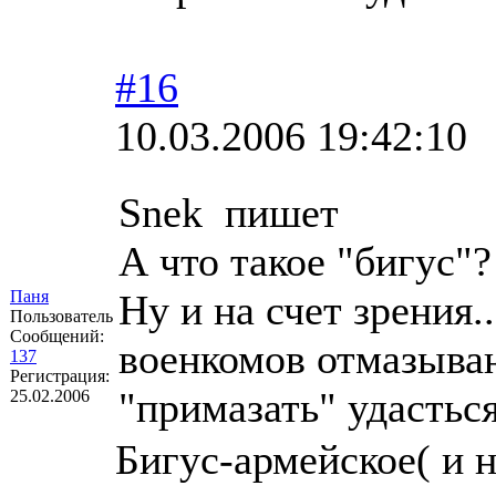
#16
10.03.2006 19:42:10
Snek пишет
А что такое "бигус"
Паня
Ну и на счет зрения.
Пользователь
Сообщений:
военкомов отмазываю
137
Регистрация:
"примазать" удастьс
25.02.2006
Бигус-армейское( и н