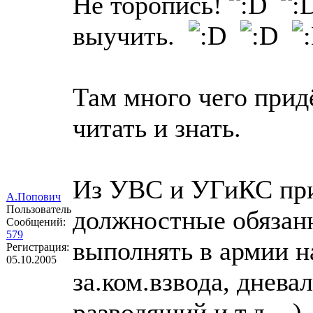
Не торопись!
выучить.
Там много чего прид
читать и знать.
Из УВС и УГиКС при
А.Попович
Пользователь
должностные обязанн
Сообщений:
579
выполнять в армии на
Регистрация:
05.10.2005
за.ком.взвода, днева
разводящий и т.д....)