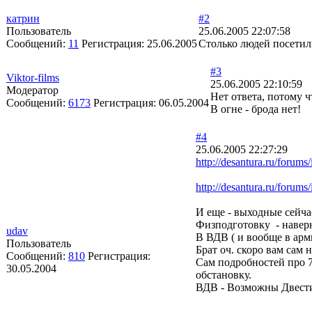
катрин
#2
Пользователь
25.06.2005 22:07:58
Сообщений:
11
Регистрация:
25.06.2005
Столько людей посетили
#3
Viktor-films
25.06.2005 22:10:59
Модератор
Нет ответа, потому ч
Сообщений:
6173
Регистрация:
06.05.2004
В огне - брода нет!
#4
25.06.2005 22:27:29
http://desantura.ru/foru
http://desantura.ru/foru
И еще - выходные сейча
Физподготовку - навер
udav
В ВДВ ( и вообще в арм
Пользователь
Брат оч. скоро вам сам 
Сообщений:
810
Регистрация:
Сам подробностей про 7
30.05.2004
обстановку.
ВДВ - Возможны Двест