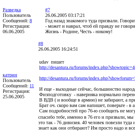
Разведка
#7
Пользователь
26.06.2005 03:17:21
Сообщений:
8
Год назад знакомого туда призвали. Говори
Регистрация:
- может и наврал, чтоб ей правду не говор
06.06.2005
Жизнь - Родине, Честь - никому!
#8
26.06.2005 16:24:51
udav пишет
http://desantura.ru/forums/index.php?showtopic=
катрин
http://desantura.ru/forums/index.php?showforum
Пользователь
Сообщений:
11
И еще - выходные сейчас, большинство народ
Регистрация:
Физподготовку - наверняка нормально пере
25.06.2005
В ВДВ ( и вообще в армию) не забирают, а п
Брат оч. скоро вам сам напишет, поверьте - в 
Сам подробностей про 76-ю сообщить не могу,
спасибо тебе, именно в 76 его и призвали, мы
это так - 76 дивизия. 40 человек повезли туд
знает как они отбирают? Им просто надо и все