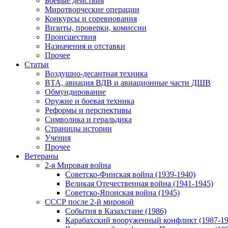
Боевые действия
Миротворческие операции
Конкурсы и соревнования
Визиты, проверки, комиссии
Происшествия
Назначения и отставки
Прочее
Статьи
Воздушно-десантная техника
ВТА, авиация ВДВ и авиационные части ДШВ
Обмундирование
Оружие и боевая техника
Реформы и перспективы
Символика и геральдика
Страницы истории
Учения
Прочее
Ветераны
2-я Мировая война
Советско-Финская война (1939-1940)
Великая Отечественная война (1941-1945)
Советско-Японская война (1945)
СССР после 2-й мировой
События в Казахстане (1986)
Карабахский вооруженный конфликт (1987-19