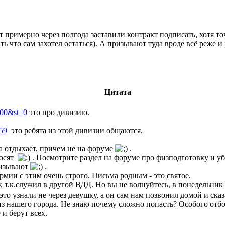
т примерно через полгода заставили контракт подписать, хотя то
ить что сам захотел остаться). А призывают туда вроде всё реже и
Цитата
400&st=0
это про дивизию.
=59
это ребята из этой дивизии общаются.
а отдыхает, причем не на форуме
.
носят
. Посмотрите раздел на форуме про физподготовку и уб
ризывают
.
армии с этим очень строго. Письма родным - это святое.
 т.к.служил в другой ВДД. Но вы не волнуйтесь, в понедельник 
 это узнали не через девушку, а он сам нам позвонил домой и ска
а из нашего города. Не знаю почему сложно попасть? Особого отб
 и берут всех.