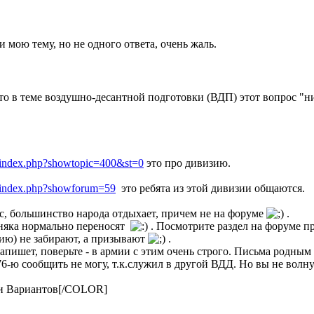
 мою тему, но не одного ответа, очень жаль.
то в теме воздушно-десантной подготовки (ВДП) этот вопрос "ни 
ms/index.php?showtopic=400&st=0
это про дивизию.
ms/index.php?showforum=59
это ребята из этой дивизии общаются.
с, большинство народа отдыхает, причем не на форуме
.
няка нормально переносят
. Посмотрите раздел на форуме пр
ию) не забирают, а призывают
.
напишет, поверьте - в армии с этим очень строго. Письма родным -
6-ю сообщить не могу, т.к.служил в другой ВДД. Но вы не волну
и Вариантов[/COLOR]