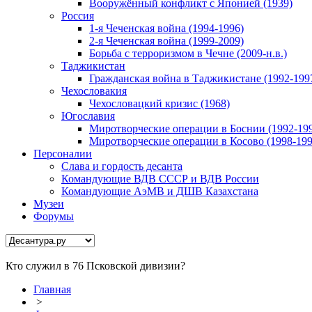
Вооружённый конфликт с Японией (1939)
Россия
1-я Чеченская война (1994-1996)
2-я Чеченская война (1999-2009)
Борьба с терроризмом в Чечне (2009-н.в.)
Таджикистан
Гражданская война в Таджикистане (1992-199
Чехословакия
Чехословацкий кризис (1968)
Югославия
Миротворческие операции в Боснии (1992-19
Миротворческие операции в Косово (1998-199
Персоналии
Слава и гордость десанта
Командующие ВДВ СССР и ВДВ России
Командующие АэМВ и ДШВ Казахстана
Музеи
Форумы
Кто служил в 76 Псковской дивизии?
Главная
>