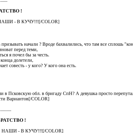
.......
АТСТВО !
АШИ - В КУЧУ!!![/COLOR]
ь призывать начали ? Вроде бахвалились, что там все сплошь "ко
иноват перед теми,
ься я почел бы за честь.
конца долетели,
ет совесть - у кого? У кого она есть.
и в Псковскую обл. в бригаду СпН? А девушка просто перепутала
сти Вариантов[/COLOR]
..........
РАТСТВО !
 НАШИ - В КУЧУ!!![/COLOR]