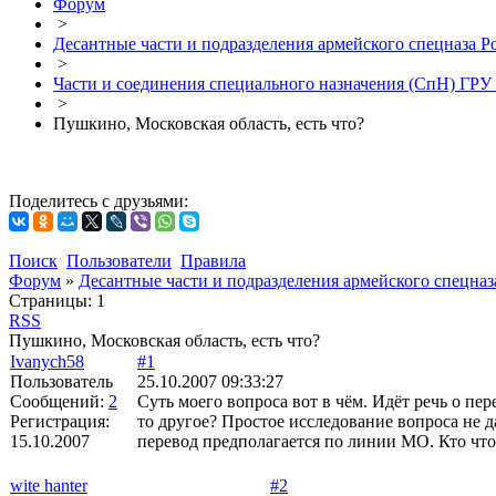
Форум
>
Десантные части и подразделения армейского спецназа Р
>
Части и соединения специального назначения (СпН) ГР
>
Пушкино, Московская область, есть что?
Поделитесь с друзьями:
Поиск
Пользователи
Правила
Форум
»
Десантные части и подразделения армейского спецназ
Страницы:
1
RSS
Пушкино, Московская область, есть что?
Ivanych58
#1
Пользователь
25.10.2007 09:33:27
Сообщений:
2
Суть моего вопроса вот в чём. Идёт речь о пе
Регистрация:
то другое? Простое исследование вопроса не 
15.10.2007
перевод предполагается по линии МО. Кто что
wite hanter
#2