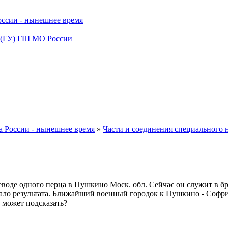
оссии - нынешнее время
У (ГУ) ГШ МО России
а России - нынешнее время
»
Части и соединения специального
реводе одного перца в Пушкино Моск. обл. Сейчас он служит в бр
дало результата. Ближайший военный городок к Пушкино - Софрин
 может подсказать?