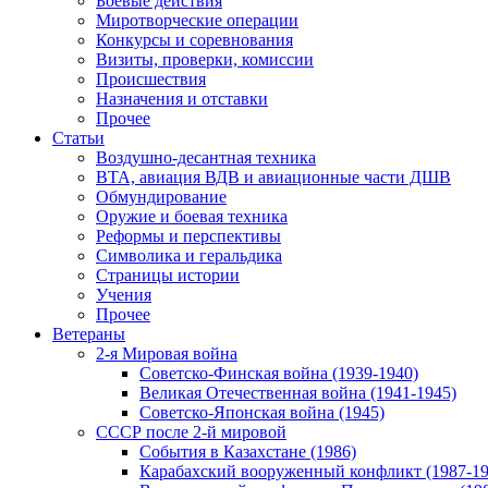
Боевые действия
Миротворческие операции
Конкурсы и соревнования
Визиты, проверки, комиссии
Происшествия
Назначения и отставки
Прочее
Статьи
Воздушно-десантная техника
ВТА, авиация ВДВ и авиационные части ДШВ
Обмундирование
Оружие и боевая техника
Реформы и перспективы
Символика и геральдика
Страницы истории
Учения
Прочее
Ветераны
2-я Мировая война
Советско-Финская война (1939-1940)
Великая Отечественная война (1941-1945)
Советско-Японская война (1945)
СССР после 2-й мировой
События в Казахстане (1986)
Карабахский вооруженный конфликт (1987-19