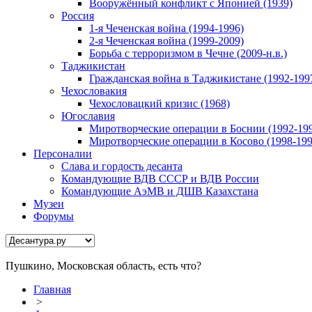
Вооружённый конфликт с Японией (1939)
Россия
1-я Чеченская война (1994-1996)
2-я Чеченская война (1999-2009)
Борьба с терроризмом в Чечне (2009-н.в.)
Таджикистан
Гражданская война в Таджикистане (1992-199
Чехословакия
Чехословацкий кризис (1968)
Югославия
Миротворческие операции в Боснии (1992-19
Миротворческие операции в Косово (1998-199
Персоналии
Слава и гордость десанта
Командующие ВДВ СССР и ВДВ России
Командующие АэМВ и ДШВ Казахстана
Музеи
Форумы
Пушкино, Московская область, есть что?
Главная
>