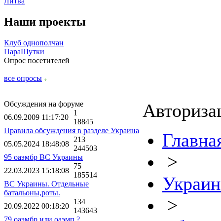
Литва
Наши проекты
Клуб однополчан
ПараШутки
Опрос посетителей
все опросы
Обсуждения на форуме
Авториза
1
06.09.2009 11:17:20
18845
Правила обсуждения в разделе Украина
Главна
213
05.05.2024 18:48:08
244503
>
95 оаэмбр ВС Украины
75
22.03.2023 15:18:08
185514
Украин
ВС Украины. Отдельные
батальоны,роты.
>
134
20.09.2022 00:18:20
143643
79 оаэмбр или оаэмп ?