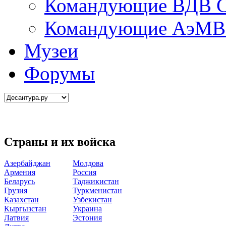
Командующие ВДВ С
Командующие АэМВ 
Музеи
Форумы
Страны и их войска
Азербайджан
Молдова
Армения
Россия
Беларусь
Таджикистан
Грузия
Туркменистан
Казахстан
Узбекистан
Кыргызстан
Украина
Латвия
Эстония