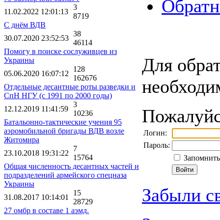
Обратн
3
11.02.2022 12:01:13
8719
С днём ВДВ
38
30.07.2020 23:52:53
46114
Помогу в поиске сослуживцев из
Для обрат
Украины
128
05.06.2020 16:07:12
162676
необходи
Отдельные десантные роты разведки и
СпН НГУ (с 1991 по 2000 годы)
3
12.12.2019 11:41:59
Пожалуйст
10236
Батальонно-тактические учения 95
аэромобильной бригады ВДВ возле
Логин:
Житомира
Пароль:
7
23.10.2018 19:31:22
15764
Запомнить 
Общая численность десантных частей и
подразделений армейского спецназа
Украины
Забыли с
15
31.08.2017 10:14:01
28729
27 омбр в составе 1 аэмд.