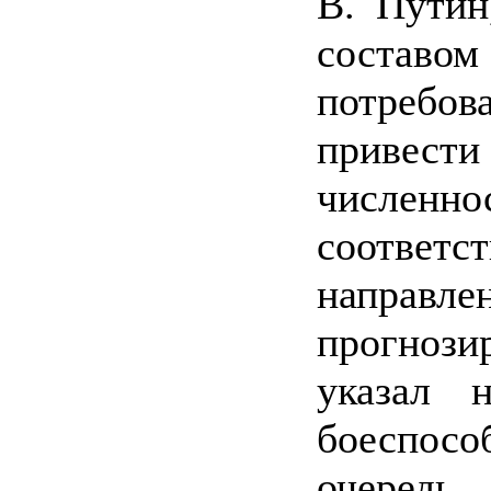
В. Путин
состав
потребов
привес
числен
соотве
направ
прогнозир
указал 
боеспо
очередь