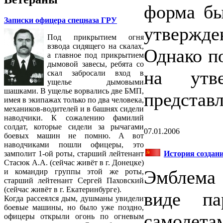
форма бы
Записки офицера спецназа ГРУ
утвержд
Под прикрытием огня
взвода сидящего на скалах,
Однако п
а главное под прикрытием
дымовой завесы, ребята со
на утв
скал забросали вход в
ущелье дымовыми
шашками. В ущелье ворвались две БМП,
представл
имея в экипажах только по два человека,
механиков-водителей и в башнях сидели
наводчики. К сожалению фамилий
солдат, которые сидели за рычагами
07.01.2006
боевых машин не помню. А вот
наводчиками пошли офицеры, это
История создан
замполит 1-ой роты, старший лейтенант
Стасюк А.А. (сейчас живёт в г. Донецке)
Эмблема 
и командир группы этой же роты,
старший лейтенант Сергей Паховский
(сейчас живёт в г. Екатеринбурге).
виде па
Когда рассеялся дым, душманы увидели
боевые машины, но было уже поздно,
самолета
офицеры открыли огонь по огневым