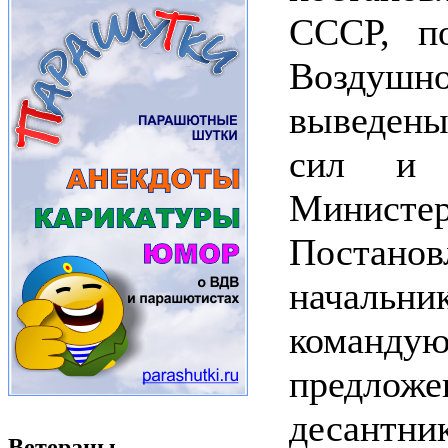
СССР, п
Воздуш
выведены
сил и п
Министе
Постан
начальни
команд
предлож
десантни
Ветераны