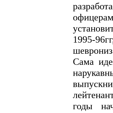
разрабо
офицерам
установи
1995-9
шеврониз
Сама иде
нарукав
выпускн
лейтенан
годы на