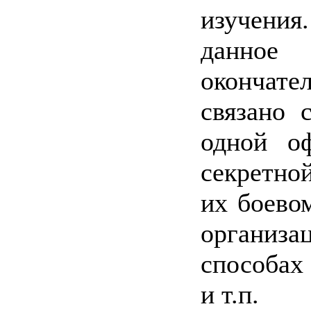
изучени
данное 
окончат
связано 
одной оф
секретно
их боевом
организ
способах
и т.п.