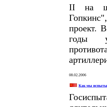
II на ш
Гопкинс
проект. 
годы у
против
артиллери
08.02.2006
Как мы испыты
Госиспыт