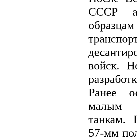
СССР ак
образцам
транспо
десантир
войск. Н
разработ
Ранее о
малым 
танкам. 
57-мм по