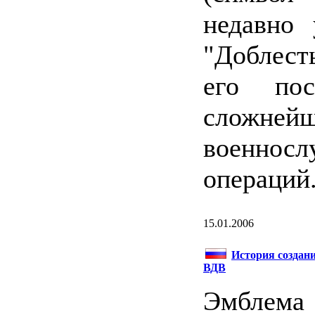
недавно 
"Доблест
его пос
сложне
военно
операций
15.01.2006
История создан
ВДВ
Эмблема