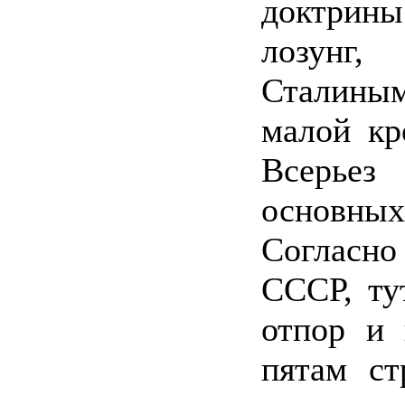
доктрин
лозунг
Сталиным,
малой кр
Всерьез
основны
Согласн
СССР, ту
отпор и 
пятам ст