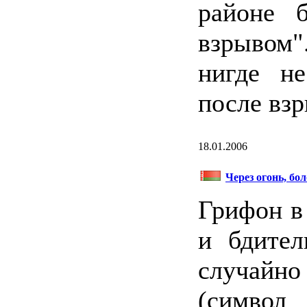
районе 
взрывом"
нигде н
после взр
18.01.2006
Через огонь, бо
Грифон в
и бдител
случайно
(символ