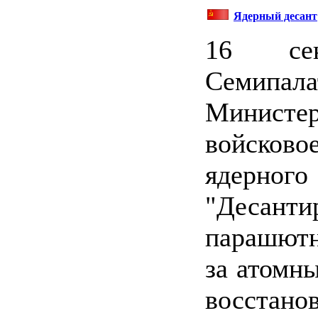
Ядерный десант
16 се
Семипа
Министер
войско
ядерно
"Десан
парашютн
за атомн
восстано