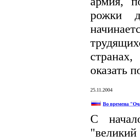
армия, п
рожки 
начинае
трудящи
странах
оказать п
25.11.2004
Во времена "Оч
С начал
"велики