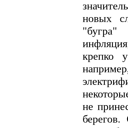
значител
новых с
"бугра"
инфляция
крепко у
наприм
электриф
некоторы
не прине
берегов.