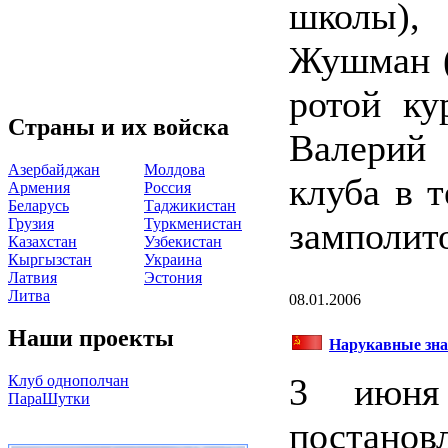
школы),
Жушман (
ротой ку
Страны и их войска
Валерий
Азербайджан
Молдова
клуба в т
Армения
Россия
Беларусь
Таджикистан
Грузия
Туркменистан
замполит
Казахстан
Узбекистан
Кыргызстан
Украина
Латвия
Эстония
Литва
08.01.2006
Наши проекты
Нарукавные зна
3 июня
Клуб однополчан
ПараШутки
постано