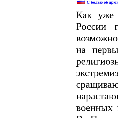
С болью об арми
Как уже 
России п
возможно
на первы
религи
экстре
сращива
нарастаю
военных 