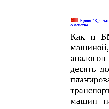
Броня "Крылато
семейство
Как и Б
машиной
аналогов
десять д
планир
транспо
машин н