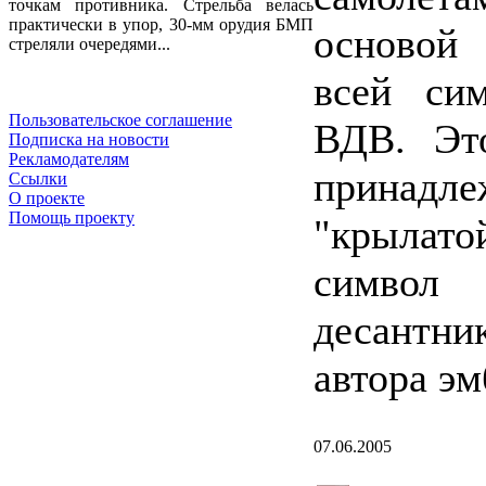
точкам противника. Стрельба велась
практически в упор, 30-мм орудия БМП
основой
стреляли очередями...
всей си
Пользовательское соглашение
ВДВ. Эт
Подписка на новости
Рекламодателям
принадл
Ссылки
О проекте
Помощь проекту
"крылато
символ
десантн
автора э
07.06.2005