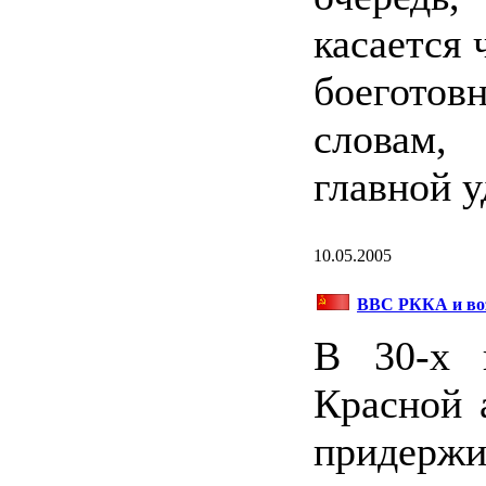
касается 
боегото
словам,
главной 
10.05.2005
ВВС РККА и воз
В 30-х 
Красной 
придер