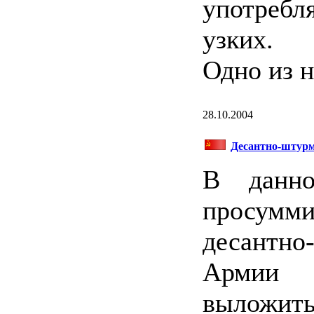
употреб
узких.
Одно из н
28.10.2004
Десантно-штур
В данно
просум
десантно
Армии 
выложить