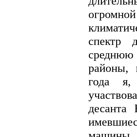
длительн
огромной
климатич
спектр 
среднюю
районы,
года я,
участвов
десанта
имевшие
машины 